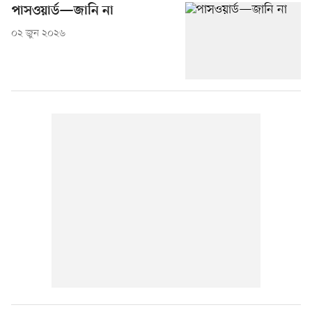
পাসওয়ার্ড—জানি না
০২ জুন ২০২৬