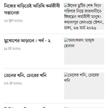
নিজের বাড়িতেই অতিথি কর্মজীবী
সন্তানেরা
০১ জুন ২০২৬
মুখোশের আড়ালে : পর্ব - ২
১১ মে ২০২৬
তেলের খনি, চোরের খনি
০৩ মে ২০২৬