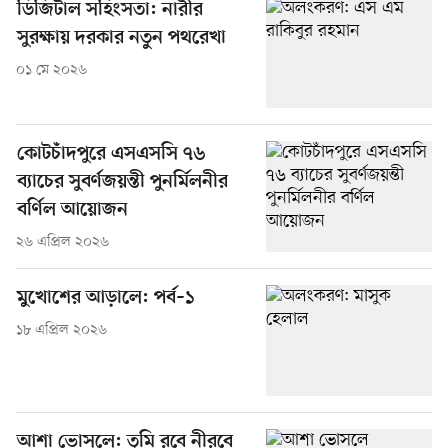
ডিজিটাল সহিংসতা: নারীর
সুরক্ষায় দরকার নতুন পথরেখা
০১ মে ২০২৬
কোটচাঁদপুরে এসএসসি ৭৬
ব্যাচের সুবর্ণজয়ন্তী পুনর্মিলনীর
বর্ণিল আয়োজন
২৬ এপ্রিল ২০২৬
মুখোশের আড়ালে: পর্ব–১
১৮ এপ্রিল ২০২৬
আশা ভোসলে: তুমি রবে নীরবে