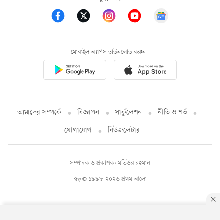
মোবাইল অ্যাপস ডাউনলোড করুন
আমাদের সম্পর্কে
বিজ্ঞাপন
সার্কুলেশন
নীতি ও শর্ত
যোগাযোগ
নিউজলেটার
সম্পাদক ও প্রকাশক: মতিউর রহমান
স্বত্ব © ১৯৯৮-২০২৬ প্রথম আলো