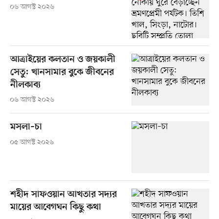
০৬ আগস্ট ২০২৬
আত্রাইয়ের কলতান ও জয়কালী
সেতু: খানসামার বুকে জীবনের
নীলকাব্য
০৬ আগস্ট ২০২৬
মসলা–চা
০৫ আগস্ট ২০২৬
শহীদ সাফওয়ান আখতার সদ্যর
মায়ের আবেগঘন কিছু কথা