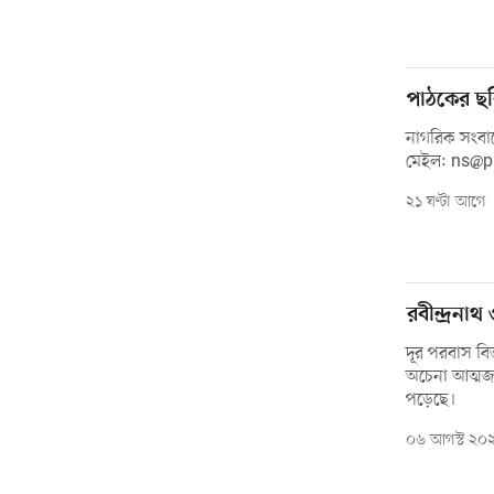
পাঠকের ছব
নাগরিক সংবাদ
মেইল: ns@
২১ ঘণ্টা আগে
রবীন্দ্রনা
দূর পরবাস বিভ
অচেনা আত্মজ’
পড়েছে।
০৬ আগস্ট ২০