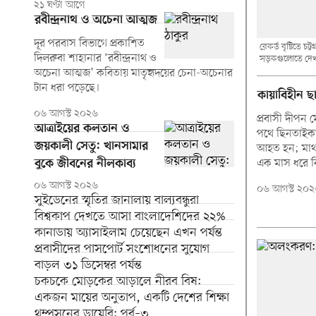
২১ ঘণ্টা আগে
রবীন্দ্রনাথ ও অচেনা আত্মজ
দূর পরবাস বিভাগে প্রকাশিত
রেকর্ড বৃষ্টিতে চ
দিলরুবা শাহানার ‘রবীন্দ্রনাথ ও
সড়কগুলোতে দেখা
প্রথম আলো
অচেনা আত্মজ’ কবিতায় মাতৃহৃদয়ের চেনা-অচেনার
টান ধরা পড়েছে।
কায়াবিহীন ছ
০৬ আগস্ট ২০২৬
প্রবাসী দীপন
আত্রাইয়ের কলতান ও
পথে ছিনতাইকা
জয়কালী সেতু: খানসামার
আহত হন; মাথা
এক মাস ধরে ব
বুকে জীবনের নীলকাব্য
০৬ আগস্ট ২০২৬
০৬ আগস্ট ২০২
সুইডেনের স্মৃতির জানালায় বাল্যবন্ধুরা
বিশ্বকাপ দেখতে আসা বাংলাদেশিদের ২২%
কানাডায় অ্যাসাইলাম চেয়েছেন এখন পর্যন্ত
প্রবাসীদের পাসপোর্ট সংশোধনের সুযোগ
বাড়ল ৩১ ডিসেম্বর পর্যন্ত
চকচকে মোড়কের আড়ালে নীরব বিষ:
একজন মায়ের অনুতাপ, একটি দেশের শিক্ষা
থম্পসনের ডায়েরি: পর্ব–৩