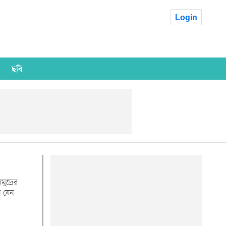
Login
ছবি
ুদ্রের
ন যেন