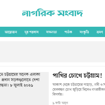
আয়োজন
দূর পরবাস
সফলতা
পাঠক
সংস্কৃতি
ভ্রমণ
পাখির চোখে চট্টগ্রাম!
আকাশ থেকে চট্টগ্রামের পাহাড়, নদী ও সম
মেলবন্ধন চোখ জুড়িয়ে দিলেও নগরজীব
বিপর্যস্ত।
৯ ঘণ্টা আগে