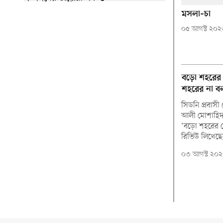
মসলা–চা
০৫ আগস্ট ২০২
বড়ো শহরের
শহরের না বল
সিডনি প্রবাসী 
আলী মোশাহিদা
‘বড়ো শহরের ছ
রিভিউ লিখেছ
০৩ আগস্ট ২০