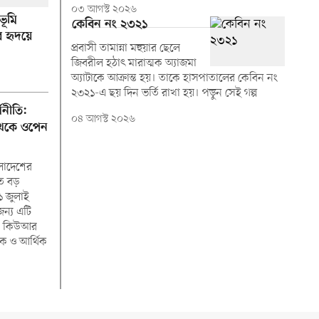
০৩ আগস্ট ২০২৬
ভূমি
কেবিন নং ২৩২১
 হৃদয়ে
প্রবাসী তামান্না মহুয়ার ছেলে
জিবরীল হঠাৎ মারাত্মক অ্যাজমা
অ্যাটাকে আক্রান্ত হয়। তাকে হাসপাতালের কেবিন নং
২৩২১-এ ছয় দিন ভর্তি রাখা হয়। পড়ুন সেই গল্প
থনীতি:
০৪ আগস্ট ২০২৬
েকে ওপেন
লাদেশের
ে বড়
১ জুলাই
জন্য এটি
টি কিউআর
াংক ও আর্থিক