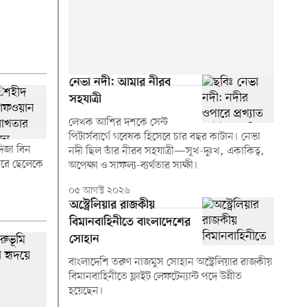
নেভা নদী: আমার নীরব
সহযাত্রী
লেখক আশির দশকে সেন্ট
পিটার্সবার্গে গবেষক হিসেবে চার বছর কাটান। নেভা
িজা বিন
নদী ছিল তাঁর নীরব সহযাত্রী—সুখ-দুঃখ, একাকিত্ব,
ধরে ছেলেকে
অপেক্ষা ও সাফল্য-ব্যর্থতার সাক্ষী।
০৫ আগস্ট ২০২৬
অস্ট্রেলিয়ার রাজকীয়
বিমানবাহিনীতে বাংলাদেশের
সোহান
বাংলাদেশি তরুণ নাজমুস সোহান অস্ট্রেলিয়ার রাজকীয়
বিমানবাহিনীতে ফ্লাইট লেফটেন্যান্ট পদে উন্নীত
হয়েছেন।