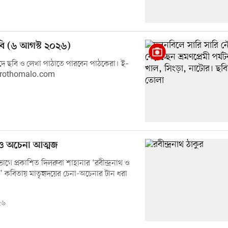
ি (৬ আগস্ট ২০২৬)
ে ছবি ও লেখা পাঠাতে পারবেন পাঠকেরা। ই–
prothomalo.com
থ ও অচেনা আত্মজ
াগে প্রকাশিত দিলরুবা শাহানার ‘রবীন্দ্রনাথ ও
 কবিতায় মাতৃহৃদয়ের চেনা-অচেনার টান ধরা
২৬