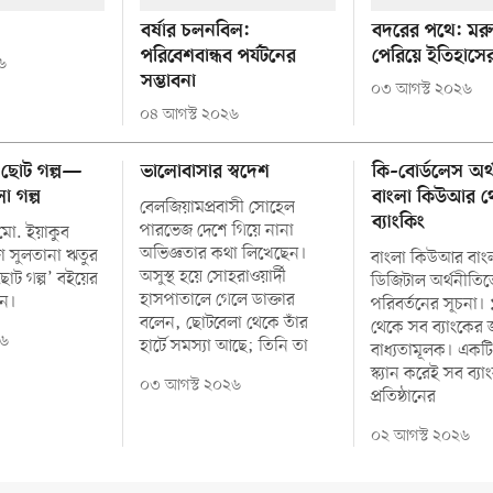
বর্ষার চলনবিল:
বদরের পথে: মরু
পরিবেশবান্ধব পর্যটনের
পেরিয়ে ইতিহাসের
৬
সম্ভাবনা
০৩ আগস্ট ২০২৬
০৪ আগস্ট ২০২৬
 ছোট গল্প—
ভালোবাসার স্বদেশ
কি–বোর্ডলেস অর্
া গল্প
বাংলা কিউআর থ
বেলজিয়ামপ্রবাসী সোহেল
ব্যাংকিং
পারভেজ দেশে গিয়ে নানা
মো. ইয়াকুব
অভিজ্ঞতার কথা লিখেছেন।
 সুলতানা ঋতুর
বাংলা কিউআর বাং
অসুস্থ হয়ে সোহরাওয়ার্দী
োট গল্প’ বইয়ের
ডিজিটাল অর্থনীতিত
হাসপাতালে গেলে ডাক্তার
েন।
পরিবর্তনের সূচনা। 
বলেন, ছোটবেলা থেকে তাঁর
থেকে সব ব্যাংকের 
২৬
হার্টে সমস্যা আছে; তিনি তা
বাধ্যতামূলক। এক
স্ক্যান করেই সব ব্য
০৩ আগস্ট ২০২৬
প্রতিষ্ঠানের
০২ আগস্ট ২০২৬