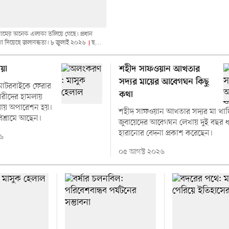
ট্টগ্রামের অনেক এলাকা তলিয়ে গেছে। প্রধান
 দিয়েছে জলাবদ্ধতা। ৮ জুলাই ২০২৬
ছবি:
ায়া
শহীদ সাফওয়ান আখতার
সদ্যর মায়ের আবেগঘন কিছু
 মোটরবাইকে ফেরার
কথা
রীদের হামলায়
য় অপারেশন হয়।
শহীদ সাফওয়ান আখতার সদ্যর মা খাদ
িশ্রামে আছেন।
জুবায়েদের আবেগঘন লেখায় দুই বছর 
হারানোর বেদনা প্রকাশ করেছেন।
৬
০৫ আগস্ট ২০২৬