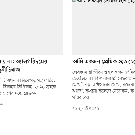
ায় না: অ্যালগরিদমের
আমি একজন প্রেমিক হতে চে
ুর্নীতিবাজ
লেখক সারা জীবন শুধু একজন প্রেমি
চেয়েছিলেন। কিন্তু নানা প্রতিবন্ধ
র্নীতি এখন কাঠামোগত মহামারিতে
মেয়েটি বড় অফিসারের মেয়ে, কখনো 
ে। টিআইর সিপিআই–২০২৪ সূচকে
ঝগড়া, কখনো কলেজে মেয়ে কম, 
০ দেশের মধ্যে ১৪৯তম।
পরিবারের
২৬
২৮ জুলাই ২০২৬