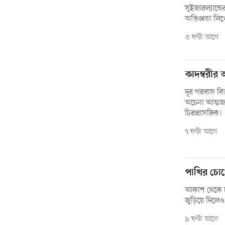
সুইজারল্যান্
অভিজ্ঞতা লি
৩ ঘণ্টা আগে
কাদম্বরীর 
দূর পরবাস বিভ
অচেনা আত্মজ’ 
চিরপ্রাসঙ্গিক।
৭ ঘণ্টা আগে
পাখির চোখে
আকাশ থেকে চট্
জুড়িয়ে দিলে
৯ ঘণ্টা আগে