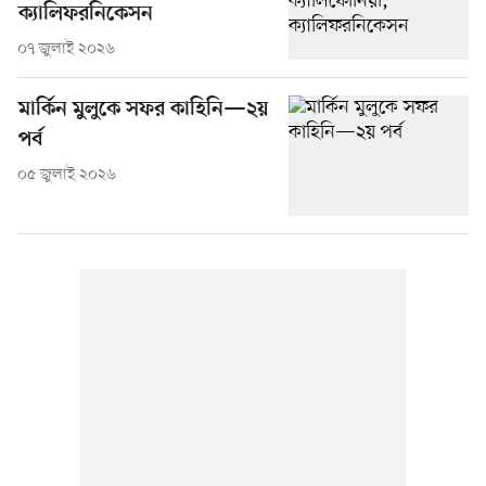
ক্যালিফরনিকেসন
০৭ জুলাই ২০২৬
মার্কিন মুলুকে সফর কাহিনি—২য়
পর্ব
০৫ জুলাই ২০২৬