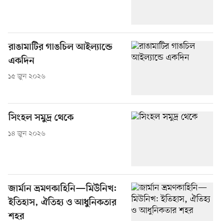
রাঙামাটির গাঙচিল আইল্যান্ডে
একদিন
১৫ জুন ২০২৬
সিংহল সমুদ্র থেকে
১৪ জুন ২০২৬
জার্মান ভ্রমণকাহিনি—মিউনিখ:
ইতিহাস, ঐতিহ্য ও আধুনিকতার
শহর