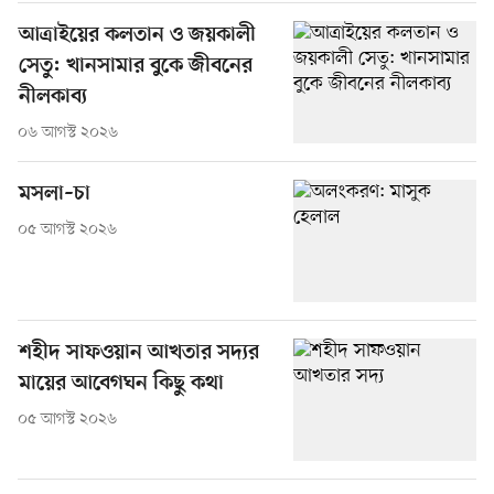
আত্রাইয়ের কলতান ও জয়কালী
সেতু: খানসামার বুকে জীবনের
নীলকাব্য
০৬ আগস্ট ২০২৬
মসলা–চা
০৫ আগস্ট ২০২৬
শহীদ সাফওয়ান আখতার সদ্যর
মায়ের আবেগঘন কিছু কথা
০৫ আগস্ট ২০২৬