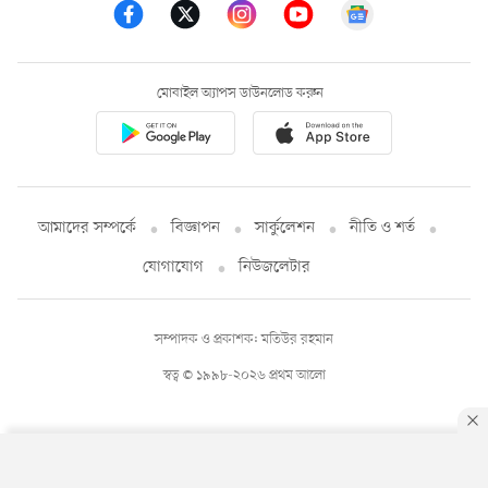
মোবাইল অ্যাপস ডাউনলোড করুন
আমাদের সম্পর্কে
বিজ্ঞাপন
সার্কুলেশন
নীতি ও শর্ত
যোগাযোগ
নিউজলেটার
সম্পাদক ও প্রকাশক: মতিউর রহমান
স্বত্ব © ১৯৯৮-২০২৬ প্রথম আলো