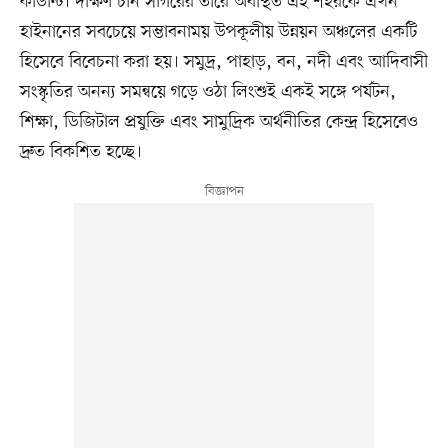
কাউন্টি। দক্ষিণ চীন সাগরের তীরে অবস্থিত এই শহরকে এখন
হাইনানের সবচেয়ে সম্ভাবনাময় উপকূলীয় উন্নয়ন অঞ্চলের একটি
হিসেবে বিবেচনা করা হয়। সমুদ্র, পাহাড়, বন, নদী এবং আদিবাসী
সংস্কৃতির অনন্য সমন্বয়ে গড়ে ওঠা লিংশুই একই সঙ্গে পর্যটন,
শিক্ষা, ডিজিটাল প্রযুক্তি এবং সামুদ্রিক অর্থনীতির কেন্দ্র হিসেবেও
দ্রুত বিকশিত হচ্ছে।