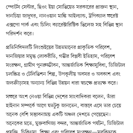
স্পোর্টস সেন্টার, ছিওং ইয়া সোভিয়েত সরকারের প্রাক্তন স্থান,
দানচিয়া জাদুঘর, নানওয়ান মাঙ্কি আইল্যান্ড, ট্রপিক্যাল ফরেস্ট
এক্সপো পার্ক এবং চিলিং ক্যারেক্টারিস্টিক ভিলেজ সহ বিভিন্ন স্থান
পরিদর্শন করে।
প্রতিনিধিদলটি লিংশুইয়ের উন্নতমানের প্রাকৃতিক পরিবেশ,
দানজিয়ার সমৃদ্ধ লোকরীতি, গভীর বিপ্লবী ইতিহাস, পরিবেশ
সংরক্ষণ, গ্রামীণ পুনরুজ্জীবন, আন্তর্জাতিক শিক্ষাসুবিধা, ডিজিটাল
চলচ্চিত্র ও টেলিভিশন শিল্প, উপকূলীয় অবসর ও অবকাশ এবং
জলক্রীড়াসহ অন্যান্য বিভিন্ন উন্নয়ন ধারা স্বচক্ষে প্রত্যক্ষ করে।
সফরে অংশ নেওয়া বিভিন্ন দেশের সাংবাদিকরা বলেন, তাঁরা
হাইনান সম্পর্কে আগে যতটুকু জানতেন, বাস্তবে এসে তার চেয়ে
অনেক বেশি সম্ভাবনাময় একটি অঞ্চল দেখতে পেয়েছেন।
অনেকের মতে, মুক্তবাণিজ্য বন্দর, আন্তর্জাতিক পর্যটন, ডিজিটাল
প্রযুক্তি, চিকিৎসা, শিক্ষা এবং পরিবেশ সংরক্ষণ—সবকিছুকে