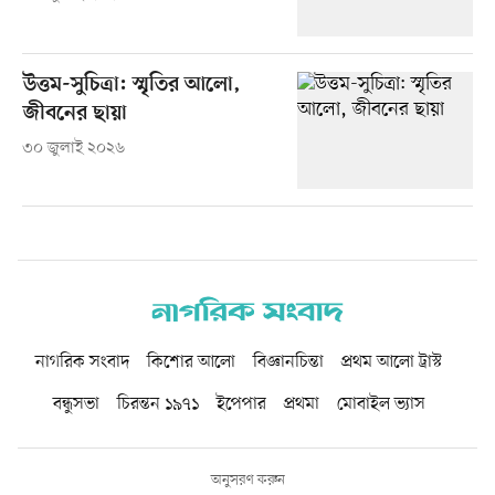
উত্তম-সুচিত্রা: স্মৃতির আলো,
জীবনের ছায়া
৩০ জুলাই ২০২৬
নাগরিক সংবাদ
কিশোর আলো
বিজ্ঞানচিন্তা
প্রথম আলো ট্রাস্ট
বন্ধুসভা
চিরন্তন ১৯৭১
ইপেপার
প্রথমা
মোবাইল ভ্যাস
অনুসরণ করুন