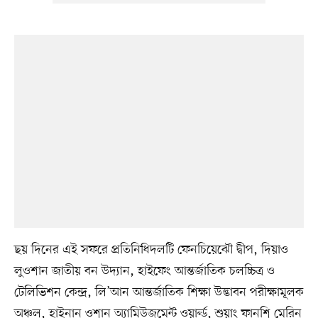
ছয় দিনের এই সফরে প্রতিনিধিদলটি ফেনচিয়েঝৌ দ্বীপ, দিয়াও
লুওশান জাতীয় বন উদ্যান, হাইফেং আন্তর্জাতিক চলচ্চিত্র ও
টেলিভিশন কেন্দ্র, লি’আন আন্তর্জাতিক শিক্ষা উদ্ভাবন পরীক্ষামূলক
অঞ্চল, হাইনান ওশান অ্যামিউজমেন্ট ওয়ার্ল্ড, শুয়াং ফানশি মেরিন