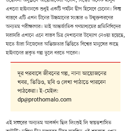
উদ্বোধনী অনুষ্ঠানে আয়োজকেরা বলেন, বিশ্বের অনেক মানুষ
এখনো হাইনানকে শুধুই একটি পর্যটন দ্বীপ হিসেবে চেনেন। কিন্তু
বাস্তবে এটি এখন চীনের উচ্চমানের সংস্কার ও উন্মুক্তকরণের
অন্যতম পরীক্ষাগার। তাই আন্তর্জাতিক গণমাধ্যমের প্রতিনিধিদের
সরাসরি এখানে এনে বাস্তব চিত্র দেখানোর উদ্যোগ নেওয়া হয়েছে,
যাতে তাঁরা নিজেদের অভিজ্ঞতার ভিত্তিতে বিশ্বের মানুষের কাছে
হাইনানের প্রকৃত গল্প তুলে ধরতে পারেন।
দূর পরবাসে জীবনের গল্প, নানা আয়োজনের
খবর, ভিডিও, ছবি ও লেখা পাঠাতে পারবেন
পাঠকেরা। ই-মেইল:
dp@prothomalo.com
এই সফরের অন্যতম আকর্ষণ ছিল লিংশুই লি স্বায়ত্তশাসিত