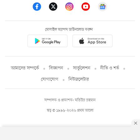
মোবাইল অ্যাপস ডাউনলোড করুন
আমাদের সম্পর্কে
বিজ্ঞাপন
সার্কুলেশন
নীতি ও শর্ত
যোগাযোগ
নিউজলেটার
সম্পাদক ও প্রকাশক: মতিউর রহমান
স্বত্ব © ১৯৯৮-২০২৬ প্রথম আলো