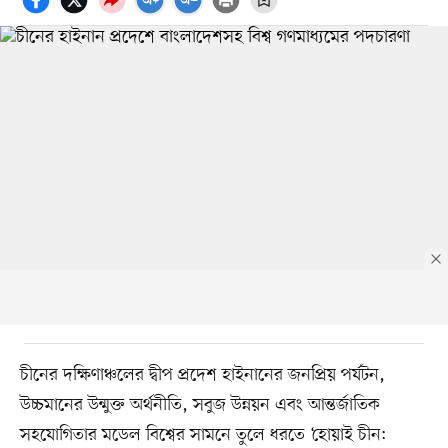
চীনের দক্ষিণাঞ্চলের দ্বীপ প্রদেশ হাইনানের জনপ্রিয় পর্যটন,
উচ্চমানের উন্মুক্ত অর্থনীতি, সবুজ উন্নয়ন এবং আন্তর্জাতিক
সহযোগিতার মডেল বিশ্বের সামনে তুলে ধরতে ‘হোয়াই চীন: