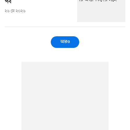
পর্ব
২৬ মে ২০২৬
আরও