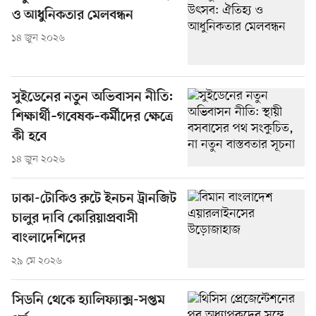
ও আধুনিকতার মেলবন্ধন
১৪ জুন ২০২৬
সুইডেনের নতুন অভিবাসন নীতি:
শিক্ষার্থী–গবেষক–কর্মীদের ক্ষেত্রে
কী হবে
১৪ জুন ২০২৬
ঢাকা-টোকিও রুটে ইনচন ট্রানজিট
চালুর দাবি কোরিয়াপ্রবাসী
বাংলাদেশিদের
২৯ মে ২০২৬
সিডনি থেকে হ্যালিফ্যাক্স-সপ্তম