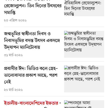
রেজোল্যুশন: তিন দিনের উৎসবের
সমাপ্তি
২৩ এপ্রিল ২০২৬
জন্মভূমির স্বাধীনতা দিবস ও
নিবাসভূমির বসন্ত উৎসব একসঙ্গে
উদ্‌যাপন ম্যানিটোবায়
৩১ মার্চ ২০২৬
প্রবাসীর ঈদ: ভিডিও কলে স্নেহ–
ভালোবাসার প্রকাশ আছে, পরশ
নেই
২০ মার্চ ২০২৬
ইতালীয়–বাংলাদেশিদের ইফতার