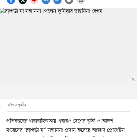
ছবি: সংগৃহীত
প্রতিবছরের ধারাবাহিকতায় এবারও দেশের কৃতী ও আদর্শ
মায়েদের ‘রত্নগর্ভা মা’ সম্মাননা প্রদান করেছে আজাদ প্রোডাক্টস।