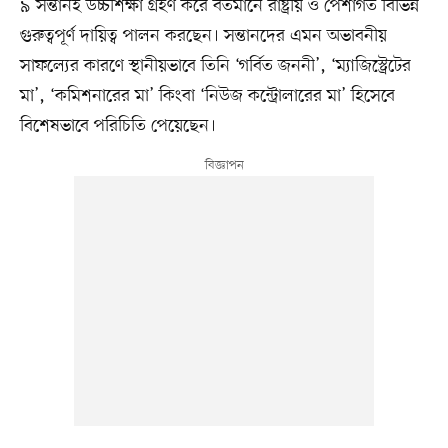
৯ সন্তানই উচ্চশিক্ষা গ্রহণ করে বর্তমানে রাষ্ট্রীয় ও পেশাগত বিভিন্ন
গুরুত্বপূর্ণ দায়িত্ব পালন করছেন। সন্তানদের এমন অভাবনীয়
সাফল্যের কারণে স্থানীয়ভাবে তিনি ‘গর্বিত জননী’, ‘ম্যাজিস্ট্রেটের
মা’, ‘কমিশনারের মা’ কিংবা ‘নিউজ কন্ট্রোলারের মা’ হিসেবে
বিশেষভাবে পরিচিতি পেয়েছেন।