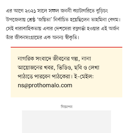
এর আগে ২০২১ সালে সফল জননী ক্যাটাগরিতে বুড়িচং
উপজেলায় শ্রেষ্ঠ ‘জয়িতা’ নির্বাচিত হয়েছিলেন তাহমিনা বেগম।
সেই ধারাবাহিকতায় এবার দেশসেরা রত্নগর্ভা হওয়ার এই অর্জন
তাঁর জীবনসংগ্রামের এক অনন্য স্বীকৃতি।
নাগরিক সংবাদে জীবনের গল্প, নানা
আয়োজনের খবর, ভিডিও, ছবি ও লেখা
পাঠাতে পারবেন পাঠকেরা। ই–মেইল:
ns@prothomalo.com