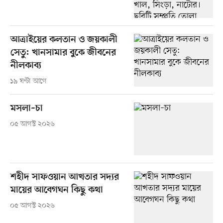
আত্রাইয়ের কলতান ও জয়কালী
সেতু: খানসামার বুকে জীবনের
নীলকাব্য
১৯ ঘণ্টা আগে
মসলা–চা
০৫ আগস্ট ২০২৬
শহীদ সাফওয়ান আখতার সদ্যর
মায়ের আবেগঘন কিছু কথা
০৫ আগস্ট ২০২৬