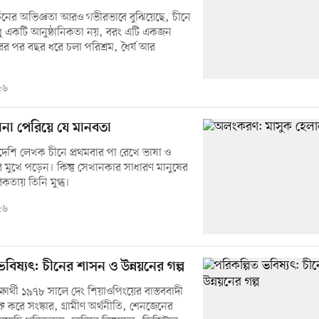
তনের অভিজ্ঞতা আরও গভীরভাবে বুঝিয়েছে, চীনে
 শুধু একটি আনুষ্ঠানিকতা নয়, বরং এটি একজন
ছরের পর বছর ধরে চলা পরিশ্রম, ধৈর্য আর
২৬
না পেরিয়ে যে মানবতা
শি লেখক চীনে প্রথমবার পা রেখে ভাষা ও
ার মুখে পড়েন। কিন্তু সেখানকার সাধারণ মানুষের
িকতায় তিনি মুগ্ধ।
২৬
ভবিষ্যৎ: চীনের শাসন ও উন্নয়নের গল্প
্ষার্থী ১৯৭৮ সালে দেং শিয়াওপিংয়ের বাস্তববাদী
ু করে সংস্কার, গ্রামীণ অর্থনীতি, শেনজেনের