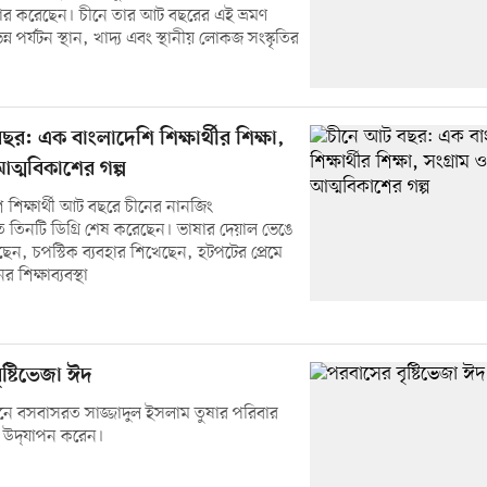
়ার করেছেন। চীনে তার আট বছরের এই ভ্রমণ
্ন পর্যটন স্থান, খাদ্য এবং স্থানীয় লোকজ সংস্কৃতির
র: এক বাংলাদেশি শিক্ষার্থীর শিক্ষা,
আত্মবিকাশের গল্প
 শিক্ষার্থী আট বছরে চীনের নানজিং
ে তিনটি ডিগ্রি শেষ করেছেন। ভাষার দেয়াল ভেঙে
েন, চপস্টিক ব্যবহার শিখেছেন, হটপটের প্রেমে
 শিক্ষাব্যবস্থা
ষ্টিভেজা ঈদ
নে বসবাসরত সাজ্জাদুল ইসলাম তুষার পরিবার
দ উদ্‌যাপন করেন।