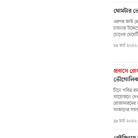
ঘোমটার ভ
এরপর জাস্ট প
চায়নার উদ্দ
চোখের মেয়েট
২৫ মার্চ ২০২৬
প্রবাসে র
ভৌগোলিক বৈ
চীনে পবিত্র র
আয়োজনে দেখা য
রোজাদারদের 
আজানের সম
১৮ মার্চ ২০২৬