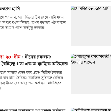
েতরের হাসি
্রেমে পড়লাম, সাত দিনের ট্রিপ শেষে আমি যখন
েশে আবার রওনা দিলাম, তখন বুঝলাম এই কাজল
িকে আমার পাশে কতটুকু দরকার!
োজা-২০: চীন
চীনের রমজান:
চিত্র্যে গড়া এক আধ্যাত্মিক অভিজ্ঞতা
মজান মাসকে কেন্দ্র করে প্রদেশভিত্তিক ইফতার
ায় নানা বৈচিত্র্য। মসজিদে সুবিন্যস্ত টেবিলে
জন্য ইফতারের আয়োজন করা হয়। মাগরিবের
য়