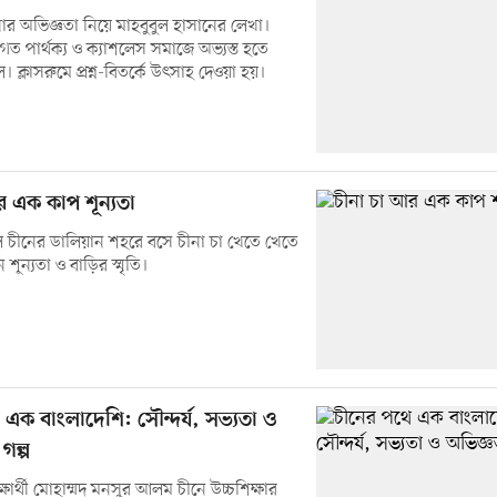
র অভিজ্ঞতা নিয়ে মাহবুবুল হাসানের লেখা।
তিগত পার্থক্য ও ক্যাশলেস সমাজে অভ্যস্ত হতে
। ক্লাসরুমে প্রশ্ন-বিতর্কে উৎসাহ দেওয়া হয়।
র এক কাপ শূন্যতা
 চীনের ডালিয়ান শহরে বসে চীনা চা খেতে খেতে
ূন্যতা ও বাড়ির স্মৃতি।
এক বাংলাদেশি: সৌন্দর্য, সভ্যতা ও
গল্প
্ষার্থী মোহাম্মদ মনসুর আলম চীনে উচ্চশিক্ষার