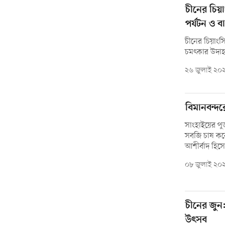
চীনের চিয়া
পর্যটন ও ব
চীনের চিয়াংসি
চমৎকার উদাহ
২৬ জুলাই ২০
বিমানবন্দর
সাংহাইয়ের পুড
সবজি চাষ করে
আশীর্বাদ হিস
০৮ জুলাই ২০
চীনের জুন: 
উৎসব