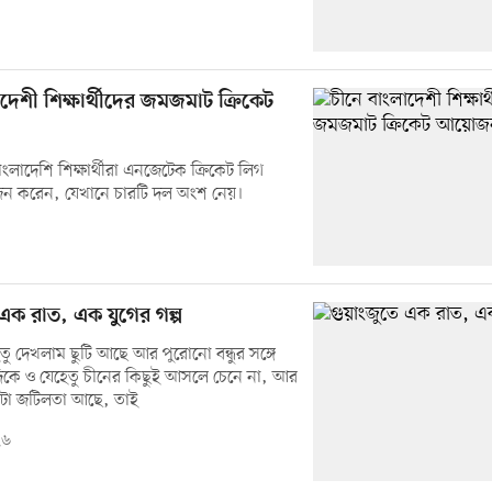
দেশী শিক্ষার্থীদের জমজমাট ক্রিকেট
বাংলাদেশি শিক্ষার্থীরা এনজেটেক ক্রিকেট লিগ
 করেন, যেখানে চারটি দল অংশ নেয়।
 এক রাত, এক যুগের গল্প
তু দেখলাম ছুটি আছে আর পুরোনো বন্ধুর সঙ্গে
িকে ও যেহেতু চীনের কিছুই আসলে চেনে না, আর
টা জটিলতা আছে, তাই
২৬