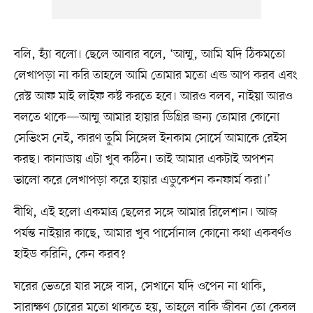
বলি, হ্যাঁ বলো। ছেলে আবার বলে, ‘আম্মু, আমি যদি ঠিকমতো
লেখাপড়া না করি তাহলে আমি তোমার মতো এন্ড আপ করব এবং
রেস্ট আফ মাই লাইফ কষ্ট করতে হবে। আরও বলব, নাইয়া আরও
বলতে থাকে—আম্মু আমার হায়ার ডিগ্রির জন্য তোমার কোনো
সেভিংস নেই, কারণ তুমি সিঙ্গেল ইনকাম সোর্সে আমাকে রেইস
করছ। কানাডায় এটা খুব কঠিন। তাই আমার একটাই অপশন
ভালো করে লেখাপড়া করে হায়ার এডুকেশন কনফার্ম করা।’
বীথি, এই হলো একমাত্র ছেলের সঙ্গে আমার রিলেশান। আজ
পর্যন্ত নাইয়ার কাছে, আমার খুব পার্সোনাল কোনো কথা একবর্ণও
হাইড করিনি, কেন করব?
ঘরের ভেতরে যার সঙ্গে বাস, সেখানে যদি ওপেন না থাকি,
সারাক্ষণ চোরের মতো থাকতে হয়, তাহলে বাকি জীবন তো কেবল