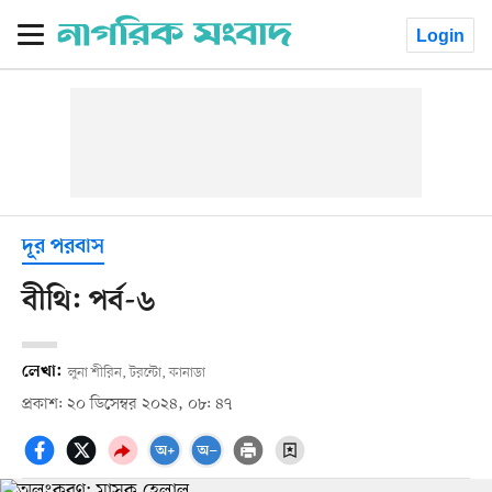
Login
দূর পরবাস
বীথি: পর্ব-৬
লেখা:
লুনা শীরিন, টরন্টো, কানাডা
প্রকাশ: ২০ ডিসেম্বর ২০২৪, ০৮: ৪৭