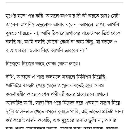
মূর্খের মতো প্রশ্ন করি ‘আসলে আপনার স্ত্রী কী করতে চান? সেটা
জানেন আপনি? ভদ্রলোক আবার বলেন। আসলে আপা, আপনি
বুঝতে পারছেন না, আমি ঠিক রোজগারের পয়েন্ট অব ভিউ থেকে
বলছি না, আমি বলছি কোনো কোর্স বা অন্য কিছু, যা করলে ও
ব্যস্ত থাকবে, ডলার নিয়ে আপনি ভাববেন না।’
নিজেকে নিজের কাছে বোকা বোকা লাগে।
বীথি, আজকে এ শান্ত ঝলমলে সকালে ডিসিশন নিয়েছি,
পার্টটাইম কাজটা পেয়ে গেলে জয়েন করতেই হবে। পরম
করুণাময়ীর কাছে অশেষ ঋণী–জীবনের প্রয়োজনে এখনো
অ্যাকটিভ আছি, সারা দিন পরে নিজের ঘরে একমাত্র সন্তান নিয়ে
দুটো ডাল–ভাত খেতে বসলে বুঝতে পারি, এই ভাতের প্রতিটা দানা
কষ্ট করে উপার্জন করেছি, এক মুহূর্তের জন্যও ভুলি না, আমার