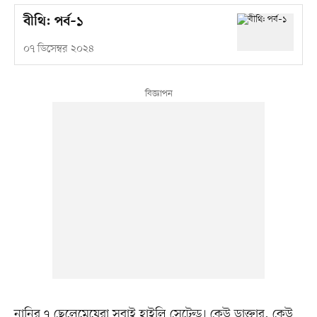
বীথি: পর্ব–১
০৭ ডিসেম্বর ২০২৪
নানির ৭ ছেলেমেয়েরা সবাই হাইলি সেটেল্ড। কেউ ডাক্তার, কেউ