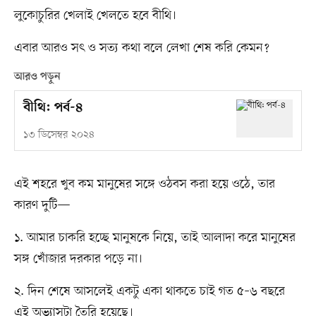
লুকোচুরির খেলাই খেলতে হবে বীথি।
এবার আরও সৎ ও সত্য কথা বলে লেখা শেষ করি কেমন?
আরও পড়ুন
বীথি: পর্ব-৪
১৩ ডিসেম্বর ২০২৪
এই শহরে খুব কম মানুষের সঙ্গে ওঠবস করা হয়ে ওঠে, তার
কারণ দুটি—
১. আমার চাকরি হচ্ছে মানুষকে নিয়ে, তাই আলাদা করে মানুষের
সঙ্গ খোঁজার দরকার পড়ে না।
২. দিন শেষে আসলেই একটু একা থাকতে চাই গত ৫–৬ বছরে
এই অভ্যাসটা তৈরি হয়েছে।