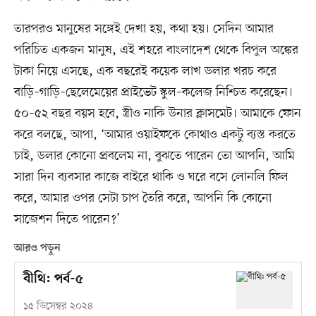
তারপরও মানুষের সঙ্গেই দেখা হয়, কথা হয়। সেদিন আমার
পরিচিত একজন মানুষ, এই শহরে বাংলাদেশ থেকে বিপুল অঙ্কের
টাকা নিয়ে এসছে, এক বছরেই কয়েক লাখ ডলার খরচ করে
বাড়ি–গাড়ি–ছেলেমেয়ের প্রাইভেট স্কুল–কলেজ নিশ্চিত করেছেন।
৫০–৫২ বছর বয়স হবে, স্ত্রীও নাকি উনার ক্লাসমেট। আমাকে ফোন
করে বলছে, আপা, ‘আমার ওয়াইফকে কোথাও একটু ব্যস্ত করতে
চাই, ডলার কোনো প্রবলেম না, বুঝতে পারেন তো আপনি, আমি
সারা দিন ব্যবসার কাজে বাইরে থাকি ও ঘরে বসে লোনলি ফিল
করে, আমার ওপর সেটা চাপ তৈরি করে, আপনি কি কোনো
সাজেশন দিতে পারেন?’
আরও পড়ুন
বীথি: পর্ব-৫
১৫ ডিসেম্বর ২০২৪