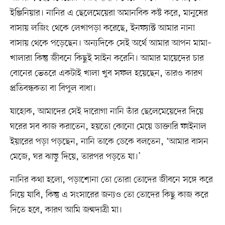
ইঞ্জিনিয়ার। নানির এ ছেলেমেয়েরা অমানবিক কষ্ট করে, মানুষের
বাসায় লজিং থেকে লেখাপড়া করেছে, ইনফ্যাক্ট আমার নানা
বাসায় থেকে পড়েছেন। অন্যদিকে সেই অর্থে আমার আপন মামা–
খালারা কিন্তু জীবনে কিছুই সাইন করেনি। আমার মায়েদের চার
বোনের ভেতরে একটাই খালা খুব সফল হয়েছেন, তারও কারণ
প্রতিবন্ধকতা বা বিপুল বাধা।
যাহোক, আমাদের সেই দারোগা নানি তাঁর ছেলেমেয়েদের দিয়ে
ঘরের সব কাজ করাতেন, হয়তো কোনো মেয়ে ডাক্তারি ফাইনাল
ইয়ারের পড়া পড়ছেন, নানি তাকে ডেকে বলতেন, ‘আমার বাসন
মেজে, ঘর ঝাড়ু দিয়ে, তারপর পড়তে যা।’
নানির কথা হলো, পড়াশোনা তো তোরা তোদের জীবনে সঙ্গে করে
নিয়ে যাবি, কিন্তু এ সংসারের জন্যও তো তোদের কিছু কাজ করে
দিতে হবে, কারণ আমি জন্মদাত্রী মা।