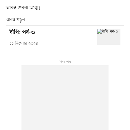
আরও শুনবা আম্মু?
আরও পড়ুন
বীথি: পর্ব-৩
১১ ডিসেম্বর ২০২৪