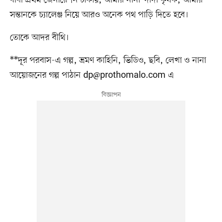
বাবা প্রথম জেনারেশন ঢাকায়, আমার নানা–দাদা কৃষক, আমার
সন্তানকে চ্যালেঞ্জ নিয়ে আরও অনেক পথ পাড়ি দিতে হবে।
তোকে আদর বীথি।
**দূর পরবাস-এ গল্প, ভ্রমণ কাহিনি, ভিডিও, ছবি, লেখা ও নানা
আয়োজনের গল্প পাঠান
dp@prothomalo.com
এ