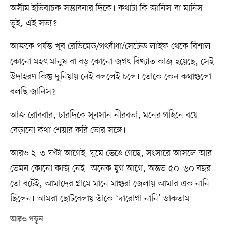
অসীম ইতিবাচক সম্ভাবনার দিকে। কথাটা কি জানিস বা মানিস
তুই, এই সত্য?
আজকে পর্যন্ত খুব রেডিমেড/গৎবাঁধা/সেটেল্ড লাইফ থেকে বিশাল
কোনো মহৎ মানুষ বা বড় কোনো জগৎ বিখ্যাত কাজ হয়েছে, সেই
উদাহরণ কিন্তু দুনিয়ায় নেই বললেই চলে। তোকে কেন কথাগুলো
বলছি জানিস?
আজ রোববার, চারদিকে সুনসান নীরবতা, মনের গহিনে বয়ে
বেড়ানো কথা শেয়ার করি তোর সঙ্গে।
আরও ২–৩ ঘণ্টা আগেই ঘুমে ভেঙে গেছে, সংসারে আসলে আর
তেমন কোনো কাজ নেই। অনেক যুগ আগে, অন্তত ৫০–৬০ বছর
তো বটেই, আমাদের গ্রামে মানে মাগুরা জেলায় আমার এক নানি
ছিলেন। আমরা ছোটবেলায় তাঁকে ‘দারোগা নানি’ ডাকতাম।
আরও পড়ুন