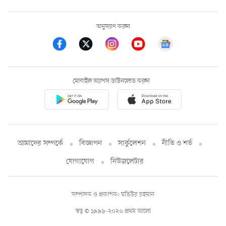
অনুসরণ করুন
মোবাইল অ্যাপস ডাউনলোড করুন
আমাদের সম্পর্কে
বিজ্ঞাপন
সার্কুলেশন
নীতি ও শর্ত
যোগাযোগ
নিউজলেটার
সম্পাদক ও প্রকাশক: মতিউর রহমান
স্বত্ব © ১৯৯৮-২০২৬ প্রথম আলো