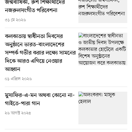
জন্মবার্ষিকী, রুশ শিক্ষার্থীদের
নজরুলসংগীত পরিবেশনা
৩১ মে ২০২৬
কলকাতায় স্বাধীনতা দিবসের
অনুষ্ঠানে ভারত-বাংলাদেশের
সম্পর্ক গভীর করার লক্ষ্যে সামনের
দিকে আরও এগিয়ে নেওয়ার
আহ্বান
০১ এপ্রিল ২০২৬
মুসাফির-এ-মন অথবা কোনো না-
গাইতে-পারা গান
২৬ আগস্ট ২০২৫