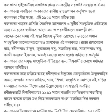
কলকাতা হাইকোর্টসহ একাধিক রাজ্য ও কেন্দ্রীয় সরকারি সংস্থার কার্যালয়
কলকাতায় অবস্থিত। কলকাতার স্থানীয় স্বায়ত্তশাসন কর্তৃপক্ষ হলো
কলকাতা পৌর সংস্থা, এটি ১৯২৩ সালে গঠিত হয়।
কলকাতা শহরের প্রসিদ্ধি বৈপ্লবিক আন্দোলন ও সুদীর্ঘ সাংস্কৃতিক ঐতিহ্যের
জন্য। ভারতের স্বাধীনতা আন্দোলন ও পরবর্তীকালে বামপন্থী গণ-
আন্দোলনের সময় এই শহর বিশেষ ভূমিকা রেখেছে। ভারতের প্রধান
সাংস্কৃতিক আন্দোলনগুলোরও প্রাণকেন্দ্র এই কলকাতা। রাজা রামমোহন
রায়, রবীন্দ্রনাথ ঠাকুর, সুভাষচন্দ্র বসু, সত্যজিত্ রায়, সত্যেন্দ্রনাথ বসু,
কাজী নজরুল ইসলাম, অমর্ত্য সেনের মতো বরেণ্য ব্যক্তিদের কর্মভূমি
কলকাতা তার সমৃদ্ধ সাংস্কৃতিক ঐতিহ্যের জন্য বিশ্ববাসীর চোখে মর্যাদার
আসনে অধিষ্ঠিত।
কলকাতার সঙ্গে জড়িয়ে আছে রবীন্দ্রনাথ ঠাকুরের জোড়াসাঁকো ঠাকুরবাড়ির
অনন্য সম্পর্ক। বাংলা সাহিত্য, গান, শিক্ষা, সংস্কৃতি ও ফ্যাশনে এই বাড়ির
সদস্যদের অবদান বিশেষভাবে উল্লেখযোগ্য। এ শহরেই অবস্থিত
রবীন্দ্রভারতী বিশ্ববিদ্যালয়। ১৯৯১ সালে বাঙালি চলচ্চিত্রকার সত্যজিত্
রায়ের অস্কার জয়ের মধ্য দিয়ে কলকাতার বাংলা চলচ্চিত্র বিশ্ব দরবারে
পৌঁছে যায়।
কলকাতার উল্লেখযোগ্য দর্শনীয় স্থান ভিক্টোরিয়া মেমোরিয়াল হল। এটি