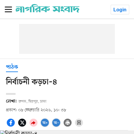
Login
পাঠক
নির্বাচনী কড়চা–৪
লেখা:
রূপক, মিরপুর, ঢাকা
প্রকাশ: ০৮ ফেব্রুয়ারি ২০২৬, ১০: ৩৮