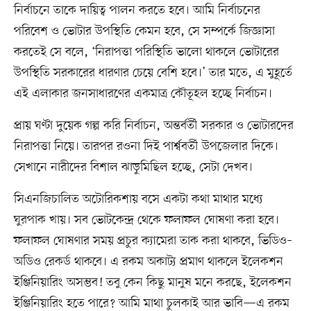
নির্বাচনে তাকে দায়িত্ব পালন করতে হবে। আমি নির্বাচনের
পরিবেশ ও ভোটার উপস্থিতি কেমন হবে, সে সম্পর্কে জিজ্ঞাসা
করতেই সে বলে, ‘নিরাপত্তা পরিস্থিতি ভালো থাকলে ভোটারের
উপস্থিতি সরকারের ধারণার চেয়ে বেশি হবে।’ তার মতে, এ মুহূর্তে
এই এলাকার জনসাধারণের একমাত্র কৌতূহল হচ্ছে নির্বাচন।
প্রায় ঘণ্টা দুয়েক গল্প করি নির্বাচন, অন্তর্বর্তী সরকার ও ভোটারদের
নিরাপত্তা নিয়ে। তারপর রওনা দিই পার্শ্ববর্তী উপজেলার দিকে।
সেখানে নারীদের বিশাল ঝাড়ুমিছিল হচ্ছে, সেটা দেখব।
সিএনজিচালিত অটোরিকশায় বসে একটা কথা মাথার মধ্যে
ঘুরপাক খায়। সব ভোটকেন্দ্র থেকে ফলাফল ঘোষণা করা হবে।
ফলাফল ঘোষণার সময় প্রচুর ক্যামেরা তাক করা থাকবে, ভিডিও–
অডিও রেকর্ড থাকবে। এ রকম অকাট্য প্রমাণ থাকলে ইলেকশন
ইঞ্জিনিয়ারিং অসম্ভব! তবু কেন কিছু মানুষ মনে করছে, ইলেকশন
ইঞ্জিনিয়ারিং হতে পারে? আমি মাথা চুলকাই আর ভাবি—এ রকম