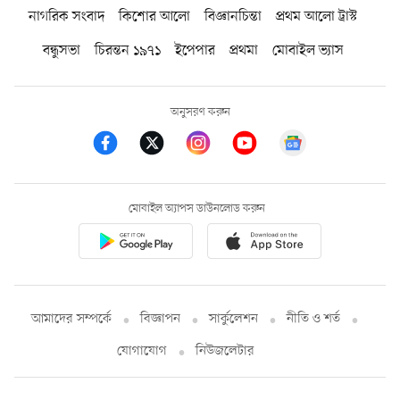
নাগরিক সংবাদ
কিশোর আলো
বিজ্ঞানচিন্তা
প্রথম আলো ট্রাস্ট
বন্ধুসভা
চিরন্তন ১৯৭১
ইপেপার
প্রথমা
মোবাইল ভ্যাস
অনুসরণ করুন
মোবাইল অ্যাপস ডাউনলোড করুন
আমাদের সম্পর্কে
বিজ্ঞাপন
সার্কুলেশন
নীতি ও শর্ত
যোগাযোগ
নিউজলেটার