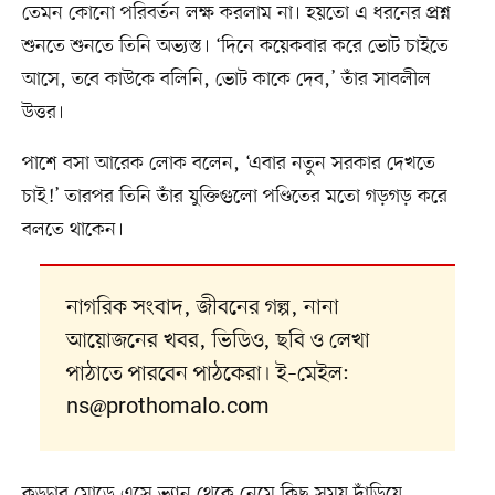
তেমন কোনো পরিবর্তন লক্ষ করলাম না। হয়তো এ ধরনের প্রশ্ন
শুনতে শুনতে তিনি অভ্যস্ত। ‘দিনে কয়েকবার করে ভোট চাইতে
আসে, তবে কাউকে বলিনি, ভোট কাকে দেব,’ তাঁর সাবলীল
উত্তর।
পাশে বসা আরেক লোক বলেন, ‘এবার নতুন সরকার দেখতে
চাই!’ তারপর তিনি তাঁর যুক্তিগুলো পণ্ডিতের মতো গড়গড় করে
বলতে থাকেন।
নাগরিক সংবাদ, জীবনের গল্প, নানা
আয়োজনের খবর, ভিডিও, ছবি ও লেখা
পাঠাতে পারবেন পাঠকেরা। ই–মেইল:
ns@prothomalo.com
কড্ডার মোড়ে এসে ভ্যান থেকে নেমে কিছু সময় দাঁড়িয়ে