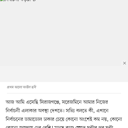
প্রথম আলো ফাইল ছবি
আজ আমি এসেছি সিরাজগঞ্জে, সরেজমিনে আমার নিজের
নির্বাচনী এলাকার অবস্থা দেখতে। সত্যি বলতে কী, এখানে
নির্বাচনের ডামাডোল ঢাকার চেয়ে কোনো অংশেই কম নয়, কোনো
কোনো জায়গায় ঢের বেশি! মানুষ কাজ ফেলে ঘণ্টার পর ঘণ্টা