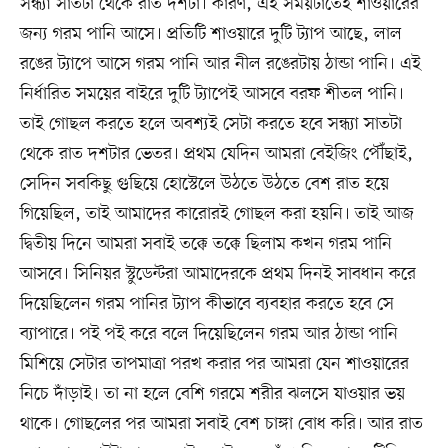
সন্ধ্যা সাতটা থেকে রাত দশটা। কারণ, এই সময়টাতেই শাওয়ারের
জন্য গরম পানি আসে। প্রতিটি শাওয়ারে দুটি ট্যাপ আছে, লাল
রঙের ট্যাপে আসে গরম পানি আর নীল রঙেরটায় ঠান্ডা পানি। এই
নির্ধারিত সময়ের বাইরে দুটি ট্যাপেই আসবে বরফ শীতল পানি।
তাই গোছল করতে হলে অবশ্যই সেটা করতে হবে সন্ধ্যা সাতটা
থেকে রাত দশটার ভেতর। প্রথম যেদিন আমরা বেইজিং পৌঁছাই,
সেদিন সবকিছু গুছিয়ে হোস্টেলে উঠতে উঠতে বেশ রাত হয়ে
গিয়েছিল, তাই আমাদের কারোরই গোছল করা হয়নি। তাই আজ
দ্বিতীয় দিনে আমরা সবাই তক্কে তক্কে ছিলাম কখন গরম পানি
আসবে। সিনিয়র স্টুডেন্টরা আমাদেরকে প্রথম দিনই সাবধান করে
দিয়েছিলেন গরম পানির ট্যাপ কীভাবে ব্যবহার করতে হবে সে
ব্যাপারে। পই পই করে বলে দিয়েছিলেন গরম আর ঠান্ডা পানি
মিশিয়ে সেটার তাপমাত্রা পরখ করার পর আমরা যেন শাওয়ারের
নিচে দাঁড়াই। তা না হলে বেশি গরমে শরীর ঝলসে যাওয়ার ভয়
থাকে। গোছলের পর আমরা সবাই বেশ চাঙ্গা বোধ করি। আর রাত