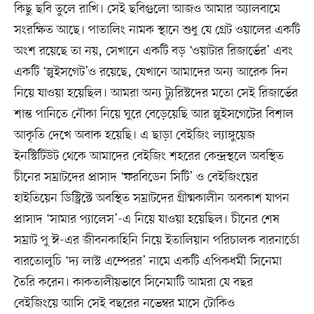
কিছু ছবি তুলে রাখি। সেই ছবিগুলো আজও আমার অ্যালবামে
সংরক্ষিত আছে। পাতালিং নামক স্থানে শুধু যে গ্রেট ওয়ালের একটি
অংশ রয়েছে তা নয়, সেখানে একটি বড় ‘ওয়াটার রিজার্ভের’ এবং
একটি ‘স্লুইসগেট’ও রয়েছে, যেখানে আমাদের অন্য আরেক দিন
নিয়ে যাওয়া হয়েছিল। আমরা অন্য ট্যুরিস্টদের মতো সেই রিজার্ভের
শান্ত পানিতে নৌকা নিয়ে ঘুরে বেড়েয়েছি আর স্লুইসগেটের বিশাল
আকৃতি দেখে অবাক হয়েছি। এ ছাড়া বেইজিং ল্যাঙ্গুয়েজ
ইনস্টিটিউট থেকে আমাদের বেইজিং শহরের কেন্দ্রস্থলে অবস্থিত
চীনের সম্রাটদের প্রাসাদ ‘ফরবিডেন সিটি’ ও বেইজিংয়ের
হাইতিয়েন ডিস্ট্রিক্টে অবস্থিত সম্রাটদের গ্রীষ্মকালীন অবকাশ যাপন
প্রাসাদ ‘সামার প্যালেস’-এ নিয়ে যাওয়া হয়েছিল। চীনের শেষ
সম্রাট পু ঈ-এর জীবনকাহিনি নিয়ে ইতালিয়ান পরিচালক বারনার্ডো
বারতোলুচি ‘দ্য লাস্ট এম্পেরর’ নামে একটি এপিকধর্মী সিনেমা
তৈরি করেন। কাকতালীয়ভাবে সিনেমাটি আমরা যে বছর
বেইজিংয়ে আসি সেই বছরের নভেম্বর মাসে টোকিও