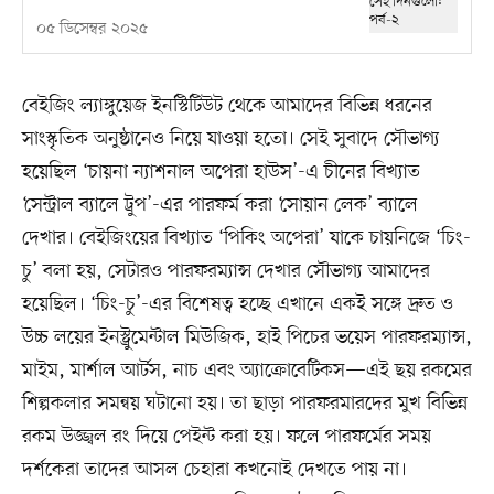
০৫ ডিসেম্বর ২০২৫
বেইজিং ল্যাঙ্গুয়েজ ইনস্টিটিউট থেকে আমাদের বিভিন্ন ধরনের
সাংস্কৃতিক অনুষ্ঠানেও নিয়ে যাওয়া হতো। সেই সুবাদে সৌভাগ্য
হয়েছিল ‘চায়না ন্যাশনাল অপেরা হাউস’-এ চীনের বিখ্যাত
‘সেন্ট্রাল ব্যালে ট্রুপ’-এর পারফর্ম করা ‘সোয়ান লেক’ ব্যালে
দেখার। বেইজিংয়ের বিখ্যাত ‘পিকিং অপেরা’ যাকে চায়নিজে ‘চিং-
চু’ বলা হয়, সেটারও পারফরম্যান্স দেখার সৌভাগ্য আমাদের
হয়েছিল। ‘চিং-চু’-এর বিশেষত্ব হচ্ছে এখানে একই সঙ্গে দ্রুত ও
উচ্চ লয়ের ইনস্ট্রুমেন্টাল মিউজিক, হাই পিচের ভয়েস পারফরম্যান্স,
মাইম, মার্শাল আর্টস, নাচ এবং অ্যাক্রোবেটিকস—এই ছয় রকমের
শিল্পকলার সমন্বয় ঘটানো হয়। তা ছাড়া পারফরমারদের মুখ বিভিন্ন
রকম উজ্জ্বল রং দিয়ে পেইন্ট করা হয়। ফলে পারফর্মের সময়
দর্শকেরা তাদের আসল চেহারা কখনোই দেখতে পায় না।