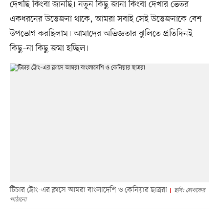
দেখছি কিংবা জানছি। নতুন কিছু জানা কিংবা দেখার ভেতর
একধরনের উত্তেজনা থাকে, আমরা সবাই সেই উত্তেজনাকে বেশ
উপভোগ করছিলাম। আমাদের অভিজ্ঞতার ঝুলিতে প্রতিদিনই
কিছু–না কিছু জমা হচ্ছিল।
টিচার ট্রোং-এর ক্লাসে আমরা বাংলাদেশি ও কেনিয়ার ছাত্ররা
ছবি: লেখকের
পাঠানো