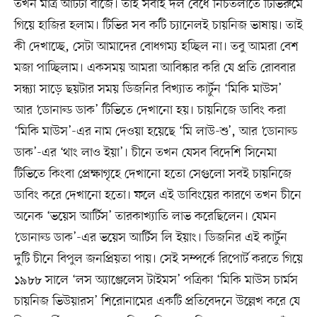
তখন মাত্র আটটা বাজে। তাই সবাই দল বেঁধে নিচতলাতে টিভিরুমে
গিয়ে হাজির হলাম। টিভির সব কটি চ্যানেলই চায়নিজ ভাষায়। তাই
কী দেখাচ্ছে, সেটা আমাদের বোধগম্য হচ্ছিল না। তবু আমরা বেশ
মজা পাচ্ছিলাম। একসময় আমরা আবিষ্কার করি যে প্রতি রোববার
সন্ধ্যা সাড়ে ছয়টার সময় ডিজনির বিখ্যাত কার্টুন ‘মিকি মাউস’
আর ‘ডোনাল্ড ডাক’ টিভিতে দেখানো হয়। চায়নিজে ডাবিং করা
‘মিকি মাউস’-এর নাম দেওয়া হয়েছে ‘মি লাউ-শু’, আর ‘ডোনাল্ড
ডাক’-এর ‘থাং লাও ইয়া’। চীনে তখন যেসব বিদেশি সিনেমা
টিভিতে কিংবা প্রেক্ষাগৃহে দেখানো হতো সেগুলো সবই চায়নিজে
ডাবিং করে দেখানো হতো। ফলে এই ডাবিংয়ের কারণে তখন চীনে
অনেক ‘ভয়েস আর্টিস’ তারকাখ্যাতি লাভ করেছিলেন। যেমন
‘ডোনাল্ড ডাক’-এর ভয়েস আর্টিস লি ইয়াং। ডিজনির এই কার্টুন
দুটি চীনে বিপুল জনপ্রিয়তা পায়। সেই সম্পর্কে রিপোর্ট করতে গিয়ে
১৯৮৮ সালে ‘লস অ্যাঞ্জেলেস টাইমস’ পত্রিকা ‘মিকি মাউস চার্মস
চায়নিজ ভিউয়ারস’ শিরোনামের একটি প্রতিবেদনে উল্লেখ করে যে