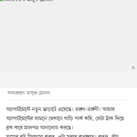
অলংকরণ: মাসুক হেলাল
অ্যাপার্টমেন্টে নতুন ভাড়াটে এসেছে। তরুণ–তরুণী। আমার
অ্যাপার্টমেন্টের সামনে যেখানে গাড়ি পার্ক করি, সেটা ট্রাক দিয়ে
ব্লক করে মালপত্র আনলোড করছে।
আমার বউ জিজ্ঞাসা করল, ওটা সরবে কতক্ষণে। বলল, পাঁচ