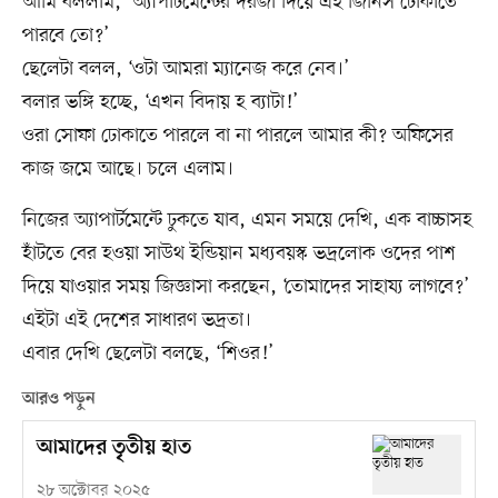
আমি বললাম, ‘অ্যাপার্টমেন্টের দরজা দিয়ে এই জিনিস ঢোকাতে
পারবে তো?’
ছেলেটা বলল, ‘ওটা আমরা ম্যানেজ করে নেব।’
বলার ভঙ্গি হচ্ছে, ‘এখন বিদায় হ ব্যাটা!’
ওরা সোফা ঢোকাতে পারলে বা না পারলে আমার কী? অফিসের
কাজ জমে আছে। চলে এলাম।
নিজের অ্যাপার্টমেন্টে ঢুকতে যাব, এমন সময়ে দেখি, এক বাচ্চাসহ
হাঁটতে বের হওয়া সাউথ ইন্ডিয়ান মধ্যবয়স্ক ভদ্রলোক ওদের পাশ
দিয়ে যাওয়ার সময় জিজ্ঞাসা করছেন, ‘তোমাদের সাহায্য লাগবে?’
এইটা এই দেশের সাধারণ ভদ্রতা।
এবার দেখি ছেলেটা বলছে, ‘শিওর!’
আরও পড়ুন
আমাদের তৃতীয় হাত
২৮ অক্টোবর ২০২৫