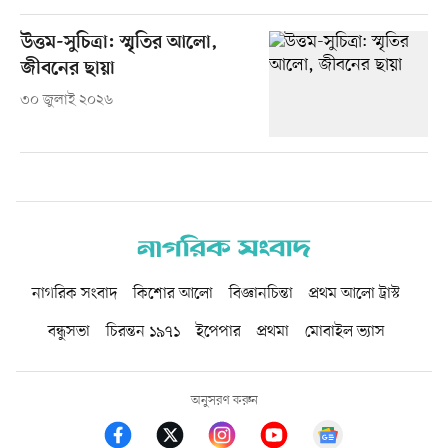
উত্তম-সুচিত্রা: স্মৃতির আলো,
জীবনের ছায়া
৩০ জুলাই ২০২৬
নাগরিক সংবাদ
কিশোর আলো
বিজ্ঞানচিন্তা
প্রথম আলো ট্রাস্ট
বন্ধুসভা
চিরন্তন ১৯৭১
ইপেপার
প্রথমা
মোবাইল ভ্যাস
অনুসরণ করুন