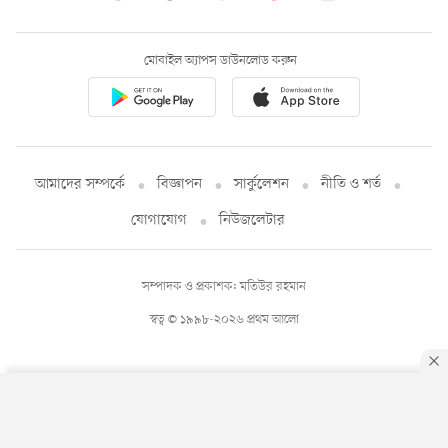
মোবাইল অ্যাপস ডাউনলোড করুন
আমাদের সম্পর্কে
বিজ্ঞাপন
সার্কুলেশন
নীতি ও শর্ত
যোগাযোগ
নিউজলেটার
সম্পাদক ও প্রকাশক: মতিউর রহমান
স্বত্ব © ১৯৯৮-২০২৬ প্রথম আলো
By using this site, you agree to our
Privacy Policy
.
OK