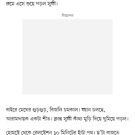
রুমে এসে শুয়ে পড়ল সুফী।
বাইরে মেঘের গুড়গুড়, বিজলি চমকাল। ফ্যান চলছে,
আরামদায়ক একটা শীত। ক্লান্ত সুফী কাঁথা মুড়ি দিয়ে ঘুমিয়ে পড়ল।
হোমস্টে থেকে রেলস্টেশন ১০ মিনিটের হাঁটা পথ। ছ’টা বাজতে