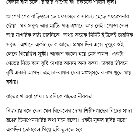
বেলায় বাস চলে। রাস্তার পাশেই ঝাঁ–চকচকে শাহীন স্কুল।
আশেপাশের বাড়িগুলোতে মফস্‌সলের সারল্য ছেড়ে শহুরেপনার
ছোঁয়া। ঘন সবুজ আর মাটির গন্ধ এখানে আর নেই। পোড়া তেল
আর নাগরিক বর্জ্য চারদিকে। অথচ কয়েক মিনিট হাঁটলেই চারদিক
সবুজ। এখানে একটা লেক আছে। প্রথম দিন এসে দুপুরে ওই
লেকে গিয়েছিল সুফী। আকাশ কালো হয়ে মেঘ জমল। একটা
শেডের নিচে বসে বৃষ্টি দেখার আনন্দ অন্য রকম। ঢাকার জীবনে
বৃষ্টি একটা আপদ। এই চা–বাগান ঘেরা মফস্‌সলের রূপ খুলে যায়
বর্ষায়।
রাতের খাওয়া শেষ। চারদিকে রাতের নীরবতা।
বিছানায় বসে কেন যেন বিকেলের দেখা শিরীষগাছের নিচের সাদা
রঙের ডিসপেনসারির কথা মনে হলো। একটা সুন্দর ছবির মতো।
একদিন ভোরবেল গিয়ে ছবি তুলতে হবে।