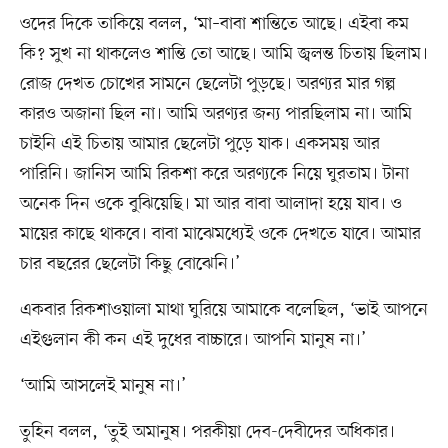
ওদের দিকে তাকিয়ে বলল, ‘মা–বাবা শান্তিতে আছে। এইবা কম
কি? সুখ না থাকলেও শান্তি তো আছে। আমি জ্বলন্ত চিতায় ছিলাম।
রোজ দেখত চোখের সামনে ছেলেটা পুড়ছে। অরণ্যর মার গল্প
কারও অজানা ছিল না। আমি অরণ্যর জন্য পারছিলাম না। আমি
চাইনি এই চিতায় আমার ছেলেটা পুড়ে যাক। একসময় আর
পারিনি। জানিস আমি রিকশা করে অরণ্যকে নিয়ে ঘুরতাম। টানা
অনেক দিন ওকে বুঝিয়েছি। মা আর বাবা আলাদা হয়ে যাব। ও
মায়ের কাছে থাকবে। বাবা মাঝেমধ্যেই ওকে দেখতে যাবে। আমার
চার বছরের ছেলেটা কিছু বোঝেনি।’
একবার রিকশাওয়ালা মাথা ঘুরিয়ে আমাকে বলেছিল, ‘ভাই আপনে
এইগুলান কী কন এই দুধের বাচ্চারে। আপনি মানুষ না।’
‘আমি আসলেই মানুষ না।’
তুহিন বলল, ‘তুই অমানুষ। পরকীয়া দেব-দেবীদের অধিকার।