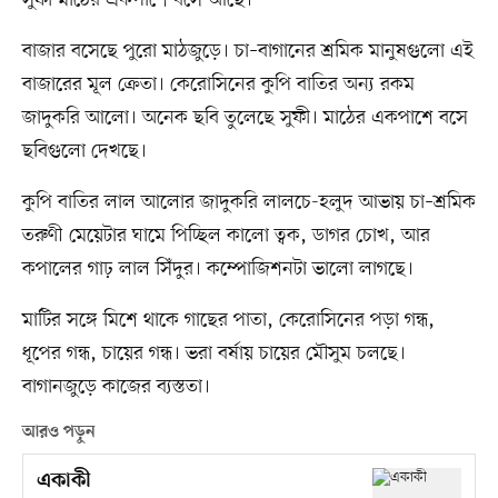
বাজার বসেছে পুরো মাঠজুড়ে। চা–বাগানের শ্রমিক মানুষগুলো এই
বাজারের মূল ক্রেতা। কেরোসিনের কুপি বাতির অন্য রকম
জাদুকরি আলো। অনেক ছবি তুলেছে সুফী। মাঠের একপাশে বসে
ছবিগুলো দেখছে।
কুপি বাতির লাল আলোর জাদুকরি লালচে-হলুদ আভায় চা–শ্রমিক
তরুণী মেয়েটার ঘামে পিচ্ছিল কালো ত্বক, ডাগর চোখ, আর
কপালের গাঢ় লাল সিঁদুর। কম্পোজিশনটা ভালো লাগছে।
মাটির সঙ্গে মিশে থাকে গাছের পাতা, কেরোসিনের পড়া গন্ধ,
ধূপের গন্ধ, চায়ের গন্ধ। ভরা বর্ষায় চায়ের মৌসুম চলছে।
বাগানজুড়ে কাজের ব্যস্ততা।
আরও পড়ুন
একাকী