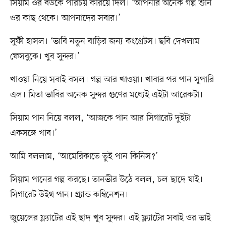
সিয়াম ওর বউকে পরিচয় করিয়ে দিল। ‘আপনার অনেক গল্প শুনি
ওর কাছ থেকে। আপনাদের সবার।’
সুফী হাসল। ‘ভাবি নতুন বাড়ির জন্য কংগ্রেটস। ছবি দেখলাম
ফেসবুকে। খুব সুন্দর।’
খাওয়া নিয়ে সবাই বসল। গল্প আর খাওয়া। খাবার পর পান সুপারি
এল। মিতা ভাবির অনেক সুন্দর গুণের মধ্যেই এইটা আরেকটা।
সিয়াম পান নিয়ে বলল, ‘আজকে পান আর সিগারেট দুইটা
একসঙ্গে খাব।’
আমি বললাম, ‘আমেরিকাতে তুই পান কিনিস?’
সিয়াম পানের গল্প করছে। তানভীর উঠে বলল, চল ছাদে যাই।
সিগারেট উইথ পান। গ্র্যান্ড কম্বিনেশন।
জুয়েলের ফ্ল্যাটের এই ছাদ খুব সুন্দর। এই ফ্ল্যাটের সবাই ওর ভাই