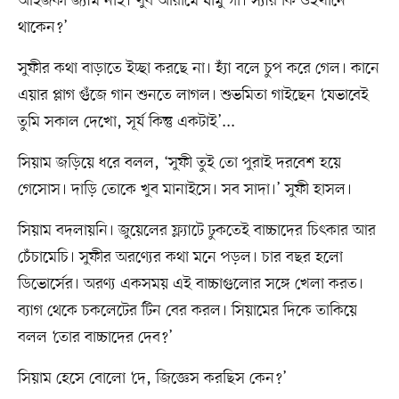
আইজকা জ্যাম নাই। খুব আরামে যামু গা। স্যার কি ওইখানে
থাকেন?’
সুফীর কথা বাড়াতে ইচ্ছা করছে না। হ্যাঁ বলে চুপ করে গেল। কানে
এয়ার প্লাগ গুঁজে গান শুনতে লাগল। শুভমিতা গাইছেন ‘যেভাবেই
তুমি সকাল দেখো, সূর্য কিন্তু একটাই’...
সিয়াম জড়িয়ে ধরে বলল, ‘সুফী তুই তো পুরাই দরবেশ হয়ে
গেসোস। দাড়ি তোকে খুব মানাইসে। সব সাদা।’ সুফী হাসল।
সিয়াম বদলায়নি। জুয়েলের ফ্ল্যাটে ঢুকতেই বাচ্চাদের চিৎকার আর
চেঁচামেচি। সুফীর অরণ্যের কথা মনে পড়ল। চার বছর হলো
ডিভোর্সের। অরণ্য একসময় এই বাচ্চাগুলোর সঙ্গে খেলা করত।
ব্যাগ থেকে চকলেটের টিন বের করল। সিয়ামের দিকে তাকিয়ে
বলল ‘তোর বাচ্চাদের দেব?’
সিয়াম হেসে বোলো ‘দে, জিজ্ঞেস করছিস কেন?’