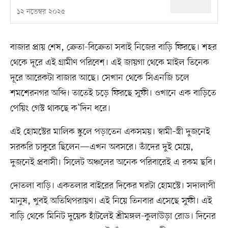
১২ নভেম্বর ২০২৫
বাজার প্রায় শেষ, ক্রেতা-বিক্রেতা সবাই নিজের বাড়ি ফিরছে। শহর
থেকে দূরে এই গ্রামীণ পরিবেশ। এই জায়গা থেকে মাইল তিনেক
দূরে আরেকটা বাজার আছে। সেখান থেকে সিএনজি চলে
শমশেরনগর অব্দি। তাতেই চড়ে ফিরছে সুফী। ওখানে এক বাড়িতে
পেয়িং গেস্ট থাকছে ক’দিন ধরে।
এই হোমস্টের মালিক স্কুলে পড়াতেন একসময়। স্বামী–স্ত্রী দুজনেই
সরকরি চাকুরে ছিলেন—এখন অবসরে। তাঁদের দুই মেয়ে,
দুজনেই প্রবাসী। সিলেট অঞ্চলের অনেক পরিবারেই এ রকম ছবি।
দোতলা বাড়ি। একতলার বাইরের দিকের ঘরটা হোমস্টে। সদালাপী
মানুষ, খুবই অতিথিপরায়ণ। এই নিয়ে তিনবার এসেছে সুফী। এই
বাড়ি থেকে মিনিট দুয়েক হাঁটলেই শ্রীমঙ্গল-কুলাউড়া রোড। দিনের