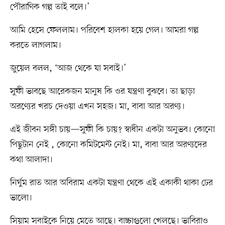
পৌরাণিক গল্প তাই বলে।’
আমি হেসে ফেললাম। পরিবেশ হালকা হয়ে গেল। আমরা গল্প
করতে লাগলাম।
জুয়েল বলল, ‘আজ থেকে যা সবাই।’
সুফী ভাবছে আরেকজন মানুষ কি ওর যন্ত্রণা বুঝবে। তা ছাড়া
অরণ্যের খরচ দেওয়া এখন সহজ। মা, বাবা আর অরণ্য।
এই জীবন সঙ্গী চায়—সুফী কি চায়? স্বাধীন একটা অনুভব। কোনো
পিছুটান নেই , কোনো কমিটমেন্ট নেই। মা, বাবা আর অরণ্যদের
কথা আলাদা।
নির্ঘুম রাত আর অবিরাম একটা যন্ত্রণা থেকে এই একাকী থাকা ঢের
ভালো।
সিয়াম সবাইকে নিয়ে মেতে আছে। বাচ্চাগুলো খেলছে। ভাবিরাও