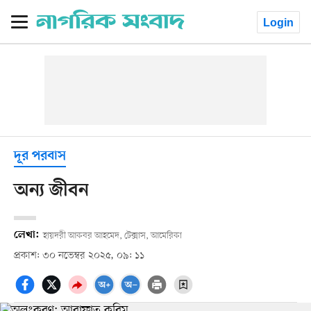
Login
দূর পরবাস
অন্য জীবন
লেখা:
হায়দরী আকবর আহমেদ, টেক্সাস, আমেরিকা
প্রকাশ: ৩০ নভেম্বর ২০২৫, ০৯: ১১