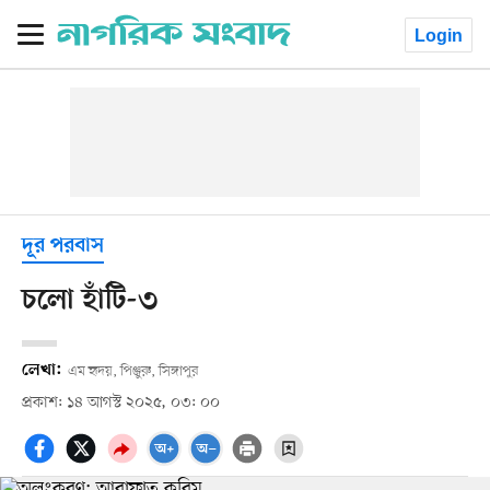
Login
দূর পরবাস
চলো হাঁটি-৩
লেখা:
এম হৃদয়, পিঞ্জুরু, সিঙ্গাপুর
প্রকাশ: ১৪ আগস্ট ২০২৫, ০৩: ০০