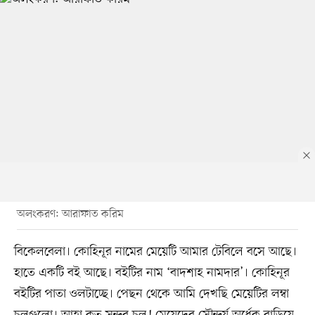
অলংকরণ: আরাফাত করিম
বিকেলবেলা। কোহিনূর নামের মেয়েটি আমার টেবিলে বসে আছে।
হাতে একটি বই আছে। বইটির নাম ‘বাদশাহ নামদার’। কোহিনূর
বইটির পাতা ওলটাচ্ছে। পেছন থেকে আমি দেখছি মেয়েটির লম্বা
চুলগুলো। আহা কত সুন্দর চুল! মেয়েদের সৌন্দর্য অর্ধেক বাড়িয়ে