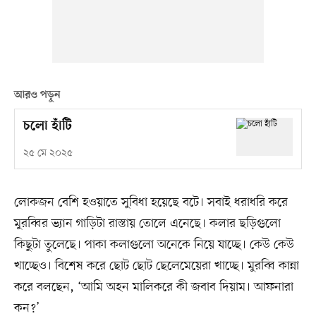
আরও পড়ুন
চলো হাঁটি
২৫ মে ২০২৫
লোকজন বেশি হওয়াতে সুবিধা হয়েছে বটে। সবাই ধরাধরি করে
মুরব্বির ভ্যান গাড়িটা রাস্তায় তোলে এনেছে। কলার ছড়িগুলো
কিছুটা তুলেছে। পাকা কলাগুলো অনেকে নিয়ে যাচ্ছে। কেউ কেউ
খাচ্ছেও। বিশেষ করে ছোট ছোট ছেলেমেয়েরা খাচ্ছে। মুরব্বি কান্না
করে বলছেন, ‘আমি অহন মালিকরে কী জবাব দিয়াম। আফনারা
কন?’