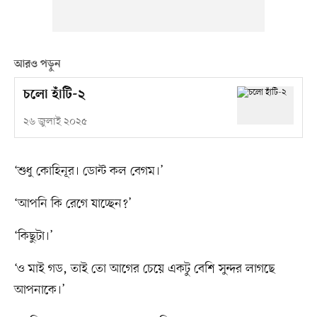
আরও পড়ুন
চলো হাঁটি-২
২৬ জুলাই ২০২৫
‘শুধু কোহিনূর। ডোন্ট কল বেগম।’
‘আপনি কি রেগে যাচ্ছেন?’
‘কিছুটা।’
‘ও মাই গড, তাই তো আগের চেয়ে একটু বেশি সুন্দর লাগছে
আপনাকে।’