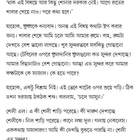
‘থাক এই বিষয়ে আর কিছু শোনার দরকার নেই। আগে রাতের
খাবার খেয়ে নাও। পরে কথা হবে।’
যাহোক, ফুফাকে ধন্যবাদ। অনন্ত এই বিষয় কথাটা স্টপ করার
জন্য। খাবার শেষে আমি চলে আসি আমার রুমে। বাহ, রুমটা
দেখতে বেশ ভালো লাগছে। খুব সুন্দরভাবে সবকিছু গোছানো
আছে। টেবিলের ওপরে ফুলদানির ফুলগুলো কত সুন্দর দেখাচ্ছে!
আমার বিছানাটাও বেশ গোছানো। আচ্ছা এত সুন্দর করে আমার
কক্ষটাকে কে সাজাল। কে হতে পারে?
যাহোক, একটু বিশ্রাম নিই। এই ভেবে খাটের ওপর শুয়ে পড়ি। ঠিক
তখন দরজায় ঠকঠক শব্দ। বললাম, ‘চলে আসুন।’
শেলী এল। এ কী শেলী শাড়ি পরেছে। কী দারুণ দেখাচ্ছে
শেলীকে। নিল শাড়ি পরেছে। কানে লম্বা দুল। গলায় নেকলেস।
এককথায় অসাধারণ! আমি কী দেখছি বুঝতে পারছি না। শেলী
এত সুন্দর!