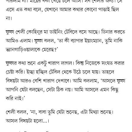
পারলাম না। মায়ের বকা খেয়ে চলে আসি। সব শেলীর জন্য। সে
এসে এত কথা বলে, যেখানে আমার কথার কোনো পাত্তাই ছিল
না।
ফুফা শেলী কোহিনূর মা ডাইনিং টেবিলে বসে আছে। ডিনার করতে
আমিও এলাম। ফুফা বলল, ‘তা কী ব্যাপার ইয়াংম্যান, তুমি নাকি
ভ্যানগাড়িওয়ালাকে মেরেছ?’
ফুফার কথা শুনে একটু খারাপ লাগল। কিন্তু নিজেকে সংযত করার
চেষ্টা করি। ইচ্ছা হচ্ছিল টেবিল থেকে উঠে চলে যায়। তাহলে
বিষয়টা আরও বেশি খারাপ দেখাবে। আমি বললাম, ‘আসলে ফুফা
আপনি যেটা বলছেন, সেটা ঠিক নয়। আমি আসলে এমন কিছু
করি নাই।’
শেলী বলল, ‘না, বাবা তুমি যেটা শুনেছ, এটা মিথ্যা শুনেছ।
আসল বিষয়টা হলো...।