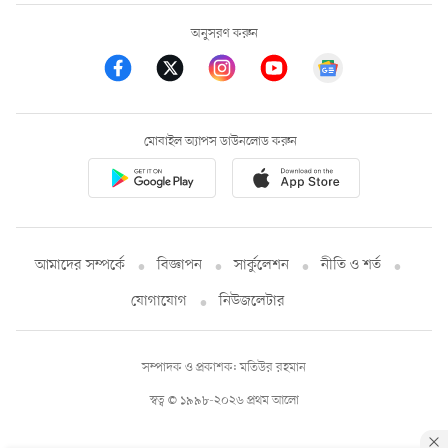
অনুসরণ করুন
মোবাইল অ্যাপস ডাউনলোড করুন
আমাদের সম্পর্কে
বিজ্ঞাপন
সার্কুলেশন
নীতি ও শর্ত
যোগাযোগ
নিউজলেটার
সম্পাদক ও প্রকাশক: মতিউর রহমান
স্বত্ব © ১৯৯৮-২০২৬ প্রথম আলো