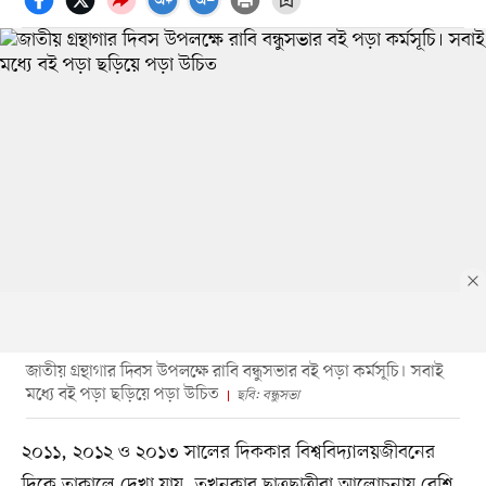
জাতীয় গ্রন্থাগার দিবস উপলক্ষে রাবি বন্ধুসভার বই পড়া কর্মসূচি। সবাই
মধ্যে বই পড়া ছড়িয়ে পড়া উচিত
ছবি: বন্ধুসভা
২০১১, ২০১২ ও ২০১৩ সালের দিককার বিশ্ববিদ্যালয়জীবনের
দিকে তাকালে দেখা যায়, তখনকার ছাত্রছাত্রীরা আলোচনায় বেশি