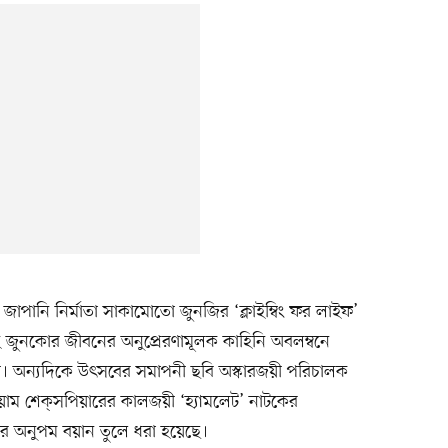
 জাপানি নির্মাতা সাকামোতো জুনজির ‘ক্লাইম্বিং ফর লাইফ’
েই জুনকোর জীবনের অনুপ্রেরণামূলক কাহিনি অবলম্বনে
ায়। অন্যদিকে উৎসবের সমাপনী ছবি অস্কারজয়ী পরিচালক
য়াম শেক্‌সপিয়ারের কালজয়ী ‘হ্যামলেট’ নাটকের
ের অনুপম বয়ান তুলে ধরা হয়েছে।