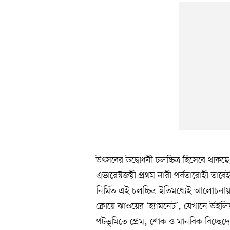
উৎসবের উদ্বোধনী চলচ্চিত্র হিসেবে থাকছে
এভারেস্টজয়ী প্রথম নারী পর্বতারোহী তাব
নির্মিত এই চলচ্চিত্র ইতিমধ্যেই আলোচন
ক্লোয়ে ঝাওয়ের ‘হ্যামনেট’, যেখানে উইলি
পটভূমিতে প্রেম, শোক ও মানবিক বিচ্ছেদ