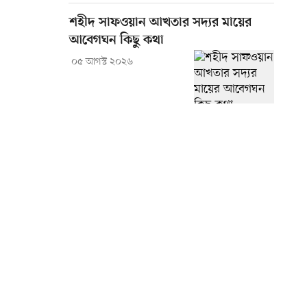
শহীদ সাফওয়ান আখতার সদ্যর মায়ের
আবেগঘন কিছু কথা
০৫ আগস্ট ২০২৬