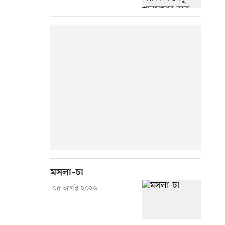
মসলা–চা
০৫ আগস্ট ২০২৬