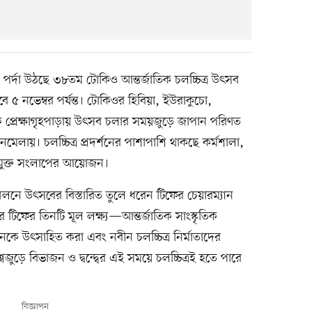
পর্দা উঠছে ৩৮তম টোকিও আন্তর্জাতিক চলচ্চিত্র উৎসব
 ৫ নভেম্বর পর্যন্ত। টোকিওর হিবিয়া, ইউরাকুচো,
 প্রেক্ষাগৃহপাড়ায় উৎসব চলার সময়জুড়ে জাপান পরিণত
িলনমেলায়। চলচ্চিত্র প্রদর্শনের পাশাপাশি থাকছে কর্মশালা,
গে মুক্ত সংলাপের আয়োজন।
ে উৎসবের বিস্তারিত তুলে ধরেন টিফের চেয়ারম্যান
 টিফের তিনটি মূল লক্ষ্য—আন্তর্জাতিক সাংস্কৃতিক
নকে উৎসাহিত করা এবং নবীন চলচ্চিত্র নির্মাতাদের
জুড়ে বিভাজন ও দ্বন্দ্বের এই সময়ে চলচ্চিত্রই হতে পারে