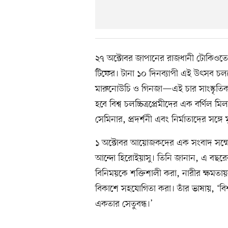
২৭ অক্টোবর জাপানের রাজধানী টোকিওতে 
টিফের। টানা ১০ দিনব্যাপী এই উৎসব চলবে
মারুনোউচি ও গিনজা—এই চার সাংস্কৃতিক
হবে বিশ্ব চলচ্চিত্রপ্রেমীদের এক বর্ণিল ম
সেমিনার, প্রদর্শনী এবং নির্মাতাদের সঙ্
১ অক্টোবর আয়োজকদের এক সংবাদ সম্মেলন
আন্দো হিরোইয়াসু। তিনি জানান, এ বছরের
বিনিময়কে শক্তিশালী করা, নারীর ক্ষমতায়
বিকাশে সহযোগিতা করা। তাঁর ভাষায়, ‘বিশ্ব
একতার সেতুবন্ধ।’