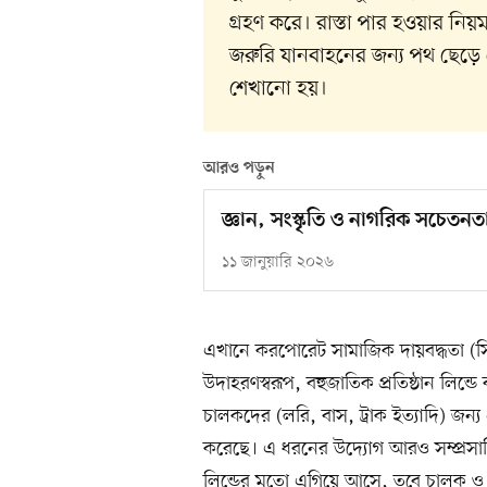
গ্রহণ করে। রাস্তা পার হওয়ার নিয
জরুরি যানবাহনের জন্য পথ ছেড়
শেখানো হয়।
আরও পড়ুন
জ্ঞান, সংস্কৃতি ও নাগরিক সচেতনতা
১১ জানুয়ারি ২০২৬
এখানে করপোরেট সামাজিক দায়বদ্ধতা (সি
উদাহরণস্বরূপ, বহুজাতিক প্রতিষ্ঠান লিন্
চালকদের (লরি, বাস, ট্রাক ইত্যাদি) জন্য প্র
করেছে। এ ধরনের উদ্যোগ আরও সম্প্রসারি
লিন্ডের মতো এগিয়ে আসে, তবে চালক ও প