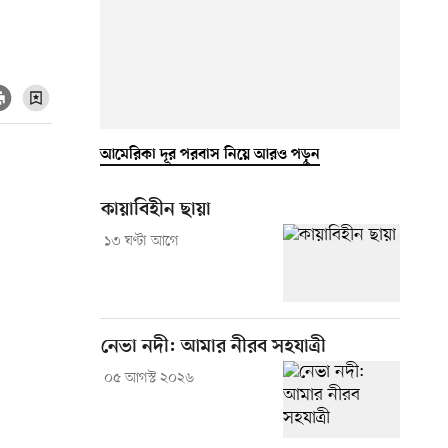
আমেরিকা দূর পরবাস নিয়ে আরও পড়ুন
কায়াবিহীন ছায়া
১৩ ঘণ্টা আগে
নেভা নদী: আমার নীরব সহযাত্রী
০৫ আগস্ট ২০২৬