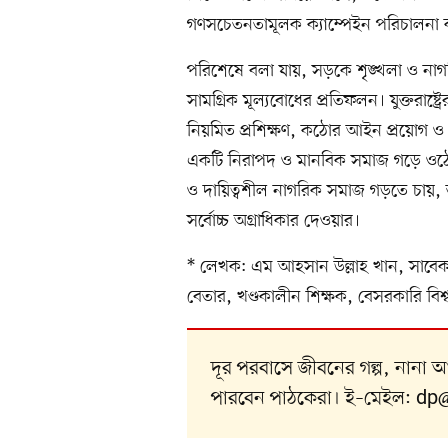
গণসচেতনতামূলক ক্যাম্পেইন পরিচালনা ক
পরিশেষে বলা যায়, সড়কে শৃঙ্খলা ও নাগর
সামগ্রিক মূল্যবোধের প্রতিফলন। যুক্তরাষ্
নিয়মিত প্রশিক্ষণ, কঠোর আইন প্রয়োগ ও ন
একটি নিরাপদ ও মানবিক সমাজ গড়ে ওঠে।
ও দায়িত্বশীল নাগরিক সমাজ গড়তে চায়,
সর্বোচ্চ অগ্রাধিকার দেওয়ার।
* লেখক: এম আহসান উল্লাহ খান, সাবেক ঊ
বেতার, খণ্ডকালীন শিক্ষক, বেসরকারি বিশ্ববিদ্
দূর পরবাসে জীবনের গল্প, নানা
পারবেন পাঠকেরা। ই–মেইল:
dp