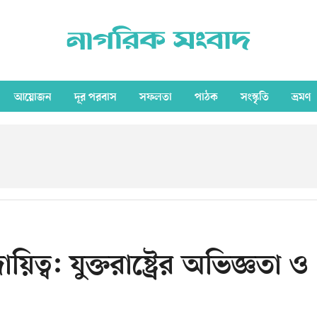
আয়োজন
দূর পরবাস
সফলতা
পাঠক
সংস্কৃতি
ভ্রমণ
িত্ব: যুক্তরাষ্ট্রের অভিজ্ঞতা ও