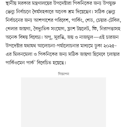
স্থানীয় সরকার মন্ত্রণালয়ের উপদেষ্টারা পিকনিকের জন্য উপযুক্ত
ভেন্যু নির্বাচনে ধৈর্যসহকারে অনেক শ্রম দিয়েছেন। সঠিক ভেন্যু
নির্বাচনের জন্য আশপাশের পরিবেশ, পার্কিং, শেড, চেয়ার-টেবিল,
খেলার জায়গা, বৈদ্যুতিক সংযোগ, ফ্লাশ টয়লেট, ফি, নিরাপত্তাসহ
অনেক বিষয় বিবেচ্য। অপু, সুরভি, জয় ও নাজমুল—এই চারজন
উপদেষ্টার যথাযথ আলোচনা-পর্যালোচনার মাধ্যমে ডুকা ২০২৫–
এর মিলনমেলা ও পিকনিকের জন্য সঠিক জায়গা হিসেবে ‘লোয়ার
পার্কিওমেন পার্ক’ বিবেচিত হয়েছে।