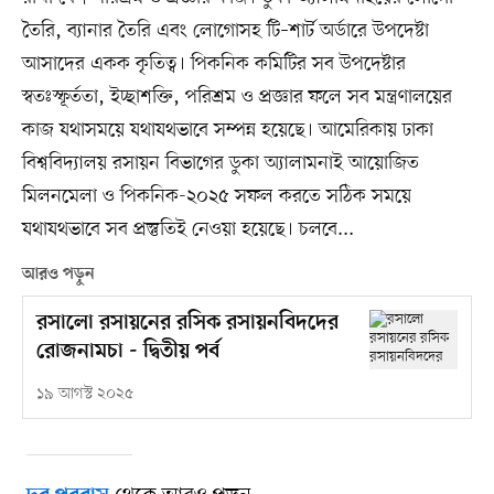
তৈরি, ব্যানার তৈরি এবং লোগোসহ টি–শার্ট অর্ডারে উপদেষ্টা
আসাদের একক কৃতিত্ব। পিকনিক কমিটির সব উপদেষ্টার
স্বতঃস্ফূর্ততা, ইচ্ছাশক্তি, পরিশ্রম ও প্রজ্ঞার ফলে সব মন্ত্রণালয়ের
কাজ যথাসময়ে যথাযথভাবে সম্পন্ন হয়েছে। আমেরিকায় ঢাকা
বিশ্ববিদ্যালয় রসায়ন বিভাগের ডুকা অ্যালামনাই আয়োজিত
মিলনমেলা ও পিকনিক-২০২৫ সফল করতে সঠিক সময়ে
যথাযথভাবে সব প্রস্তুতিই নেওয়া হয়েছে। চলবে...
আরও পড়ুন
রসালো রসায়নের রসিক রসায়নবিদদের
রোজনামচা - দ্বিতীয় পর্ব
১৯ আগস্ট ২০২৫