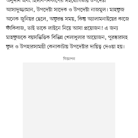
অনুদান এবং হিসাব–নিকাশের সহযোগিতায় উপদেষ্টা
আসাদুজ্জামান, উপদেষ্টা সাদেক ও উপদেষ্টা নাজমুল। মাহফুজ
অনেক জুনিয়র ছেলে, অফুরন্ত সময়, কিন্তু অ্যালামনাইয়ের কাজে
ফাঁকিবাজ, তাই তাকে লাইনে নিয়ে আসা প্রয়োজন! এ জন্য
মাহফুজকে বয়সভিত্তিক বিভিন্ন খেলাধুলার আয়োজন, পুরস্কারসহ
ফুল ও উপহারসামগ্রী কেনাকাটায় উপদেষ্টার দায়িত্ব দেওয়া হয়।