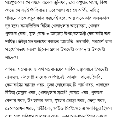
মাহফুজকে। সে বয়সে অনেক জুনিয়র, তার অফুরন্ত সময়, কিন্তু
কাজে সে বড়ই ফাঁকিবাজ। তবে আশা এই যে অর্পিত দায়িত্ব
পালনে তাকে প্রচুর কাজ করতেই হবে, আর এতে তার অলসতাও
দূর হবে। বয়সভিত্তিক বিভিন্ন খেলাধুলার আয়োজন, খেলার
পুরস্কার কেনা, ফুল কেনা ও অন্যান্য উপহারসামগ্রী কেনাকাটা তার
দায়িত্ব। ক্রীড়া মন্ত্রণালয়ের কাজের অগ্রগতি, তদারকি, পরামর্শ আর
সহযোগিতায় সজাগ ছিলেন প্রধান উপদেষ্টা আসাদ ও উপদেষ্টা
সাদেক।
বাণিজ্য মন্ত্রণালয় ও অর্থ মন্ত্রণালয়ের সার্বিক তত্ত্বাবধানে উপদেষ্টা
নাজমুল, উপদেষ্টা সাদেক ও উপদেষ্টা আসাদ। বাজেট তৈরি,
কেনাকাটায় ব্যানার খরচ, ডুকা লোগোসহ টি–শার্ট খরচ, খাবারের
বিভিন্ন মেন্যুর খরচ, খেলাধুলার সামগ্রী কেনায় খরচ, পুরস্কার
কেনায় খরচ, উপহারের খরচ, ফুলের তোড়া খরচ, ভেন্যু খরচ,
ডেকোরেশন খরচ, মিউজিক, সাউন্ড সিস্টেমসহ এ সবকিছুর হিসাব
রাখা বেশ পরিশ্রম ও প্রজ্ঞার কাজ। ডুকা অ্যালামনাইয়ের লোগো