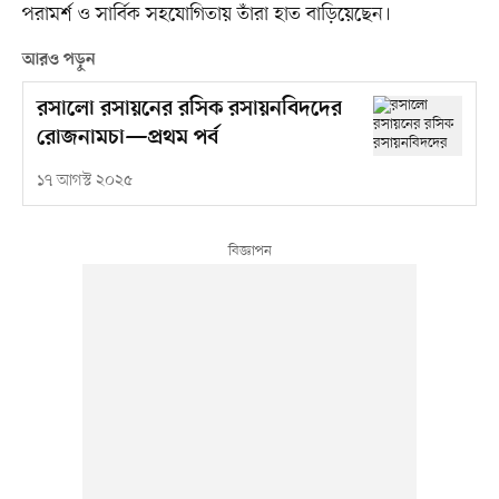
পরামর্শ ও সার্বিক সহযোগিতায় তাঁরা হাত বাড়িয়েছেন।
আরও পড়ুন
রসালো রসায়নের রসিক রসায়নবিদদের
রোজনামচা—প্রথম পর্ব
১৭ আগস্ট ২০২৫