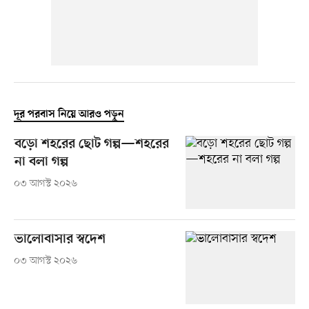
দূর পরবাস নিয়ে আরও পড়ুন
বড়ো শহরের ছোট গল্প—শহরের
না বলা গল্প
০৩ আগস্ট ২০২৬
ভালোবাসার স্বদেশ
০৩ আগস্ট ২০২৬