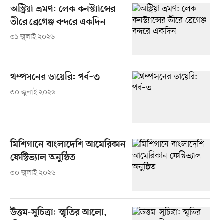
অস্ট্রিয়া ভ্রমণ: লেক কনস্ট্যান্সের
তীরে ব্রেগেঞ্জ বন্দরে একদিন
৩১ জুলাই ২০২৬
থম্পসনের ডায়েরি: পর্ব–৩
৩০ জুলাই ২০২৬
মিশিগানে বাংলাদেশি আমেরিকান
ফেস্টিভ্যাল অনুষ্ঠিত
৩০ জুলাই ২০২৬
উত্তম-সুচিত্রা: স্মৃতির আলো,