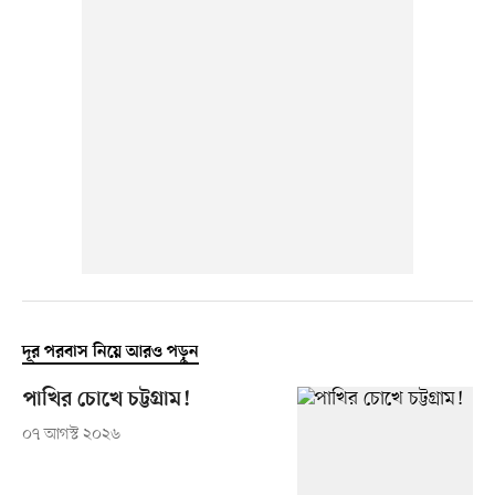
দূর পরবাস নিয়ে আরও পড়ুন
পাখির চোখে চট্টগ্রাম!
০৭ আগস্ট ২০২৬