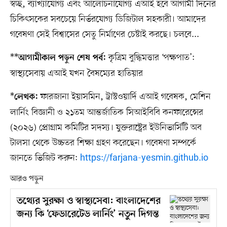
স্বচ্ছ, ব্যাখ্যাযোগ্য এবং আলোচনাযোগ্য এআই হবে আগামী দিনের
চিকিৎসকের সবচেয়ে নির্ভরযোগ্য ডিজিটাল সহকারী। আমাদের
গবেষণা সেই বিশ্বাসের সেতু নির্মাণের চেষ্টাই করছে। চলবে...
**
কৃত্রিম বুদ্ধিমত্তার ‘পক্ষপাত’:
আগামীকাল পড়ুন শেষ পর্ব:
স্বাস্থ্যসেবায় এআই যখন বৈষম্যের হাতিয়ার
*
ফারজানা ইয়াসমিন, ট্রাস্টওয়ার্দি এআই গবেষক, মেশিন
লেখক:
লার্নিং বিজ্ঞানী ও ২১তম আন্তর্জাতিক সিআইবিবি কনফারেন্সের
(২০২৬) প্রোগ্রাম কমিটির সদস্য। যুক্তরাষ্ট্রের ইউনিভার্সিটি অব
টালসা থেকে উচ্চতর শিক্ষা গ্রহণ করেছেন। গবেষণা সম্পর্কে
জানতে ভিজিট করুন:
https://farjana-yesmin.github.io
আরও পড়ুন
তথ্যের সুরক্ষা ও স্বাস্থ্যসেবা: বাংলাদেশের
জন্য কি ‘ফেডারেটেড লার্নিং’ নতুন দিগন্ত