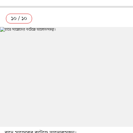
১০ / ১০
রাতে সাজেকের কটেজে আলোকসজ্জ্বা।