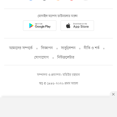
মোবাইল অ্যাপস ডাউনলোড করুন
আমাদের সম্পর্কে
বিজ্ঞাপন
সার্কুলেশন
নীতি ও শর্ত
যোগাযোগ
নিউজলেটার
সম্পাদক ও প্রকাশক: মতিউর রহমান
স্বত্ব © ১৯৯৮-২০২৬ প্রথম আলো
By using this site, you agree to our
Privacy Policy
.
OK