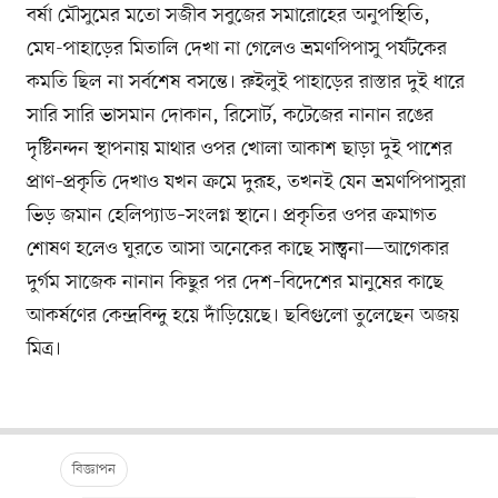
বর্ষা মৌসুমের মতো সজীব সবুজের সমারোহের অনুপস্থিতি,
মেঘ-পাহাড়ের মিতালি দেখা না গেলেও ভ্রমণপিপাসু পর্যটকের
কমতি ছিল না সর্বশেষ বসন্তে। রুইলুই পাহাড়ের রাস্তার দুই ধারে
সারি সারি ভাসমান দোকান, রিসোর্ট, কটেজের নানান রঙের
দৃষ্টিনন্দন স্থাপনায় মাথার ওপর খোলা আকাশ ছাড়া দুই পাশের
প্রাণ–প্রকৃতি দেখাও যখন ক্রমে দুরূহ, তখনই যেন ভ্রমণপিপাসুরা
ভিড় জমান হেলিপ্যাড–সংলগ্ন স্থানে। প্রকৃতির ওপর ক্রমাগত
শোষণ হলেও ঘুরতে আসা অনেকের কাছে সান্ত্বনা—আগেকার
দুর্গম সাজেক নানান কিছুর পর দেশ–বিদেশের মানুষের কাছে
আকর্ষণের কেন্দ্রবিন্দু হয়ে দাঁড়িয়েছে। ছবিগুলো তুলেছেন অজয়
মিত্র।