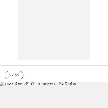
১ / ১০