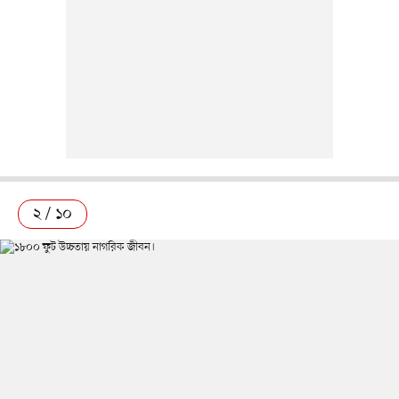
২ / ১০