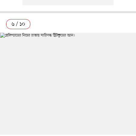
৬ / ১০