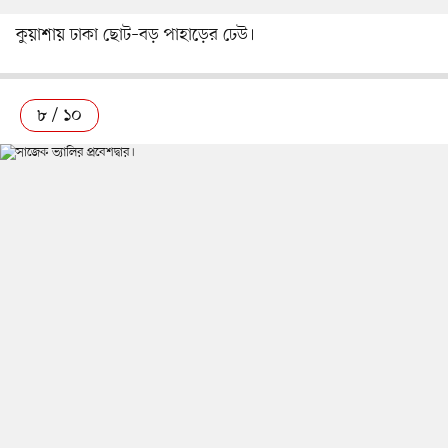
কুয়াশায় ঢাকা ছোট–বড় পাহাড়ের ঢেউ।
৮ / ১০