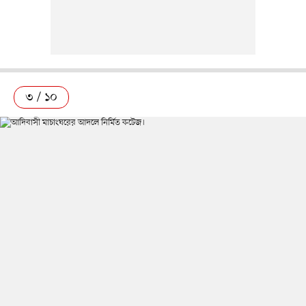
৩ / ১০