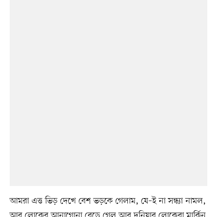
আমরা এত্ত ভিড় দেখে বেশ ভড়কে গেলাম, যে–ই না সন্ধ্যা নামল,
আর লোকের আনাগোনা বেড়ে গেল আর দুনিয়ার লোকেরা মার্কিন