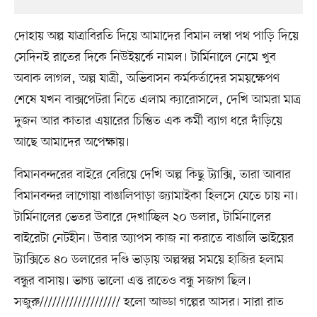
দোহায় অল্প যাত্রাবিরতি দিয়ে আমাদের বিমান লম্বা পথ পাড়ি দিয়ে
সেদিনই রাতের দিকে নিউইয়র্কে নামল। টার্মিনালে নেমে খুব
অবাক লাগল, অল্প যাত্রী, অভিবাসন কর্মকর্তাদের সময়ক্ষেপণ
শেষে যখন বাক্সপেটরা নিতে এলাম ক্যারোসলে, দেখি আমরা মাত্র
দুজন আর কাতার এয়ারের চিন্তিত এক কর্মী ব্যাগ ধরে দাঁড়িয়ে
আছে আমাদের অপেক্ষায়।
বিমানবন্দরের বাইরে বেরিয়ে দেখি অল্প কিছু ট্যাক্সি, তারা আবার
বিমানবন্দর লাগোয়া বাঙালিপাড়া জ্যামাইকা হিলসে যেতে চায় না।
টার্মিনালের ভেতর উবারে দেখাচ্ছিল ২০ ডলার, টার্মিনালের
বাইরেটা নেটহীন। উবার অ্যাপস কাজ না করাতে বাঙালি ভাইয়ের
ট্যাক্সিতে ৪০ ডলারের দণ্ডি ভাড়ায় অল্পস্বল্প সময়ে হাজির হলাম
বন্ধুর বাসায়। ভাগ্য ভালো এত্ত রাতেও বন্ধু সজাগ ছিল।
সজুরু/////////////////// হলো আড্ডা গল্পের আসর। সারা রাত