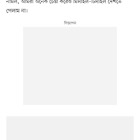
নামল, আমরা অনেক চেষ্টা করেও মিসাইল–টিসাইল দেখতে
পেলাম না।