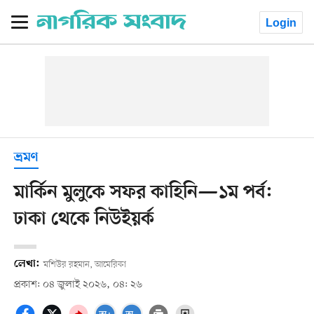
Login
ভ্রমণ
মার্কিন মুলুকে সফর কাহিনি—১ম পর্ব:
ঢাকা থেকে নিউইয়র্ক
লেখা:
মশিউর রহমান, আমেরিকা
প্রকাশ: ০৪ জুলাই ২০২৬, ০৪: ২৬