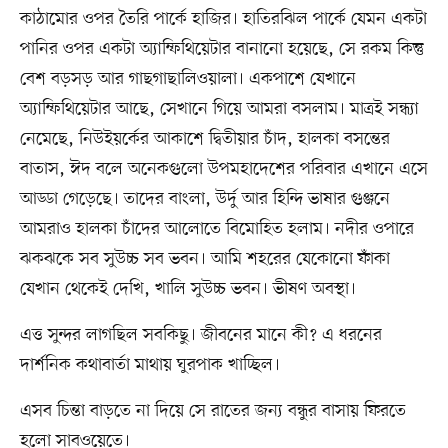
কাঠামোর ওপর তৈরি পার্কে হাজির। হাতিরঝিল পার্কে যেমন একটা
পানির ওপর একটা অ্যাম্ফিথিয়েটার বানানো হয়েছে, সে রকম কিন্তু
বেশ বড়সড় আর গাছগাছালিওয়ালা। একপাশে যেখানে
অ্যাম্ফিথিয়েটার আছে, সেখানে গিয়ে আমরা বসলাম। মাত্রই সন্ধ্যা
নেমেছে, নিউইয়র্কের আকাশে দ্বিতীয়ার চাঁদ, হালকা বসন্তের
বাতাস, ঈদ বলে অনেকগুলো উপমহাদেশের পরিবার এখানে এসে
আড্ডা গেড়েছে। তাদের বাংলা, উর্দু আর হিন্দি ভাষার গুঞ্জনে
আমরাও হালকা চাঁদের আলোতে বিমোহিত হলাম। নদীর ওপারে
ঝকঝকে সব সুউচ্চ সব ভবন। আমি শহরের যেকোনো ফাঁকা
যেখান থেকেই দেখি, খালি সুউচ্চ ভবন। ভীষণ অবস্থা।
এত্ত সুন্দর লাগছিল সবকিছু। জীবনের মানে কী? এ ধরনের
দার্শনিক কথাবার্তা মাথায় ঘুরপাক খাচ্ছিল।
এসব চিন্তা বাড়তে না দিয়ে সে রাতের জন্য বন্ধুর বাসায় ফিরতে
হলো সাবওয়েতে।