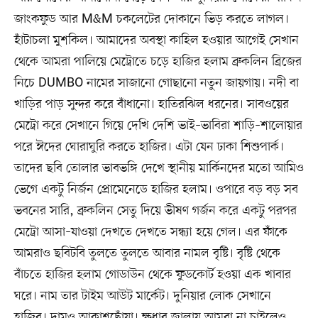
জাংকফুড আর M&M চকলেটের দোকানে ভিড় করতে লাগল।
হাঁটাচলা মুশকিল। আমাদের অবস্থা কাহিল হওয়ার আগেই সেখান
থেকে আমরা পালিয়ে মেট্রোতে চড়ে হাজির হলাম ব্রুকলিন ব্রিজের
নিচে DUMBO নামের সাজানো গোছানো নতুন জায়গায়। নদী বা
খাড়ির পাড় সুন্দর করে বাঁধানো। হাতিরঝিল ধরনের। সাবওয়ের
মেট্রো করে সেখানে গিয়ে দেখি দেশি ভাই–ভাবিরা শাড়ি–শালোয়ার
পরে ঈদের ঘোরাঘুরি করতে হাজির। এটা যেন ঢাকা শিশুপার্ক।
তাদের ছবি তোলার ভাবভঙ্গি দেখে স্থানীয় মার্কিনদের মতো আমিও
ভেগে একটু নির্জন প্রোমেনেডে হাজির হলাম। ওপারে বড় বড় সব
ভবনের সারি, ব্রুকলিন সেতু দিয়ে ভীষণ গর্জন করে একটু পরপর
মেট্রো আসা–যাওয়া দেখতে দেখতে সন্ধ্যা হয়ে গেল। এর ফাঁকে
আমরাও ছবিটবি তুলতে তুলতে আবার নামল বৃষ্টি। বৃষ্টি থেকে
বাঁচতে হাজির হলাম গোডাউন থেকে ফুডকোর্ট হওয়া এক খাবার
ঘরে। নাম তার টাইম আউট মার্কেট। দুনিয়ার লোক সেখানে
হাজির। দামও আকাশছোঁয়া। ক্ষুধার জ্বালায় আমরা না চাইলেও