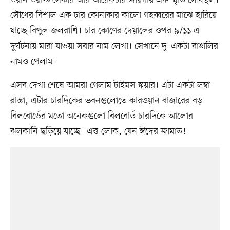
ওয়ান ওয়ার্ল্ড সেন্টার আর আরেকটার জায়গায় এক স্মৃতি সৌধস্থল।
সৌধের বিশাল এক চার কোনাকার কালো গহব্বরের মাঝে হারিয়ে
যাচ্ছে বিপুল জলরাশি। চার কোণের দেয়ালের ওপর ৯/১১ এ
দুর্ঘটনায় মারা যাওয়া সবার নাম লেখা। সেখানে দু–একটা বাঙালির
নামও পেলাম।
এসব দেখা শেষে আমরা গেলাম টাইমস স্কয়ার। এটা একটা লম্বা
রাস্তা, এটার চারদিকের ভবনগুলোতে কারওয়ান বাজারের বড়
বিলবোর্ডের মতো অনেকগুলো বিলবোর্ড চারদিকে আলোর
ঝলকানি ছড়িয়ে যাচ্ছে। এত্ত লোক, যেন ঈদের জামাত!