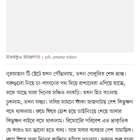
মাধবকুণ্ড জলপ্রপাত
ছবি: লেখকের পাঠানো
নূরজাহান টি স্টেটে যখন পৌঁছালাম, তখন গোধূলির শেষ প্রান্ত।
গরুগুলো নিয়ে চা–বাগানের পথ দিয়ে রাখালেরা এগিয়ে যাচ্ছে,
সঙ্গে আছে সারা দিনের সঞ্চিত লাকড়ি। যখন হিড বাংলায়
ঢুকলাম, তখন সন্ধ্যা। লবির সামনে ফাঁকা জায়গাটায় বেশ কিছুক্ষণ
বসে থাকলাম। রুমে ফিরে ফ্রেশ হয়ে ডাইনিংয়ে খেয়ে আবার
কিছুক্ষণ বাইরে বসে থাকলাম। রিসোর্টের পরিবেশ এত প্রাকৃতিক
যে কারও মন ভালো হতে বাধ্য। আর সবার ব্যবহার বেশ অমায়িক।
রুমে ফিরে সারা দিনের ক্লান্তিতে ঘুমিয়ে পড়লাম। সকাল শুরু হলো