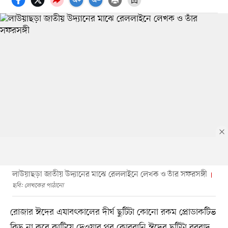
লাউয়াছড়া জাতীয় উদ্যানের মাঝে রেললাইনে লেখক ও তাঁর সফরসঙ্গী
ছবি: লেখকের পাঠানো
রোজার ঈদের এযাবৎকালের দীর্ঘ ছুটিটা কোনো রকম প্রোডাকটিভ
কিছু না করে কাটিয়ে দেওয়ার পর কোরবানি ঈদের ছুটিটা বরবাদ