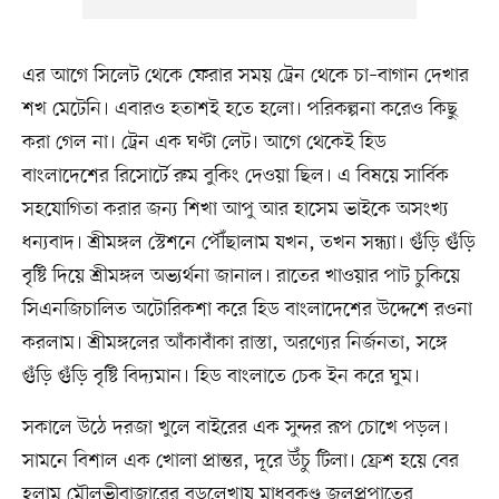
এর আগে সিলেট থেকে ফেরার সময় ট্রেন থেকে চা–বাগান দেখার
শখ মেটেনি। এবারও হতাশই হতে হলো। পরিকল্পনা করেও কিছু
করা গেল না। ট্রেন এক ঘণ্টা লেট। আগে থেকেই হিড
বাংলাদেশের রিসোর্টে রুম বুকিং দেওয়া ছিল। এ বিষয়ে সার্বিক
সহযোগিতা করার জন্য শিখা আপু আর হাসেম ভাইকে অসংখ্য
ধন্যবাদ। শ্রীমঙ্গল স্টেশনে পৌঁছালাম যখন, তখন সন্ধ্যা। গুঁড়ি গুঁড়ি
বৃষ্টি দিয়ে শ্রীমঙ্গল অভ্যর্থনা জানাল। রাতের খাওয়ার পাট চুকিয়ে
সিএনজিচালিত অটোরিকশা করে হিড বাংলাদেশের উদ্দেশে রওনা
করলাম। শ্রীমঙ্গলের আঁকাবাঁকা রাস্তা, অরণ্যের নির্জনতা, সঙ্গে
গুঁড়ি গুঁড়ি বৃষ্টি বিদ্যমান। হিড বাংলাতে চেক ইন করে ঘুম।
সকালে উঠে দরজা খুলে বাইরের এক সুন্দর রূপ চোখে পড়ল।
সামনে বিশাল এক খোলা প্রান্তর, দূরে উঁচু টিলা। ফ্রেশ হয়ে বের
হলাম মৌলভীবাজারের বড়লেখায় মাধবকুণ্ড জলপ্রপাতের