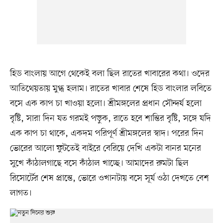
হিড বাংলায় আগে থেকেই বলা ছিল রাতের খাবারের কথা। ওদের
আতিথেয়তায় মুগ্ধ হলাম। রাতের খাবার শেষে হিড বাংলার লবিতে
বসে এক কাপ চা খাওয়া হলো। শ্রীমঙ্গলের প্রধান সৌন্দর্য হলো
বৃষ্টি, সারা দিন যত গরমই পড়ুক, রাতে হবে শান্তির বৃষ্টি, সঙ্গে যদি
এক কাপ চা থাকে, একদম পরিপূর্ণ শ্রীমঙ্গলের স্বাদ। পরের দিন
ভোরের আলো ফুটতেই বাইরে বেরিয়ে দেখি একটা বানর মনের
সুখে কাঁঠালগাছে বসে কাঁঠাল খাচ্ছে। আমাদের রুমটা ছিল
রিসোর্টের শেষ প্রান্তে, ভোরে ওখানটায় বসে সূর্য ওঠা দেখতে বেশ
লাগত।