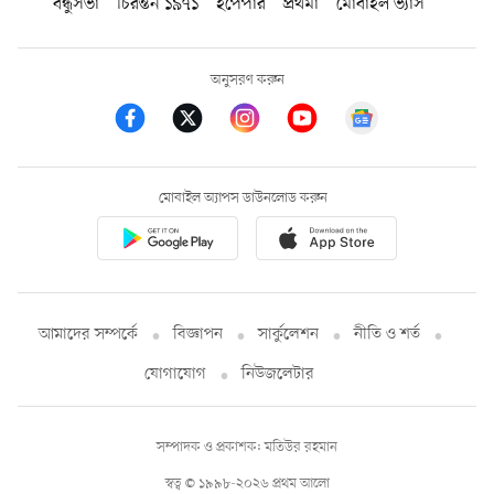
বন্ধুসভা
চিরন্তন ১৯৭১
ইপেপার
প্রথমা
মোবাইল ভ্যাস
অনুসরণ করুন
মোবাইল অ্যাপস ডাউনলোড করুন
আমাদের সম্পর্কে
বিজ্ঞাপন
সার্কুলেশন
নীতি ও শর্ত
যোগাযোগ
নিউজলেটার
সম্পাদক ও প্রকাশক: মতিউর রহমান
স্বত্ব © ১৯৯৮-২০২৬ প্রথম আলো