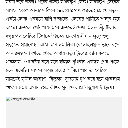
মনটা ভরে উঠল। পরের গন্তব্য মাধবকুণ্ড লেক। মাধবকুণ্ড লেকের
সামনে থেকে আনারস কিনে ভেতরে প্রবেশ করতেই চোখে পড়ল
একটা লোক একমনে বাঁশি বাজাচ্ছে। লেকের পানিতে শালুক ফুটে
আছে। এগুলো পেরিয়ে সামনে এগুতেই দেখা মিলল উঁচু টিলার।
বন্ধুর পথ পেরিয়ে টিলাতে উঠতেই চোখের সীমানাজুড়ে শুধু
সবুজের সমারোহ। আমি আর তমালিকা কোলাহলমুক্ত স্থানে বসে
আনারসগুলো খেতে খেতে আবার নতুন ট্যুরের প্ল্যান করতে
থাকলাম। ওখানটায় বসে মনে হচ্ছিল পৃথিবীর একদম শেষ প্রান্তে
চলে এসেছি। সামনে সবুজ চায়ের গালিচা আর তা পেরিয়ে
সামনেই সুনীল আকাশ। কিছুক্ষণ দুজনেই চুপ করে বসে থাকলাম।
ফেরার সময় আবার সেই বাঁশির সুর ‍শুনলাম কিছুক্ষণ দাঁড়িয়ে।