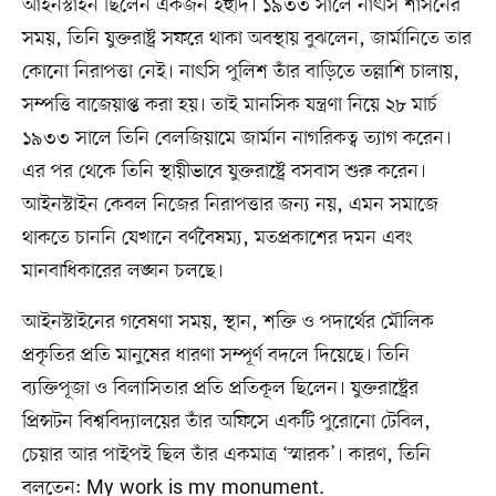
আইনস্টাইন ছিলেন একজন ইহুদি। ১৯৩৩ সালে নাৎসি শাসনের
সময়, তিনি যুক্তরাষ্ট্র সফরে থাকা অবস্থায় বুঝলেন, জার্মানিতে তার
কোনো নিরাপত্তা নেই। নাৎসি পুলিশ তাঁর বাড়িতে তল্লাশি চালায়,
সম্পত্তি বাজেয়াপ্ত করা হয়। তাই মানসিক যন্ত্রণা নিয়ে ২৮ মার্চ
১৯৩৩ সালে তিনি বেলজিয়ামে জার্মান নাগরিকত্ব ত্যাগ করেন।
এর পর থেকে তিনি স্থায়ীভাবে যুক্তরাষ্ট্রে বসবাস শুরু করেন।
আইনস্টাইন কেবল নিজের নিরাপত্তার জন্য নয়, এমন সমাজে
থাকতে চাননি যেখানে বর্ণবৈষম্য, মতপ্রকাশের দমন এবং
মানবাধিকারের লঙ্ঘন চলছে।
আইনস্টাইনের গবেষণা সময়, স্থান, শক্তি ও পদার্থের মৌলিক
প্রকৃতির প্রতি মানুষের ধারণা সম্পূর্ণ বদলে দিয়েছে। তিনি
ব্যক্তিপূজা ও বিলাসিতার প্রতি প্রতিকূল ছিলেন। যুক্তরাষ্ট্রের
প্রিন্সটন বিশ্ববিদ্যালয়ের তাঁর অফিসে একটি পুরোনো টেবিল,
চেয়ার আর পাইপই ছিল তাঁর একমাত্র ‘স্মারক’। কারণ, তিনি
বলতেন: My work is my monument.