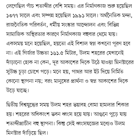
লেগেছিল পাঁচ শতাব্দীর বেশি সময়। এর নির্মাণকাজ শুরু হয়েছিল
১৩৭৭ সালে এবং সম্পন্ন হয়েছিল ১৯৯১ সালে। অর্থনৈতিক মন্দা,
রাজনৈতিক পরিবর্তন, ধর্মীয় সংস্কার আন্দোলন এবং বিভিন্ন
সামাজিক অস্থিরতার কারণে নির্মাণকাজ বহুবার থেমে যায়।
একসময় মনে হয়েছিল, হয়তো এই বিশাল স্বপ্ন কখনো পূরণ হবে
না। এই গির্জার উচ্চতা ১৬১.৫ মিটার, উলম শহরের যেখানেই
দাঁড়ানো হোক না কেন, দূর আকাশের দিকে উঠে যাওয়া মিনস্টারের
সুউচ্চ চূড়া চোখে পড়ে। মনে হয়, পাথর আর ইট দিয়ে নির্মিত
কোনো স্থাপনা নয়; বরং মানুষের প্রার্থনা ও স্বপ্ন আকাশের দিকে
উড়ে যাচ্ছে।
দ্বিতীয় বিশ্বযুদ্ধের সময় উলম শহর ভয়াবহ বোমা হামলার শিকার
হয়। শহরের অধিকাংশ ভবন ধ্বংস হয়ে যায়। আগুনে পুড়ে যায়
শতাব্দীপ্রাচীন বহু স্থাপনা। কিন্তু সেই ধ্বংসযজ্ঞের মধ্যেও উলম
মিনস্টার দাঁড়িয়ে ছিল।