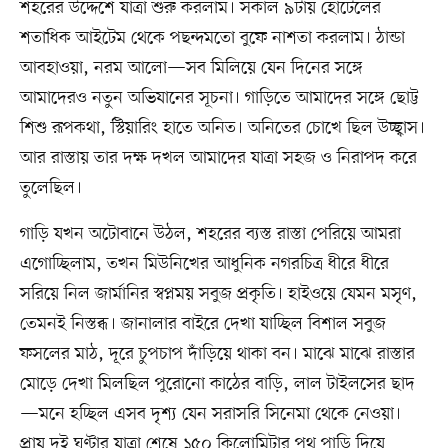
শহরের উদ্দেশে যাত্রা শুরু করলাম। সকাল ৯টায় হোটেলের
শতাধিক আইটেম থেকে পছন্দমতো বুফে নাশতা করলাম। ঠান্ডা
আবহাওয়া, নরম আলো—সব মিলিয়ে যেন দিনের সঙ্গে
আমাদেরও নতুন অভিযানের সূচনা। গাড়িতে আমাদের সঙ্গে ছোট্ট
শিশু রূপকথা, স্টিয়ারিং হাতে অনিত। অনিতের চোখে ছিল উচ্ছ্বাস।
আর রাস্তায় তার দক্ষ দখল আমাদের যাত্রা সহজ ও নিরাপদ করে
তুলেছিল।
গাড়ি যখন অটোবানে উঠল, শহরের ব্যস্ত রাস্তা পেরিয়ে আমরা
এগোচ্ছিলাম, তখন মিউনিখের আধুনিক নগরচিত্র ধীরে ধীরে
সরিয়ে নিল জার্মানির স্বপ্নময় সবুজ প্রকৃতি। হাইওয়ে যেমন মসৃণ,
তেমনই নিস্তব্ধ। জানালার বাইরে দেখা যাচ্ছিল বিশাল সবুজ
ফসলের মাঠ, দূরে চুপচাপ দাঁড়িয়ে থাকা বন। মাঝে মাঝে রাস্তার
মোড়ে দেখা মিলছিল পুরোনো কাঠের বাড়ি, লাল টাইলসের ছাদ
—মনে হচ্ছিল এসব দৃশ্য যেন সরাসরি সিনেমা থেকে নেওয়া।
প্রায় দুই ঘণ্টার যাত্রা শেষে ১৫০ কিলোমিটার পথ পাড়ি দিয়ে