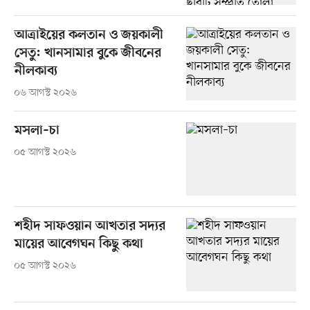
আত্রাইয়ের কলতান ও জয়কালী
সেতু: খানসামার বুকে জীবনের
নীলকাব্য
০৬ আগস্ট ২০২৬
মসলা–চা
০৫ আগস্ট ২০২৬
শহীদ সাফওয়ান আখতার সদ্যর
মায়ের আবেগঘন কিছু কথা
০৫ আগস্ট ২০২৬