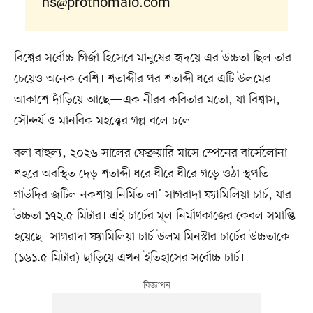
ns@prothomalo.com
বিশ্বের সর্বোচ্চ গির্জা হিসেবে মানুষের হৃদয়ে এর উচ্চতা ছিল তার
চেয়েও অনেক বেশি। শতাব্দীর পর শতাব্দী ধরে এটি উলমের
আকাশে দাঁড়িয়ে আছে—এক নীরব কবিতার মতো, যা বিশ্বাস,
সৌন্দর্য ও মানবিক মহত্ত্বের গল্প বলে চলে।
বলা বাহুল্য, ২০২৬ সালের ফেব্রুয়ারি মাসে স্পেনের বার্সেলোনা
শহরে অবস্থিত দেড় শতাব্দী ধরে ধীরে ধীরে গড়ে ওঠা স্থপতি
গাউদির জটিল নকশায় নির্মিত লা’ সাগরাদা ফ্যামিলিয়া চার্চ, যার
উচ্চতা ১৭২.৫ মিটার। এই চার্চের মূল নির্মাণকাজের কেবল সমাপ্তি
হয়েছে। সাগরাদা ফ্যামিলিয়া চার্চ উলম মিনস্টার চার্চের উচ্চতাকে
(১৬১.৫ মিটার) ছাড়িয়ে এখন ইতিহাসের সর্বোচ্চ চার্চ।