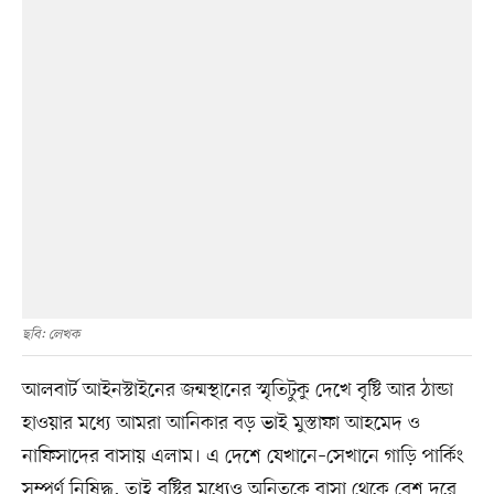
ছবি: লেখক
আলবার্ট আইনস্টাইনের জন্মস্থানের স্মৃতিটুকু দেখে বৃষ্টি আর ঠান্ডা
হাওয়ার মধ্যে আমরা আনিকার বড় ভাই মুস্তাফা আহমেদ ও
নাফিসাদের বাসায় এলাম। এ দেশে যেখানে–সেখানে গাড়ি পার্কিং
সম্পূর্ণ নিষিদ্ধ, তাই বৃষ্টির মধ্যেও অনিতকে বাসা থেকে বেশ দূরে