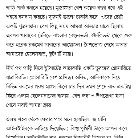
গাড়ি পার্ক করতে হয়েছে। মুস্তাফারা বেশ কয়েক বছর ধরে এই
শহরে বসবাস করছে। দুজনই ভালো চাকরি করে। ওদের ছোট্ট
একটি পুত্রসন্তান। বেশ কিছু সময় আমরা আড্ডার মাঝে ছিলাম।
এরপর খাবারের টেবিলে বাংলার বেগুনভর্তা, শুঁটকিভর্তা থেকে শুরু
করে হরেক রকমের খাবারের আয়োজন। নৈশভোজ শেষে আবার
আমাদের হেলেনবাড, স্টুটগার্ট যাত্রা।
দীর্ঘ পথ পাড়ি দিয়ে স্টুটগার্টের কাছাকাছি একটি তুরস্কের গ্রোসারিতে
যাত্রাবিরতি। গ্রোসারিটি বেশ প্রসিদ্ধ। অনিত, আনিকাকে নিয়ে
বিভিন্ন রকমের গরুর মাংস কিনে চার দিন ভ্রমণ শেষে রাত একটায়
ফিরে এলাম হেলেনবাডের বাসায়। বেশ লম্বা ও উপভোগ্য যাত্রা
শেষে সবাই আমরা ক্লান্ত।
উলম শহর থেকে ফেরার পথে মনে হয়েছিল, জার্মানি
আইনস্টাইনকে তাড়িয়ে দিয়েছিল; কিন্তু পৃথিবী তাঁকে আপন করে
নিয়েছিল। আইনস্টাইন শুধু একজন বিজ্ঞানীই ছিলেন না, তিনি