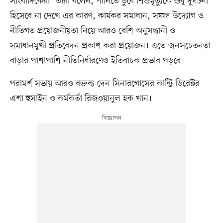
সাংবাদিকেরা। তাঁরা বলেন, পানিতে ডুবে শিশুমৃত্যুকে শুধু দুর্ঘটনা
হিসেবে না দেখে এর কারণ, কার্যকর সমাধান, সফল উদ্যোগ ও
নীতিগত প্রয়োজনীয়তা নিয়ে আরও বেশি অনুসন্ধানী ও
সমাধানমুখী প্রতিবেদন প্রকাশ করা প্রয়োজন। এতে জনসচেতনতা
বাড়ার পাশাপাশি নীতিনির্ধারণেও ইতিবাচক প্রভাব পড়বে।
পরামর্শ সভায় আরও বক্তব্য দেন সিনারগোসের কান্ট্রি ডিরেক্টর
এশা হুসাইন ও কর্মকর্তা রিজওয়ানুল হক খান।