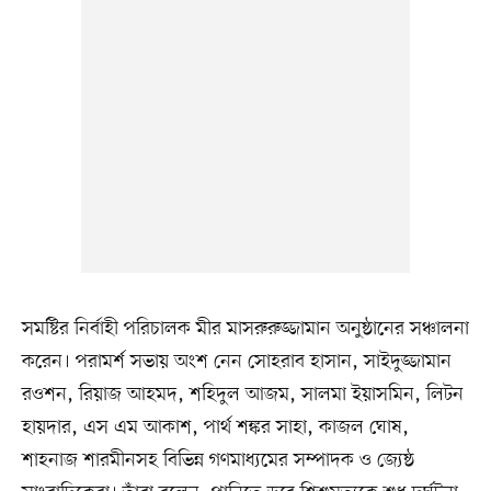
সমষ্টির নির্বাহী পরিচালক মীর মাসরুরুজ্জামান অনুষ্ঠানের সঞ্চালনা
করেন। পরামর্শ সভায় অংশ নেন সোহরাব হাসান, সাইদুজ্জামান
রওশন, রিয়াজ আহমদ, শহিদুল আজম, সালমা ইয়াসমিন, লিটন
হায়দার, এস এম আকাশ, পার্থ শঙ্কর সাহা, কাজল ঘোষ,
শাহনাজ শারমীনসহ বিভিন্ন গণমাধ্যমের সম্পাদক ও জ্যেষ্ঠ