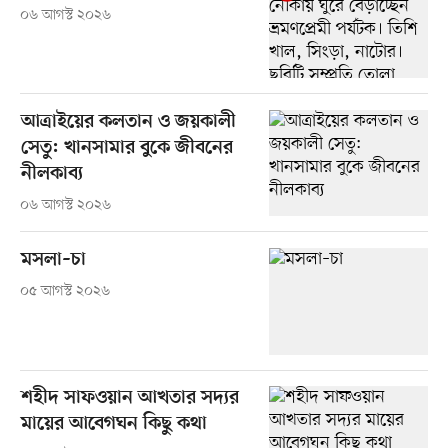
০৬ আগস্ট ২০২৬
আত্রাইয়ের কলতান ও জয়কালী
সেতু: খানসামার বুকে জীবনের
নীলকাব্য
০৬ আগস্ট ২০২৬
মসলা–চা
০৫ আগস্ট ২০২৬
শহীদ সাফওয়ান আখতার সদ্যর
মায়ের আবেগঘন কিছু কথা