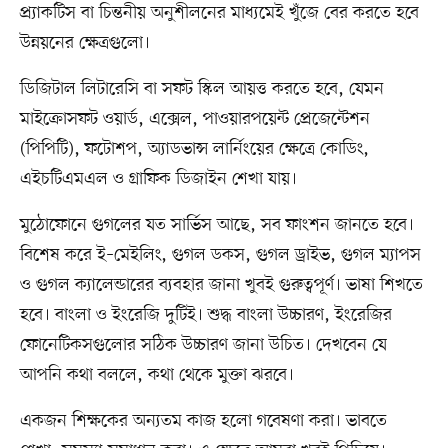
প্র্যাকটিস বা চিন্তনীয় অনুশীলনের মাধ্যমেই খুঁজে বের করতে হবে
উন্নয়নের ক্ষেত্রগুলো।
ডিজিটাল লিটারেসি বা সফট স্কিল আয়ত্ত করতে হবে, যেমন
মাইক্রোসফট ওয়ার্ড, এক্সেল, পাওয়ারপয়েন্ট প্রেজেন্টেশন
(পিপিটি), ফটোশপ, অ্যাডভান্স লার্নিংয়ের ক্ষেত্রে কোডিং,
এইচটিএমএল ও গ্রাফিক ডিজাইন শেখা যায়।
মুঠোফোনে গুগলের যত সার্ভিস আছে, সব ফাংশন জানতে হবে।
বিশেষ করে ই–মেইলিং, গুগল ডকস, গুগল ড্রাইভ, গুগল ম্যাপস
ও গুগল ক্যালেন্ডারের ব্যবহার জানা খুবই গুরুত্বপূর্ণ। ভাষা শিখতে
হবে। বাংলা ও ইংরেজি দুটিই। শুদ্ধ বাংলা উচ্চারণ, ইংরেজির
ফোনেটিকসগুলোর সঠিক উচ্চারণ জানা উচিত। দেখবেন যে
আপনি কথা বললে, কথা থেকে মুক্তা ঝরবে।
একজন শিক্ষকের অন্যতম কাজ হলো গবেষণা করা। ভাবতে