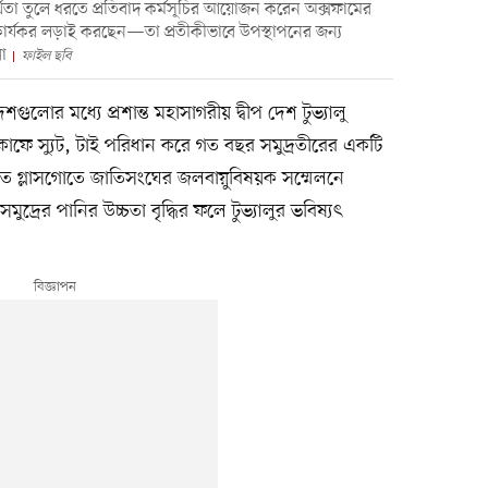
র্থতা তুলে ধরতে প্রতিবাদ কর্মসূচির আয়োজন করেন অক্সফামের
 অকার্যকর লড়াই করছেন—তা প্রতীকীভাবে উপস্থাপনের জন্য
া
ফাইল ছবি
শগুলোর মধ্যে প্রশান্ত মহাসাগরীয় দ্বীপ দেশ টুভ্যালু
ন কোফে স্যুট, টাই পরিধান করে গত বছর সমুদ্রতীরের একটি
মূলত গ্লাসগোতে জাতিসংঘের জলবায়ুবিষয়ক সম্মেলনে
্রের পানির উচ্চতা বৃদ্ধির ফলে টুভ্যালুর ভবিষ্যৎ