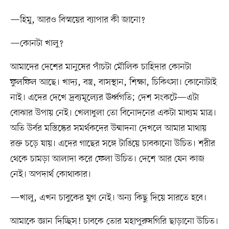
—হিমু, আরও বিস্ময়ের ব্যাপার কী জানো?
—কোনটা খালু?
আমাদের দেশের মানুষের পাঁচটা মৌলিক চাহিদার কোনটা
ফুলফিল আছে। খাদ্য, বস্ত্র, বাসস্থান, শিক্ষা, চিকিৎসা। কোনোটাই
নাই। এদের দেখে দ্রব্যমূল্যের ঊর্ধ্বগতি; দেশ সংকটে—এটা
বোঝার উপায় নেই। খেলাধুলা তো বিনোদনের একটা মাধ্যম মাত্র।
অতি উর্বর মস্তিষ্কের সমর্থকদের উন্মাদনা দেখলে আমার মাথায়
রক্ত চড়ে যায়। এদের গাছের সঙ্গে টাঙিয়ে চাবকানো উচিত। শরীর
থেকে চামড়া আলাদা করে ফেলা উচিত। দেশে আর যেন কাজ
নেই। অপদার্থ কোথাকার।
—খালু, এখন চাবুকের যুগ নেই। অন্য কিছু দিয়ে সারতে হবে।
আমাকে জ্ঞান দিচ্ছিস! চাবকে তোর মহাপুরুষগিরি ছাড়ানো উচিত।