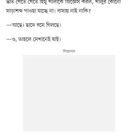
ভাত খেতে খেতে হিমু খালাকে জিজ্ঞেস করল, খালুর কোনো
সাড়াশব্দ পাওয়া যাচ্ছে না। বাসায় নাই নাকি?
—আছে। ছাদে বসে গিলছে।
—ও, তাহলে সেখানেই যাই।