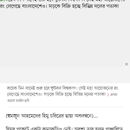
কয়েক দিন বাদেই শুরু হবে ফুটবল বিশ্বকাপ। সেই মহা আয়োজনের রং
লেগেছে বাংলাদেশেও। সড়কে বিক্রি হচ্ছে বিভিন্ন দলের পতাকা
প্রথম
আলো ফাইল ছবি
(হুমায়ূন আহমেদের হিমু চরিত্রের ছায়া অবলম্বনে)...
হিমুর পকেটে একটা কানাকড়িও নেই। অবশ্য তার হলুদ পাঞ্জাবিতে