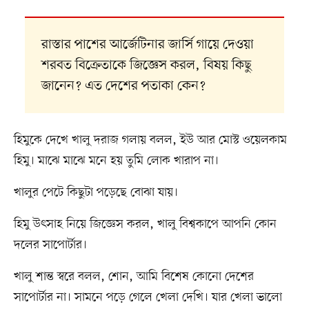
রাস্তার পাশের আর্জেটিনার জার্সি গায়ে দেওয়া
শরবত বিক্রেতাকে জিজ্ঞেস করল, বিষয় কিছু
জানেন? এত দেশের পতাকা কেন?
হিমুকে দেখে খালু দরাজ গলায় বলল, ইউ আর মোস্ট ওয়েলকাম
হিমু। মাঝে মাঝে মনে হয় তুমি লোক খারাপ না।
খালুর পেটে কিছুটা পড়েছে বোঝা যায়।
হিমু উৎসাহ নিয়ে জিজ্ঞেস করল, খালু বিশ্বকাপে আপনি কোন
দলের সাপোর্টার।
খালু শান্ত স্বরে বলল, শোন, আমি বিশেষ কোনো দেশের
সাপোর্টার না। সামনে পড়ে গেলে খেলা দেখি। যার খেলা ভালো