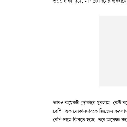
৩০০ টাকা দিয়ে, মাত্র ১৪ দিনের ব্যবধা
আরও কয়েকটা দোকানে ঘুরলাম। কেউ বলে
বেশি। এক দোকানদারকে জিজ্ঞেস করলাম
বেশি দামে কিনতে হচ্ছে। তবে অপেক্ষা