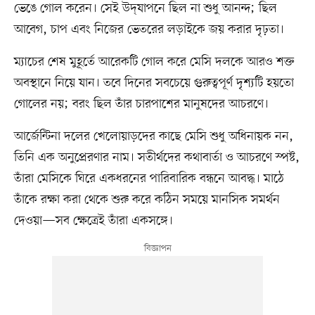
ভেঙে গোল করেন। সেই উদ্‌যাপনে ছিল না শুধু আনন্দ; ছিল
আবেগ, চাপ এবং নিজের ভেতরের লড়াইকে জয় করার দৃঢ়তা।
ম্যাচের শেষ মুহূর্তে আরেকটি গোল করে মেসি দলকে আরও শক্ত
অবস্থানে নিয়ে যান। তবে দিনের সবচেয়ে গুরুত্বপূর্ণ দৃশ্যটি হয়তো
গোলের নয়; বরং ছিল তাঁর চারপাশের মানুষদের আচরণে।
আর্জেন্টিনা দলের খেলোয়াড়দের কাছে মেসি শুধু অধিনায়ক নন,
তিনি এক অনুপ্রেরণার নাম। সতীর্থদের কথাবার্তা ও আচরণে স্পষ্ট,
তাঁরা মেসিকে ঘিরে একধরনের পারিবারিক বন্ধনে আবদ্ধ। মাঠে
তাঁকে রক্ষা করা থেকে শুরু করে কঠিন সময়ে মানসিক সমর্থন
দেওয়া—সব ক্ষেত্রেই তাঁরা একসঙ্গে।