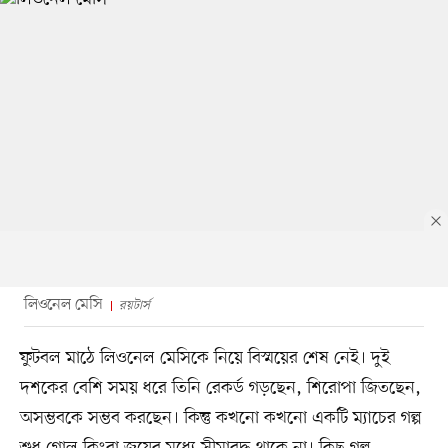
লিওনেল মেসি
রয়টার্স
ফুটবল মাঠে লিওনেল মেসিকে নিয়ে বিস্ময়ের শেষ নেই। দুই
দশকের বেশি সময় ধরে তিনি রেকর্ড গড়ছেন, শিরোপা জিতছেন,
অসম্ভবকে সম্ভব করছেন। কিন্তু কখনো কখনো একটি ম্যাচের গল্প
শুধু গোল কিংবা জয়ের মধ্যে সীমাবদ্ধ থাকে না। কিছু গল্প