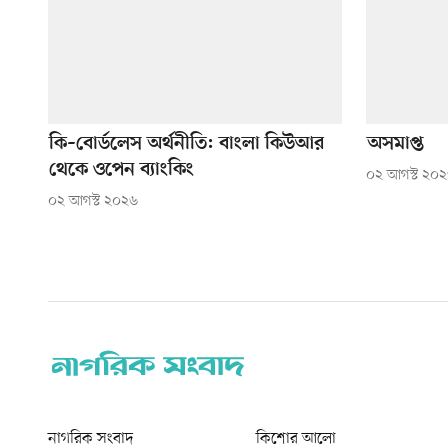
কি–বোর্ডলেস অর্থনীতি: বাংলা কিউআর
অসমাপ্ত
থেকে ওপেন ব্যাংকিং
০২ আগস্ট ২০
০২ আগস্ট ২০২৬
নাগরিক সংবাদ
কিশোর আলো