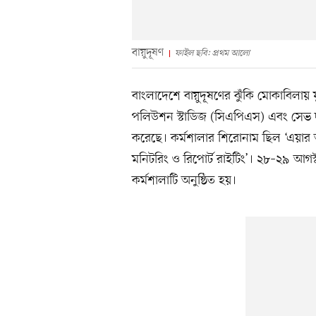
বায়ুদূষণ
ফাইল ছবি: প্রথম আলো
বাংলাদেশে বায়ুদূষণের ঝুঁকি মোকাবিলায় য
পলিউশন স্টাডিজ (সিএপিএস) এবং সেভ দ
করেছে। কর্মশালার শিরোনাম ছিল ‘এয়ার অ্
মনিটরিং ও রিপোর্ট রাইটিং’। ২৮–২৯ আগস্ট
কর্মশালাটি অনুষ্ঠিত হয়।