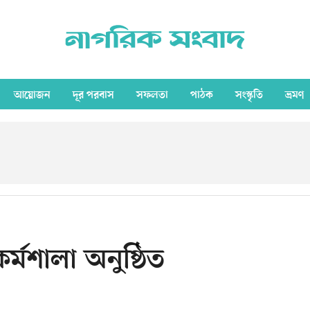
আয়োজন
দূর পরবাস
সফলতা
পাঠক
সংস্কৃতি
ভ্রমণ
র্মশালা অনুষ্ঠিত