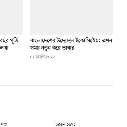
ছর পূর্তি
বাংলাদেশের উদ্যোক্তা ইকোসিস্টেম: এখন
 লেখা
সময় নতুন করে ভাবার
০১ আগস্ট ২০২৬
ধুসভা
চিরন্তন ১৯৭১