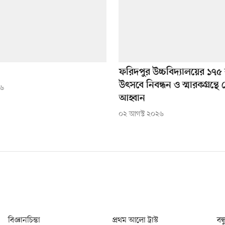
ফরিদপুর উচ্চবিদ্যালয়ের ১৭৫ ব
উৎসবে নিবন্ধন ও স্মারকগ্রন্থে
২৬
আহ্বান
০২ আগস্ট ২০২৬
বিজ্ঞানচিন্তা
প্রথম আলো ট্রাস্ট
বন্