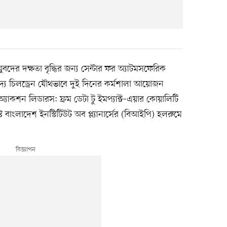
ুবদের দক্ষতা বৃদ্ধির জন্য সেন্টার ফর অ্যাটমসফেরিক
্য চিলড্রেন যৌথভাবে দুই দিনের কর্মশালা আয়োজন
যাকশন লিডারস: ফ্রম ডেটা টু ইমপ্যাক্ট–এয়ার কোয়ালিটি
 বাংলাদেশ ইনস্টিটিউট অব প্ল্যানার্সের (বিআইপি) হলরুমে