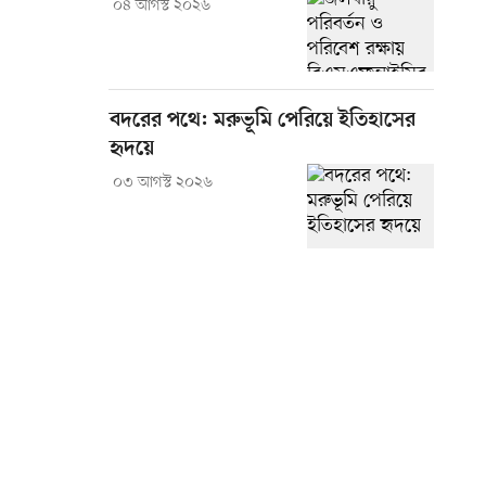
০৪ আগস্ট ২০২৬
বদরের পথে: মরুভূমি পেরিয়ে ইতিহাসের
হৃদয়ে
০৩ আগস্ট ২০২৬