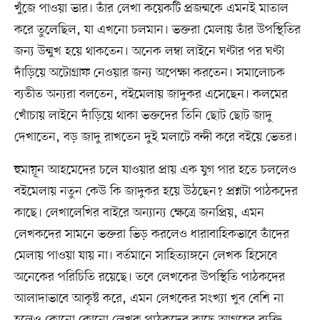
খুঁজে পাওয়া ভার। তাঁর লেখা কয়েকটি প্রজন্মকে এমনই মাতাল
করে তুলেছিল, যা এখনো চলমান। ভক্তরা মেলায় তাঁর উপস্থিতির
জন্য উন্মুখ হয়ে থাকতেন। অনেক লম্বা লাইনে ঘণ্টার পর ঘণ্টা
দাঁড়িয়ে অটোগ্রাফ নেওয়ার জন্য অপেক্ষা করতেন। সমালোচক
ব্যতীত অন্যরা বলতেন, বইমেলায় জাদুকর এসেছেন। কলমের
খোঁচায় লাইনে দাঁড়িয়ে থাকা ভক্তদের তিনি ছোট ছোট জাদু
দেখাতেন, বড় জাদু রাখতেন দুই মলাটে বন্দী করে বইয়ে ভেতর।
হুমায়ূন আহমেদের চলে যাওয়ার প্রায় এক যুগ পার হতে চললেও
বইমেলায় নতুন কেউ কি জাদুকর হয়ে উঠছেন? প্রশ্নটা পাঠকদের
কাছে। লেখালেখির বাইরে অন্যান্য ক্ষেত্রে জনপ্রিয়, এমন
লেখকদের সামনে ভক্তরা ভিড় করলেও ধারাবাহিকভাবে তাঁদের
মেলায় পাওয়া যায় না। বর্তমানে সাহিত্যাঙ্গনে লেখক হিসেবে
অনেকের পরিচিতি রয়েছে। তবে লেখকের উপস্থিতি পাঠকদের
আলাদাভাবে আকৃষ্ট করে, এমন লেখকের সংখ্যা খুব বেশি না
হলেও কোনো কোনো লেখক পাঠকদের কাছে আগ্রহের ব্যক্তি