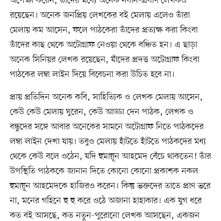
অপেক্ষা করেন, তাঁদের মধ্যে অনেক নবীন-প্রবীণ লেখকও
রয়েছেন। অনেক জনপ্রিয় লেখকের বই মেলায় এলেও তাঁরা
মেলায় কম আসেন, ফলে পাঠকেরা তাঁদের প্রত্যক্ষ করা কিংবা
তাঁদের কাছ থেকে অটোগ্রাফ নেওয়া থেকে বঞ্চিত হন। এ ছাড়া
অনেক সিনিয়র লেখক রয়েছেন, যাঁদের প্রদত্ত অটোগ্রাফ কিংবা
পাঠকের লম্বা লাইন দিয়ে বিবেচনা করা উচিত হবে না।
প্রায় প্রতিদিন অনেক কবি, সাহিত্যিক ও লেখক মেলায় আসেন,
কেউ কেউ মেলায় ঘুরেন, কেউ আড্ডা দেন পাঠক, লেখক ও
বন্ধুদের সঙ্গে আবার অনেকের সামনে অটোগ্রাফ নিতে পাঠকদের
লম্বা লাইন দেখা যায়। তবুও মেলায় হাঁটতে হাঁটতে পাঠকদের মধ্য
থেকে কেউ বলে ওঠেন, যদি হুমায়ূন আহমেদ বেঁচে থাকতেন! তাঁর
উপস্থিতি পাঠককে জানান দিতে কোনো কোনো প্রকাশক নকল
হুমায়ূন আহমেদকে হাজিরও করেন। কিন্তু ভক্তদের তাতে প্রাণ ভরে
না, মনের গহিনে হু হু করে ওঠে অজানা হাহাকার। এক যুগ ধরে
কত বই আসছে, কত নতুন-পুরোনো লেখক আসছেন, একজন