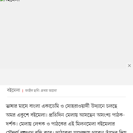
বইমেলা
ফাইল ছবি: প্রথম আলো
ভাষার মাসে বাংলা একাডেমি ও সোহরাওয়ার্দী উদ্যানে চলছে
অমর একুশে বইমেলা। প্রতিদিন মেলায় আসছেন অসংখ্য পাঠক-
দর্শক। মেলায় লেখক ও পাঠকের এই মিলনমেলা বইমেলার
সৌন্দর্য বহুগুণে বৃদ্ধি করে। পাঠকেরা অপেক্ষায় থাকেন তাঁদের প্রিয়