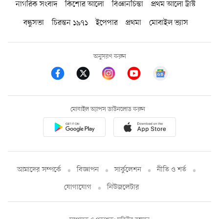
নাগরিক সংবাদ
কিশোর আলো
বিজ্ঞানচিন্তা
প্রথম আলো ট্রাস্ট
বন্ধুসভা
চিরন্তন ১৯৭১
ইপেপার
প্রথমা
মোবাইল ভ্যাস
অনুসরণ করুন
মোবাইল অ্যাপস ডাউনলোড করুন
আমাদের সম্পর্কে
বিজ্ঞাপন
সার্কুলেশন
নীতি ও শর্ত
যোগাযোগ
নিউজলেটার