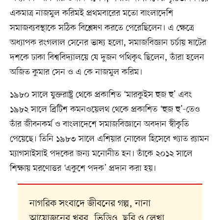
একমাত্র নাজমুল করিমই প্রথমবারের মতো বাংলাদেশি
সমাজব্যবস্থাকে সঠিক বিশ্লেষণ করতে পেরেছিলেন। এ ক্ষেত্রে
অধ্যাপক রংগলাল সেনের ভাষ্য হলো, সমাজবিজ্ঞান চর্চায় ষাটের
দশকে ঢাকা বিশ্ববিদ্যালয়ে যে দুজন পথিকৃৎ ছিলেন, তাঁরা হলেন
অজিত কুমার সেন ও এ কে নাজমুল করিম।
১৯৮০ সালে যুক্তরাষ্ট্র থেকে প্রকাশিত ‘মারকুইস হুজ হু’ এবং
১৯৮২ সালে ব্রিটিশ কমনওয়েলথ থেকে প্রকাশিত ‘হুজ হু’-তেও
তাঁর জীবনকর্ম ও বাংলাদেশে সমাজবিজ্ঞানে অবদান স্বীকৃতি
পেয়েছে। তিনি ১৯৮৩ সালে এশিয়ার নোবেল হিসেবে খ্যাত র‌্যামন
ম্যাগসাইসাই পদকের জন্য মনোনীত হন। তাঁকে ২০১২ সালে
শিক্ষায় মরণোত্তর ‘একুশে পদক’ প্রদান করা হয়।
নাগরিক সংবাদে জীবনের গল্প, নানা
আয়োজনের খবর, ভিডিও, ছবি ও লেখা