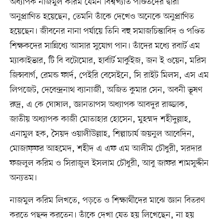
অধ্যাপক নাজমুল করিম যেমন বিশ্বখ্যাত পণ্ডিতদের দ্বারা
অনুপ্রাণিত হয়েছেন, তেমনি তাঁকে দেখেও অনেকে অনুপ্রাণিত
হয়েছেন। জীবনের নানা পর্যায়ে তিনি বহু সমাজচিন্তাবিদ ও পণ্ডিত
শিক্ষকদের সান্নিধ্যে আসার সুযোগ পান। তাঁদের মধ্যে রবার্ট এম
ম্যাকাইভার, টি বি বটোমোর, হার্বার্ট মার্কুইজ, জন ই ওয়েন, মরিস
জিন্সবার্গ, রেমন্ড ফার্দ, পেইরি বেসেইনে, সি রাইট মিলস, এস এম
লিপজেট, দেবেন্দ্রনাথ ব্যানার্জী, অজিত কুমার সেন, অবনী ভূষণ
রুদ্র, এ কে ঘোষাল, জ্ঞানতাপস অধ্যাপক আবদুর রাজ্জাক,
জাতীয় অধ্যাপক কাজী মোতাহার হোসেন, মুহম্মদ শহীদুল্লাহ,
এনামুল হক, সৈয়দ ওয়ালীউল্লাহ, শিল্পাচার্য জয়নুল আবেদিন,
মোজাফ্ফর আহমেদ, শহীদ এ এফ এম আলীম চৌধুরী, সরদার
ফজলুল করিম ও সিরাজুল ইসলাম চৌধুরী, আবু জাফর শামসুদ্দীন
অন্যতম।
নাজমুল করিম লিখতে, পড়তে ও শিক্ষার্থীদের মাঝে জ্ঞান বিতরণ
করতে পছন্দ করতেন। তাঁকে দেখা যেত হয় লিখেছেন, না হয়