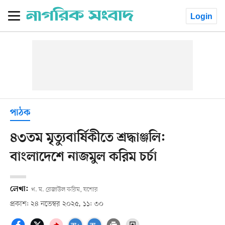
Login
পাঠক
৪৩তম মৃত্যুবার্ষিকীতে শ্রদ্ধাঞ্জলি:
বাংলাদেশে নাজমুল করিম চর্চা
লেখা:
খ. ম. রেজাউল করিম, যশোর
প্রকাশ: ২৪ নভেম্বর ২০২৫, ১১: ৩০