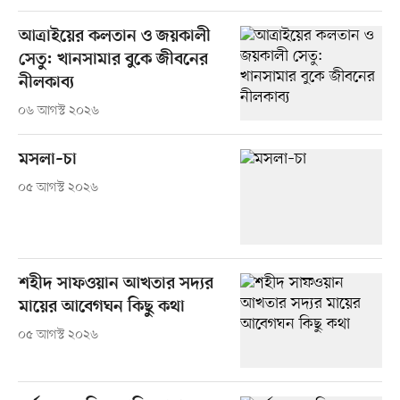
আত্রাইয়ের কলতান ও জয়কালী
সেতু: খানসামার বুকে জীবনের
নীলকাব্য
০৬ আগস্ট ২০২৬
মসলা–চা
০৫ আগস্ট ২০২৬
শহীদ সাফওয়ান আখতার সদ্যর
মায়ের আবেগঘন কিছু কথা
০৫ আগস্ট ২০২৬