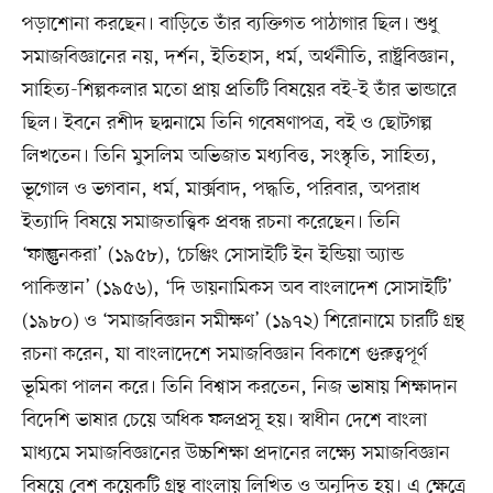
পড়াশোনা করছেন। বাড়িতে তাঁর ব্যক্তিগত পাঠাগার ছিল। শুধু
সমাজবিজ্ঞানের নয়, দর্শন, ইতিহাস, ধর্ম, অর্থনীতি, রাষ্ট্রবিজ্ঞান,
সাহিত্য-শিল্পকলার মতো প্রায় প্রতিটি বিষয়ের বই-ই তাঁর ভান্ডারে
ছিল। ইবনে রশীদ ছদ্মনামে তিনি গবেষণাপত্র, বই ও ছোটগল্প
লিখতেন। তিনি মুসলিম অভিজাত মধ্যবিত্ত, সংস্কৃতি, সাহিত্য,
ভূগোল ও ভগবান, ধর্ম, মার্ক্সবাদ, পদ্ধতি, পরিবার, অপরাধ
ইত্যাদি বিষয়ে সমাজতাত্ত্বিক প্রবন্ধ রচনা করেছেন। তিনি
‘ফাল্গুনকরা’ (১৯৫৮), ‘চেঞ্জিং সোসাইটি ইন ইন্ডিয়া অ্যান্ড
পাকিস্তান’ (১৯৫৬), ‘দি ডায়নামিকস অব বাংলাদেশ সোসাইটি’
(১৯৮০) ও ‘সমাজবিজ্ঞান সমীক্ষণ’ (১৯৭২) শিরোনামে চারটি গ্রন্থ
রচনা করেন, যা বাংলাদেশে সমাজবিজ্ঞান বিকাশে গুরুত্বপূর্ণ
ভূমিকা পালন করে। তিনি বিশ্বাস করতেন, নিজ ভাষায় শিক্ষাদান
বিদেশি ভাষার চেয়ে অধিক ফলপ্রসূ হয়। স্বাধীন দেশে বাংলা
মাধ্যমে সমাজবিজ্ঞানের উচ্চশিক্ষা প্রদানের লক্ষ্যে সমাজবিজ্ঞান
বিষয়ে বেশ কয়েকটি গ্রন্থ বাংলায় লিখিত ও অনূদিত হয়। এ ক্ষেত্রে