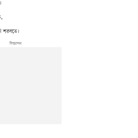
।
ে,
নি শরবতে।