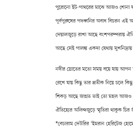
পুরোনো ইট-পাথরের মাঝে আজও শোনা য
পূর্বপুরুষের পদধ্বনির অবাধ বিচরন এই 
দেয়ালজুড়ে রাখা আছে বংশপরম্পরায় ঐত
আছে সেই পালঙ্ক একদা যেথায় সুখনিদ্রা
নদীর স্রোতের মতো সময় বয়ে যায় আপন 
রেখে যায় কিছু তার প্রতীক নিয়ে চলে কিছ
শিকড় আছে জাগ্রত তাই তো মহল আজও প্র
ঐতিহ্যের অলিন্দজুড়ে স্মৃতিরা থাকুক চির জ
*বেচারাম দেউরির ‘ইমরান হেরিটেজ হোম