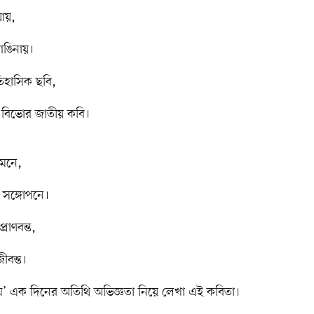
ায়,
আঙিনায়।
িহাসিক ছবি,
য় বিভোর জাতীয় কবি।
মনে,
ু সঙ্গোপনে।
াণবন্ত,
ীবন্ত।
ে’ এক দিনের অতিথি অভিজ্ঞতা নিয়ে লেখা এই কবিতা।