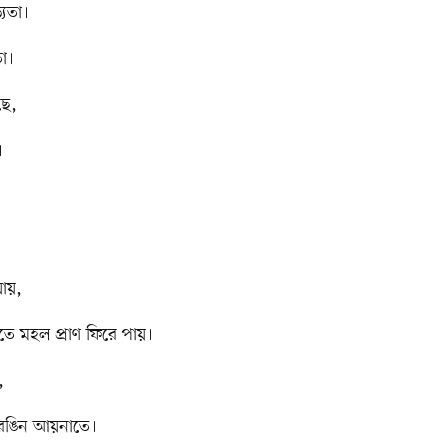
যতা।
া।
ছে,
।
যায়,
িতে মহল প্রাণ ফিরে পায়।
,
র রঙিন আয়নাতে।