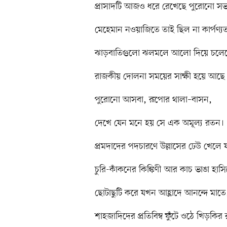
প্রাসাদটি আজও ধরে রেখেছে পুরোনো সভ্
মেহেমান নওয়াজিতে তাই ছিল না কার্পণ্যত
ঝাড়বাতিগুলো ঝলমলে আলো দিয়ে চলে
রাজকীয় দোলনা সময়ের সাক্ষী হয়ে আছে
পুরোনো আসবা, রূপোর থালা–বাসন,
দেখে যেন মনে হয় সে এক অমূল্য রতন।
প্রমদাদের পদচারণে উল্লাসের ঢেউ খেলে 
চুরি-কাঁকনের কিঙ্কিণী আর কাচ ভাঙা হাস
ছোটাছুটি করে যখন আহ্লাদে আনন্দে মাতে
শাহজাদিদের প্রতিবিম্ব ফুঁটে ওঠে খিড়কি