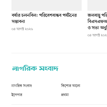
বর্ষার চলনবিল: পরিবেশবান্ধব পর্যটনের
জলবায়ু পর
সম্ভাবনা
বিএসএফআইস
ও সভা অনুষ
০৪ আগস্ট ২০২৬
০৪ আগস্ট ২০
নাগরিক সংবাদ
কিশোর আলো
ইপেপার
প্রথমা