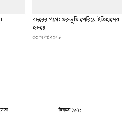
)
বদরের পথে: মরুভূমি পেরিয়ে ইতিহাসের
হৃদয়ে
০৩ আগস্ট ২০২৬
ধুসভা
চিরন্তন ১৯৭১