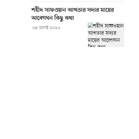
শহীদ সাফওয়ান আখতার সদ্যর মায়ের
আবেগঘন কিছু কথা
০৫ আগস্ট ২০২৬