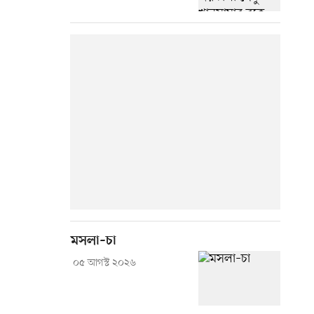
মসলা–চা
০৫ আগস্ট ২০২৬