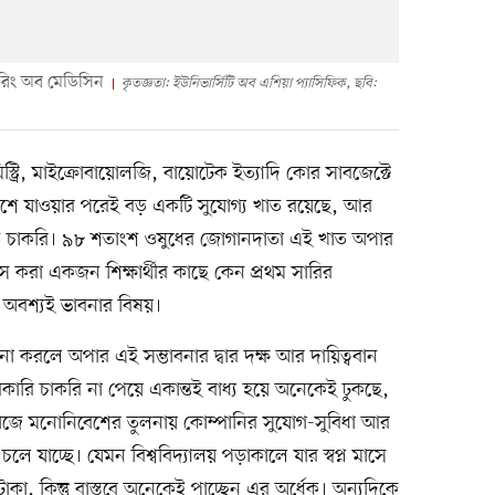
কচারিং অব মেডিসিন
কৃতজ্ঞতা: ইউনিভার্সিটি অব এশিয়া প্যাসিফিক, ছবি:
কেমিস্ট্রি, মাইক্রোবায়োলজি, বায়োটেক ইত্যাদি কোর সাবজেক্টে
দেশে যাওয়ার পরেই বড় একটি সুযোগ্য খাত রয়েছে, আর
িতে চাকরি। ৯৮ শতাংশ ওষুধের জোগানদাতা এই খাত অপার
য পাস করা একজন শিক্ষার্থীর কাছে কেন প্রথম সারির
া অবশ্যই ভাবনার বিষয়।
ি না করলে অপার এই সম্ভাবনার দ্বার দক্ষ আর দায়িত্ববান
কারি চাকরি না পেয়ে একান্তই বাধ্য হয়ে অনেকেই ঢুকছে,
কাজে মনোনিবেশের তুলনায় কোম্পানির সুযোগ-সুবিধা আর
লে যাচ্ছে। যেমন বিশ্ববিদ্যালয় পড়াকালে যার স্বপ্ন মাসে
া, কিন্তু বাস্তবে অনেকেই পাচ্ছেন এর অর্ধেক। অন্যদিকে