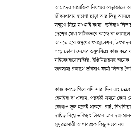
আমাদের সামাজিক নিয়মের বেড়াজালে অন
জীবনধারায় হতাশা ছাড়া আর কিছু আসবে না
সম্মুখে নিয়ে যাওয়াই কাম্য। ভবিষ্যৎ ল
দেশের মেধা সঠিকভাবে কাজে না লাগালে 
আনতে হবে ওষুধের ফরমুলেশন, উৎপাদন,
গড়ে তোলা দেশের ওষুধশিল্পে কাজ করে যাচ্
মাইক্রোবায়োলজিস্ট, ইঞ্জিনিয়ারসহ অনেক
ভারসাম্য রক্ষার্থে ভবিষ্যৎ ফার্মা লিডার
কাজ করতে গিয়ে যদি সারা দিন এই ভেবে
কেনইবা বা এলাম, পরবর্তী সময়ে কোন সেক্
কোথাও ভুল হতেই থাকবে। রাষ্ট্র, বিশ্ববি
দায়িত্ব নিয়ে ভবিষ্যৎ লিডার আর দক্ষ মান
সুদূরপ্রসারী আশাব্যঞ্জক কিছু সম্ভব নয়।