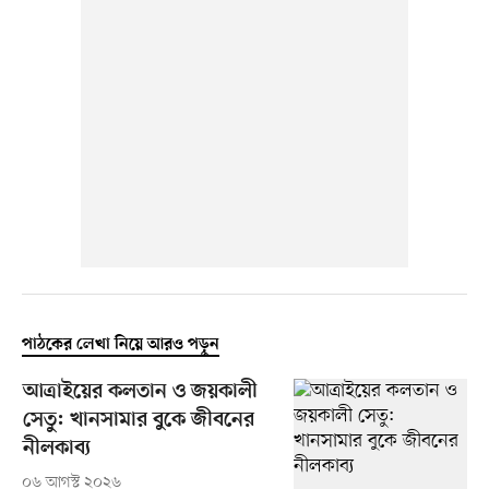
পাঠকের লেখা নিয়ে আরও পড়ুন
আত্রাইয়ের কলতান ও জয়কালী
সেতু: খানসামার বুকে জীবনের
নীলকাব্য
০৬ আগস্ট ২০২৬