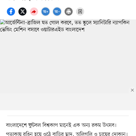
বাংলাদেশে ফুটবল বিশ্বকাপ মানেই এক অন্য রকম উৎসব।
পতাকায় রঙিন হয়ে ওঠে বাড়ির ছাদ, অলিগলি ও চায়ের দোকান।