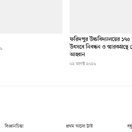
ফরিদপুর উচ্চবিদ্যালয়ের ১৭৫ ব
উৎসবে নিবন্ধন ও স্মারকগ্রন্থে
২৬
আহ্বান
০২ আগস্ট ২০২৬
বিজ্ঞানচিন্তা
প্রথম আলো ট্রাস্ট
বন্