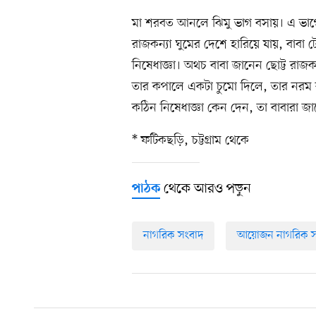
মা শরবত আনলে ঝিমু ভাগ বসায়। এ ভাগে 
রাজকন্যা ঘুমের দেশে হারিয়ে যায়, বাব
নিষেধাজ্ঞা। অথচ বাবা জানেন ছোট্ট রাজ
তার কপালে একটা চুমো দিলে, তার নরম
কঠিন নিষেধাজ্ঞা কেন দেন, তা বাবারা জ
* ফটিকছড়ি, চট্টগ্রাম থেকে
থেকে আরও পড়ুন
পাঠক
নাগরিক সংবাদ
আয়োজন নাগরিক স