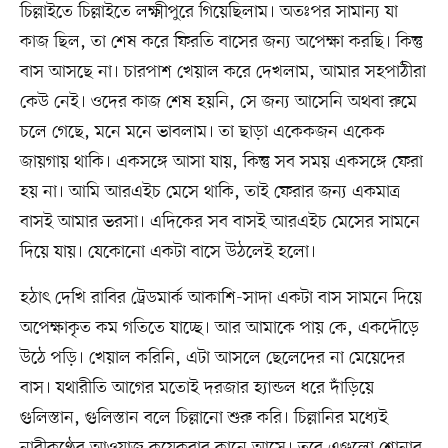
চিল্লাইতে চিল্লাইতে লক্ষ্মীপুরে গিয়েছিলাম। অতঃপর সামান্য যা
কাজ ছিল, তা শেষ করে ফিরতি বাসের জন্য অপেক্ষা করছি। কিন্তু
বাস আসছে না। চারপাশ খেয়াল করে দেখলাম, আমার সহপাঠীরা
কেউ নেই। ওদের কাজ শেষ হয়নি, সে জন্য আসেনি অথবা রুমে
চলে গেছে, মনে মনে ভাবলাম। তা ছাড়া একেকজন একেক
জায়গায় থাকি। একসঙ্গে আসা যায়, কিন্তু সব সময় একসঙ্গে ফেরা
হয় না। আমি আরএইচ মেসে থাকি, তাই ফেরার জন্য একমাত্র
বাসই আমার ভরসা। এদিকের সব বাসই আরএইচ মেসের সামনে
দিয়ে যায়। যেকোনো একটা বাসে উঠলেই হলো।
হঠাৎ দেখি রাবির ট্রেডমার্ক আকাশি-সাদা একটা বাস সামনে দিয়ে
অপেক্ষাকৃত কম গতিতে যাচ্ছে। আর আমাকে পায় কে, একদৌড়ে
উঠে পড়ি। খেয়াল করিনি, এটা আসলে ছেলেদের না মেয়েদের
বাস। যথারীতি আগের মতোই দরজার হ্যান্ডল ধরে দাঁড়িয়ে
গুলিস্তান, গুলিস্তান বলে চিল্লানো শুরু করি। চিল্লানির মধ্যেই
নারীকণ্ঠের আওয়াজ কয়েকবার কানে আসে। তবে এগুলো শোনার