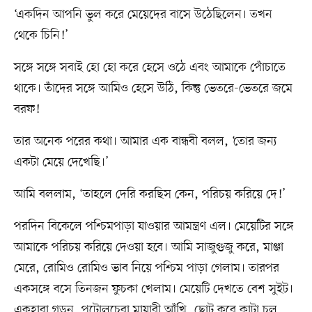
‘একদিন আপনি ভুল করে মেয়েদের বাসে উঠেছিলেন। তখন
থেকে চিনি!’
সঙ্গে সঙ্গে সবাই হো হো করে হেসে ওঠে এবং আমাকে পোঁচাতে
থাকে। তাঁদের সঙ্গে আমিও হেসে উঠি, কিন্তু ভেতরে-ভেতরে জমে
বরফ!
তার অনেক পরের কথা। আমার এক বান্ধবী বলল, ‘তোর জন্য
একটা মেয়ে দেখেছি।’
আমি বললাম, ‘তাহলে দেরি করছিস কেন, পরিচয় করিয়ে দে!’
পরদিন বিকেলে পশ্চিমপাড়া যাওয়ার আমন্ত্রণ এল। মেয়েটির সঙ্গে
আমাকে পরিচয় করিয়ে দেওয়া হবে। আমি সাজুগুজু করে, মাঞ্জা
মেরে, রোমিও রোমিও ভাব নিয়ে পশ্চিম পাড়া গেলাম। তারপর
একসঙ্গে বসে তিনজন ফুচকা খেলাম। মেয়েটি দেখতে বেশ সুইট।
একহারা গড়ন, পটোলচেরা মায়াবী আঁখি, ছোট করে কাটা চুল,