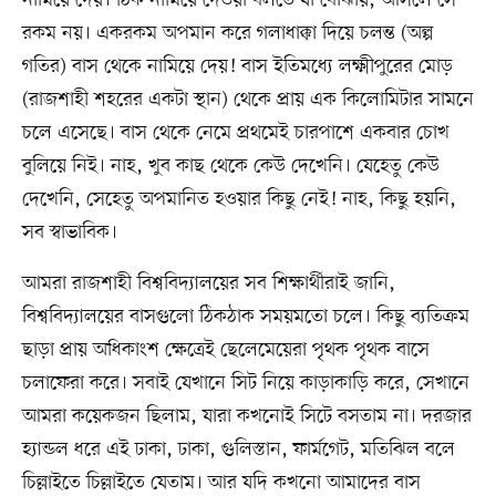
রকম নয়। একরকম অপমান করে গলাধাক্কা দিয়ে চলন্ত (অল্প
গতির) বাস থেকে নামিয়ে দেয়! বাস ইতিমধ্যে লক্ষ্মীপুরের মোড়
(রাজশাহী শহরের একটা স্থান) থেকে প্রায় এক কিলোমিটার সামনে
চলে এসেছে। বাস থেকে নেমে প্রথমেই চারপাশে একবার চোখ
বুলিয়ে নিই। নাহ, খুব কাছ থেকে কেউ দেখেনি। যেহেতু কেউ
দেখেনি, সেহেতু অপমানিত হওয়ার কিছু নেই! নাহ, কিছু হয়নি,
সব স্বাভাবিক।
আমরা রাজশাহী বিশ্ববিদ্যালয়ের সব শিক্ষার্থীরাই জানি,
বিশ্ববিদ্যালয়ের বাসগুলো ঠিকঠাক সময়মতো চলে। কিছু ব্যতিক্রম
ছাড়া প্রায় অধিকাংশ ক্ষেত্রেই ছেলেমেয়েরা পৃথক পৃথক বাসে
চলাফেরা করে। সবাই যেখানে সিট নিয়ে কাড়াকাড়ি করে, সেখানে
আমরা কয়েকজন ছিলাম, যারা কখনোই সিটে বসতাম না। দরজার
হ্যান্ডল ধরে এই ঢাকা, ঢাকা, গুলিস্তান, ফার্মগেট, মতিঝিল বলে
চিল্লাইতে চিল্লাইতে যেতাম। আর যদি কখনো আমাদের বাস