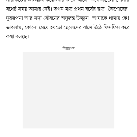
যথেষ্ট সময় আমার নেই। তখন মাত্র প্রথম বর্ষের ছাত্র। কৈশোরের
দুরন্তপনা আর সদ্য যৌবনের অফুরন্ত উচ্ছ্বাস। আমাকে থামায় কে!
ভাবলাম, কোনো মেয়ে হয়তো ছেলেদের বাসে উঠে ফিসফিস করে
কথা বলছে।