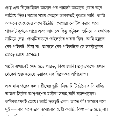
প্রায় এক কিলোমিটার আসার পর পাইলট আমাকে জোর করে
নামিয়ে দিল। নামার সময় পেছনে তাকাতেই বুঝতে পারি, আমি
আসলে মেয়েদের বাসে উঠেছি। মেয়েরা নোটিশ করার পরে
পাইলট বুঝতে পারে এবং আমাকে কিছু কটুকথা শুনিয়ে তাৎক্ষণিক
নামিয়ে দেয়। প্রাথমিকভাবে পাইলটের ধারণা ছিল, আমি হয়তো
কো-পাইলট। কিন্তু না, আসলে কো-পাইলটকে সে লক্ষ্মীপুরের
মোড়ে রেখে এসেছে।
গল্পটা এখানেই শেষ হতে পারত, কিন্তু হয়নি। প্রকৃতপক্ষে এখান
থেকেই শুরু হয়েছে ভয়াবহ সব বিব্রতকর এপিসোড।
এক মাস পরের কথা। গ্রীষ্মের ছুটি। সিল্ক সিটি ট্রেনে বাড়ি যাচ্ছি।
আমার সিটের আশপাশের যাত্রীরা সবাই রাবি ক্যাম্পাসের।
অধিকাংশেরই মেয়ে। আমি দলছুট একা। তাতে কী! সামনে বসা
দুই ললনার সঙ্গে ভাব জমানোর চেষ্টা করছি, কিন্তু লাভ হচ্ছে না।