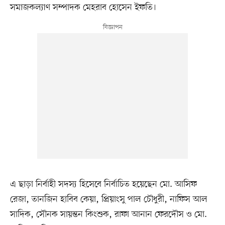
সমাজকল্যাণ সম্পাদক মেহরাব হোসেন ইফতি।
এ ছাড়া নির্বাহী সদস্য হিসেবে নির্বাচিত হয়েছেন মো. আসিফ
রেজা, তানজিন হাবিব কেয়া, প্রিয়াংসু পাল চৌধুরী, নাফিস আল
সাদিক, সৌনক সায়ন্তন কিংশুক, রাফা আনান ফেরদৌস ও মো.