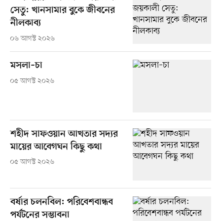
সেতু: খানসামার বুকে জীবনের
নীলকাব্য
০৬ আগস্ট ২০২৬
মসলা–চা
০৫ আগস্ট ২০২৬
শহীদ সাফওয়ান আখতার সদ্যর
মায়ের আবেগঘন কিছু কথা
০৫ আগস্ট ২০২৬
বর্ষার চলনবিল: পরিবেশবান্ধব
পর্যটনের সম্ভাবনা