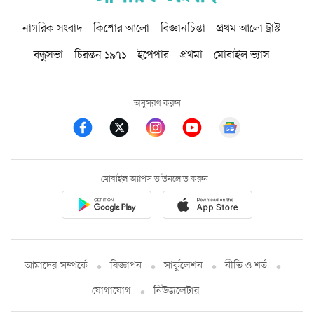
নাগরিক সংবাদ
কিশোর আলো
বিজ্ঞানচিন্তা
প্রথম আলো ট্রাস্ট
বন্ধুসভা
চিরন্তন ১৯৭১
ইপেপার
প্রথমা
মোবাইল ভ্যাস
অনুসরণ করুন
মোবাইল অ্যাপস ডাউনলোড করুন
আমাদের সম্পর্কে
বিজ্ঞাপন
সার্কুলেশন
নীতি ও শর্ত
যোগাযোগ
নিউজলেটার