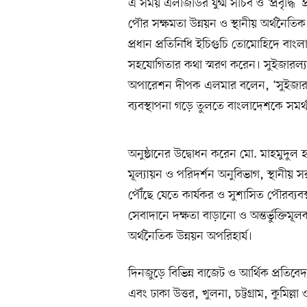
এ সময় এলজিডির যুগ্ম সচিব ও ‘প্রবৃদ্ধি’ প
পৌর সক্ষমতা উন্নয়ন ও স্থানীয় অর্থনৈত
প্রধান প্রতিনিধি ইচিগুচি তোমোহিদে বাং
সহযোগিতার কথা স্মরণ করেন। সুইজারল্য
অপারেশন দীপক এলমার বলেন, ‘সুইজারল্যা
ব্যবস্থাপনা গড়ে তুলতে বাংলাদেশকে সমর্
অনুষ্ঠানের উদ্বোধন করেন মো. মাহমুদুল 
মূল্যায়ন ও পরিদর্শন অনুবিভাগ, স্থানীয়
পৌঁছে যেতে কার্যকর ও সুশাসিত পৌরব্যবস্
সেবাদানে দক্ষতা বাড়ানো ও অন্তর্ভুক্তিমূ
অর্থনৈতিক উন্নয়ন অপরিহার্য।
দিনজুড়ে বিভিন্ন বাজেট ও আর্থিক প্রতিবেদন 
এবং ঢাকা উত্তর, খুলনা, চট্টগ্রাম, কুমিল্