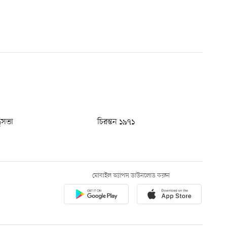
ধুসভা
চিরন্তন ১৯৭১
মোবাইল অ্যাপস ডাউনলোড করুন