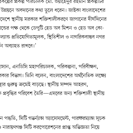
্রকল্পের প্রকল্প পরিচালক মো. ওয়াহেদুর রহমান প্রকল্পটির
িক উন্নয়নে অবদানের কথা তুলে ধরেন। জাইকা বাংলাদেশের
লাদেশে স্থানীয় সরকার শক্তিশালীকরণে জাপানের দীর্ঘদিনের
ান্ডের পক্ষ থেকে ডেপুটি হেড অব মিশন ও হেড অব কো-
ন্ড প্রতিযোগিতামূলক, স্থিতিশীল ও নাগরিকবান্ধব নগর
থন অব্যাহত রাখবে।’
হাসান, এনডিসি মহাপরিচালক, পরিকল্পনা, পরিবীক্ষণ,
 সরকার বিভাগ। তিনি বলেন, বাংলাদেশের অর্থনৈতিক লক্ষ্যে
থার গুরুত্ব ক্রমেই বাড়ছে। স্থানীয় সম্পদ আহরণ,
লক প্রবৃদ্ধির পরিবেশ তৈরি—এসবের জন্য শক্তিশালী স্থানীয়
পদ্ধতি, সিটি গভর্ন্যান্স অ্যাসেসমেন্ট, পারফরম্যান্স সূচক
লা ও নারায়ণগঞ্জ সিটি করপোরেশনের প্রাপ্ত অভিজ্ঞতা নিয়ে