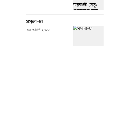
মসলা–চা
০৫ আগস্ট ২০২৬