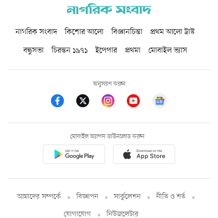
নাগরিক সংবাদ
কিশোর আলো
বিজ্ঞানচিন্তা
প্রথম আলো ট্রাস্ট
বন্ধুসভা
চিরন্তন ১৯৭১
ইপেপার
প্রথমা
মোবাইল ভ্যাস
অনুসরণ করুন
মোবাইল অ্যাপস ডাউনলোড করুন
আমাদের সম্পর্কে
বিজ্ঞাপন
সার্কুলেশন
নীতি ও শর্ত
যোগাযোগ
নিউজলেটার