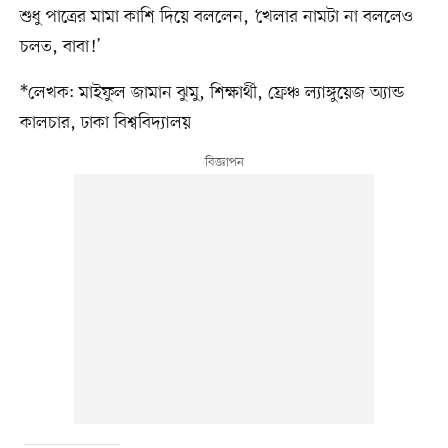
শুধু পাত্রের মামা কাশি দিয়ে বললেন, ‘খেলার নামটা না বললেও
চলত, বাবা!’
*লেখক: মাইফুল জামান ঝুমু, শিক্ষার্থী, ফ্রেঞ্চ ল্যাঙ্গুয়েজ অ্যান্ড
কালচার, ঢাকা বিশ্ববিদ্যালয়