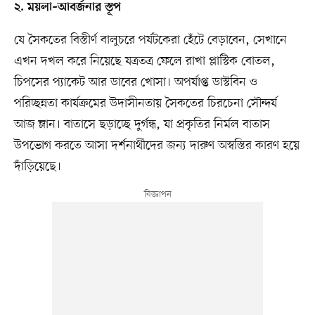
২. ময়লা–আবর্জনার স্তূপ
যে সৈকতের বিস্তীর্ণ বালুচরে পর্যটকেরা হেঁটে বেড়াবেন, সেখানে
এখন দখল করে নিয়েছে যত্রতত্র ফেলে রাখা প্লাস্টিক বোতল,
চিপসের প্যাকেট আর ডাবের খোসা। অপর্যাপ্ত ডাস্টবিন ও
পরিচ্ছন্নতা কার্যক্রমের উদাসীনতায় সৈকতের চিরচেনা সৌন্দর্য
আজ ম্লান। বাতাসে ছড়াচ্ছে দুর্গন্ধ, যা প্রকৃতির নির্মল বাতাস
উপভোগ করতে আসা দর্শনার্থীদের জন্য দারুণ অস্বস্তির কারণ হয়ে
দাঁড়িয়েছে।