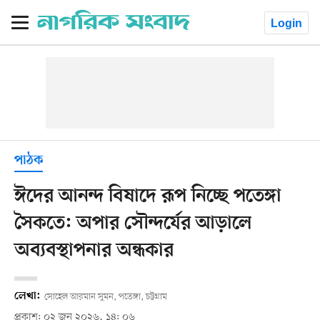
Login
পাঠক
ঈদের আনন্দ বিষাদে রূপ নিচ্ছে পতেঙ্গা
সৈকতে: অপার সৌন্দর্যের আড়ালে
অব্যবস্থাপনার অন্ধকার
লেখা:
সোহেল আরমান সুমন, পতেঙ্গা, চট্টগ্রাম
প্রকাশ: ০২ জুন ২০২৬, ১৪: ০৬