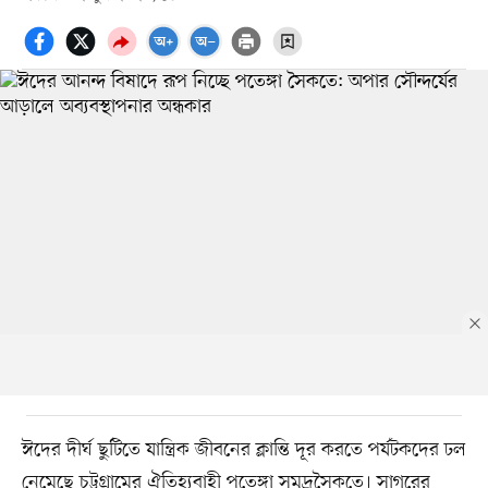
ঈদের দীর্ঘ ছুটিতে যান্ত্রিক জীবনের ক্লান্তি দূর করতে পর্যটকদের ঢল
নেমেছে চট্টগ্রামের ঐতিহ্যবাহী পতেঙ্গা সমুদ্রসৈকতে। সাগরের