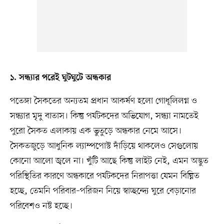
১. সন্ধ্যার পরেই ঘুটঘুটে অন্ধকার
পতেঙ্গা সৈকতের অন্যতম প্রধান আকর্ষণ হলো গোধূলিলগ্ন ও
সন্ধ্যার মৃদু বাতাস। কিন্তু পর্যটকদের অভিযোগ, সন্ধ্যা নামতেই
পুরো সৈকত এলাকায় এক ভুতুড়ে অন্ধকার নেমে আসে।
সৈকতজুড়ে আধুনিক ল্যাম্পপোস্ট দাঁড়িয়ে থাকলেও সেগুলোয়
কোনো আলো জ্বলে না। খুঁটি আছে কিন্তু লাইট নেই, এমন অদ্ভুত
পরিস্থিতির কারণে অন্ধকারে পর্যটকদের নিরাপত্তা যেমন বিঘ্নিত
হচ্ছে, তেমনি পরিবার–পরিজন নিয়ে স্বাচ্ছন্দ্যে ঘুরে বেড়ানোর
পরিবেশও নষ্ট হচ্ছে।