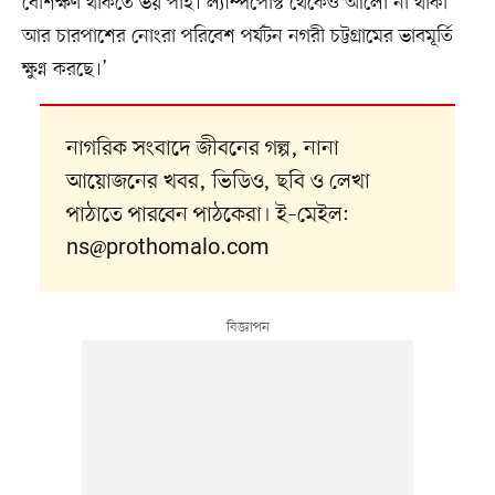
বেশিক্ষণ থাকতে ভয় পাই। ল্যাম্পপোস্ট থেকেও আলো না থাকা
আর চারপাশের নোংরা পরিবেশ পর্যটন নগরী চট্টগ্রামের ভাবমূর্তি
ক্ষুণ্ন করছে।’
নাগরিক সংবাদে জীবনের গল্প, নানা
আয়োজনের খবর, ভিডিও, ছবি ও লেখা
পাঠাতে পারবেন পাঠকেরা। ই–মেইল:
ns@prothomalo.com