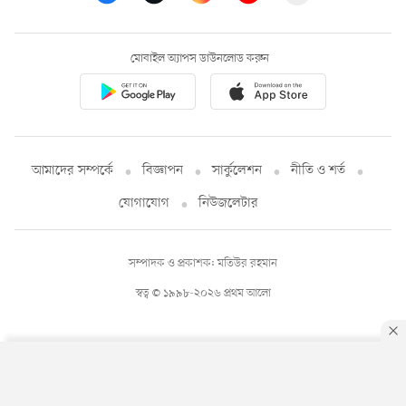
মোবাইল অ্যাপস ডাউনলোড করুন
আমাদের সম্পর্কে
বিজ্ঞাপন
সার্কুলেশন
নীতি ও শর্ত
যোগাযোগ
নিউজলেটার
সম্পাদক ও প্রকাশক: মতিউর রহমান
স্বত্ব © ১৯৯৮-২০২৬ প্রথম আলো
By using this site, you agree to our
Privacy Policy
.
OK