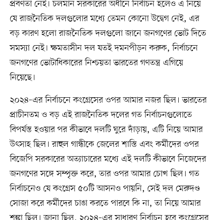
প্রবণতা নেই। চলমান সরকারের অধীনে নির্বাচন হলেও এ নিয়ে
যে রাজনৈতিক দলগুলোর মধ্যে তেমন কোনো উদ্বেগ নেই, এর
বড় কারণ হলো রাজনৈতিক দলগুলো জানে জনগণের ভোট দিতে
সমস্যা নেই। ক্ষমতাসীন দল যতই দমনপীড়ন করুক, নির্বাচনে
জনগণের ভোটাধিকারের নিশ্চয়তা ভারতের গণতন্ত্র এগিয়ে
নিয়েছে।
২০২৪–এর নির্বাচনে কংগ্রেসের ওপর আমার নজর ছিল। ভারতের
প্রাচীনতম ও বড় এই রাজনৈতিক দলের গত নির্বাচনগুলোতে
বিপর্যস্ত হওয়ার পর কীভাবে দলটি ঘুরে দাঁড়ায়, এটি নিয়ে আমার
উৎসাহ ছিল। রাহুল গান্ধীকে জেলের শাস্তি এবং কর্মীদের ওপর
বিজেপি সরকারের অত্যাচারের মধ্যে এই দলটি কীভাবে নিজেদের
জনগণের সঙ্গে সম্পৃক্ত করে, তার ওপর আমার চোখ ছিল। গত
নির্বাচনেও যে কংগ্রেস ৫০টি আসনও পায়নি, সেই দল মেরুদণ্ড
সোজা করে কর্মীদের চাঙা করতে পারবে কি না, তা নিয়ে আমার
শঙ্কা ছিল। জানা ছিল, ২০২৪–এর সাধারণ নির্বাচন হবে কংগ্রেসের