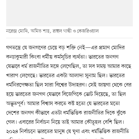
নরেন্দ্র মোদি, অমিত শাহ, রাহুল গান্ধী ও কেজরিওয়াল
গণতন্ত্রে যে জনগণের চেয়ে বড় শক্তি নেই—এর প্রমাণ মোদির
কন্যাকুমারী কিংবা ধর্মীয় কর্মসূচির ব্যর্থতা। ভারতের জনগণ
যেভাবে ধর্ম রাজনীতির সঙ্গে লেগেছিল, তা সব সময় আমার কাছে
খারাপ লেগেছে। ভারতের একটা আলাদা সুনাম ছিল। ভারতের
ধর্মনিরপেক্ষতা ছিল সারা বিশ্বের উদাহরণ। সেই জায়গা থেকে বের
হয়ে ভারতের জনগণ যেভাবে বিজেপিকে ভোট দিয়েছে, তা ছিল
অভূতপূর্ব। আমার বিশ্বাস করতে কষ্ট হতো যে ভারতের মতো
দেশের জনগণ কীভাবে এতটা ধর্মভিত্তিক রাজনীতির দিকে ঝুঁকে
গেল। এবারের নির্বাচন নিয়ে তাই আমার কৌতূহল বেশি ছিল।
২০২৪ নির্বাচনে ভারতের মানুষ যে ঘৃণা এবং ধর্মভিত্তিক রাজনীতি