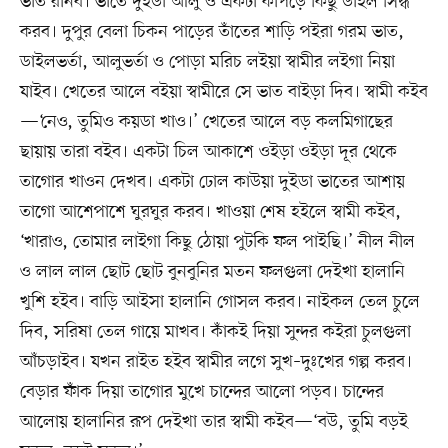
ভাত রানব। ভাতে দুইডা আলু ও একটা কাপড়ে কিছু ডাইল সিদ্ধ
করব। দুপুর বেলা চিকন পাড়ের তাঁতের শাড়ি পইরা গরম ভাত,
ডাইলভর্তা, আলুভর্তা ও পোড়া মরিচ লইয়া স্বামীর লইগা নিয়া
যাইব। খেতের আলে বইয়া স্বামীরে সে ভাত বাইড়া দিব। স্বামী কইব
—‘নেও, তুমিও কয়ডা খাও।’ খেতের আলে বড় কলমিগাছের
ছায়ায় তারা বইব। একটা চিল আকাশে ওইড়া ওইড়া দূর থেকে
তাগোর খাওন দেখব। একটা ঢোল কাউয়া দুইডা ভাতের আশায়
তাগো আশেপাশে ঘুরঘুর করব। খাওয়া শেষ হইলে স্বামী কইব,
‘খারাও, তোমার লাইগা কিছু ঠোয়া পুটকি ফল পাইছি।’ নীল নীল
ও লাল লাল ছোট ছোট বুনবুনির মতন ফলগুলা দেইখা হালানি
খুশি হইব। বাড়ি আইসা হালানি গোসল করব। নাইকল তেল চুলে
দিব, সরিষা তেল গায়ে মাখব। কাঁকই দিয়া সুন্দর কইরা চুলগুলা
আঁচড়াইব। যখন রাইত হইব স্বামীর লগে সুখ–দুঃখের গল্প করব।
বেড়ার ফাঁক দিয়া তাগোর মুখে চান্দের আলো পড়ব। চান্দের
আলোয় হালানির রূপ দেইখা তার স্বামী কইব—‘বউ, তুমি বড়ই