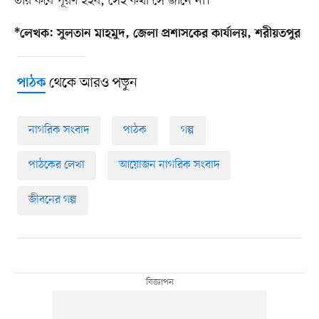
তার কবে পূরণ হইব, সেই কথা সে জানে না।
*লেখক: সুলতান মাহমুদ, জেলা প্রশাসকের কার্যালয়, শরীয়তপুর
থেকে আরও পড়ুন
পাঠক
নাগরিক সংবাদ
পাঠক
গল্প
পাঠকের লেখা
আয়োজন নাগরিক সংবাদ
জীবনের গল্প