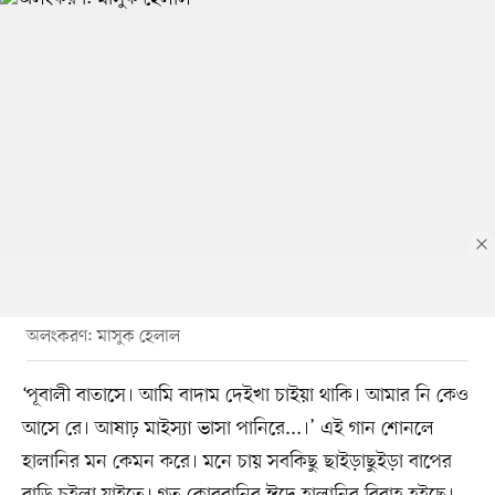
অলংকরণ: মাসুক হেলাল
‘পূবালী বাতাসে। আমি বাদাম দেইখা চাইয়া থাকি। আমার নি কেও
আসে রে। আষাঢ় মাইস্যা ভাসা পানিরে...।’ এই গান শোনলে
হালানির মন কেমন করে। মনে চায় সবকিছু ছাইড়াছুইড়া বাপের
বাড়ি চইলা যাইতে। গত কোরবানির ঈদে হালানির বিবাহ হইছে।