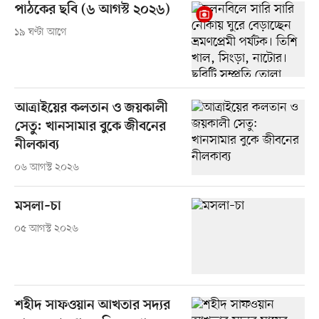
পাঠকের ছবি (৬ আগস্ট ২০২৬)
১৯ ঘণ্টা আগে
আত্রাইয়ের কলতান ও জয়কালী
সেতু: খানসামার বুকে জীবনের
নীলকাব্য
০৬ আগস্ট ২০২৬
মসলা–চা
০৫ আগস্ট ২০২৬
শহীদ সাফওয়ান আখতার সদ্যর