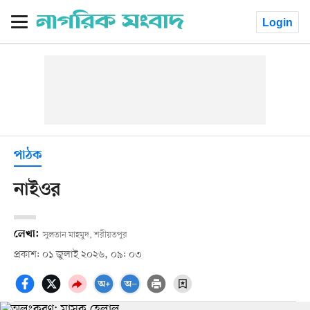
Login
পাঠক
নাইওর
লেখা:
সুলতান মাহমুদ, শরীয়তপুর
প্রকাশ: ০১ জুলাই ২০২৬, ০৯: ০৩