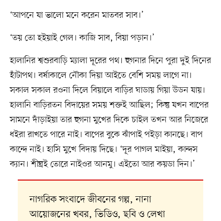
‘আপনে যা ভালো মনে করেন মাতবর সাব।’
‘তয় তো হইয়াই গেল। কাজি সাব, বিয়া পড়ান।’
হালানির শ্বশুরবাড়ি ম্যালা দূরের পথ। হুগনার দিনে পুরা দুই দিনের
হাঁটাপথ। বর্ষাকালে নৌকা দিয়া আইতে বেশি সময় লাগে না।
সকাল সকাল রওনা দিলে বিয়ালে বাড়ির ঘাডায় গিয়া উডন যায়।
হালানি বাড়িরতন বিদায়ের সময় শক্তই আছিল; কিন্তু যখন বাপের
সামনে দাঁড়াইয়া তার হুগনা মুখের দিকে চাইল তখন আর নিজেরে
ধইরা রাখতে পারে নাই। বাপের বুকে ঝাঁপাই পইড়া কানছে। বাপ
কান্দে নাই। হাসি মুখে বিদায় দিছে। ‘দূর পাগল মাইয়া, কান্দস
ক্যান। শীঘ্রই তোরে নাইওর আনমু। এইতো আর কয়ডা দিন।’
নাগরিক সংবাদে জীবনের গল্প, নানা
আয়োজনের খবর, ভিডিও, ছবি ও লেখা