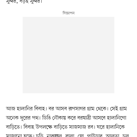
সুন্দর, বড়ই সুন্দর।’
আজ হালানির বিবাহ। বর আসব রূপসাগর গ্রাম থেকে। সেই গ্রাম
অনেক দূরের পথ। ডিঙি নৌকায় করে বরযাত্রী আসবে হালানিগো
বাড়িতে। বিবাহ উপলক্ষে বাড়িতে সাজসাজ রব। ঘরে হালানিকে
সাজানো হচ্ছে। চুড়ি, নাকফুল, বালা, স্নো, পাউডার, আলতা, চুল