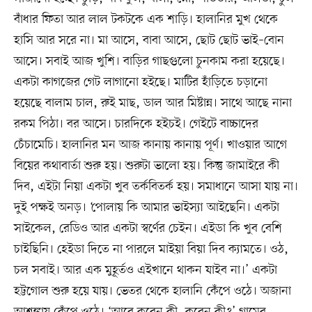
বাঁধার ফিতা আর লাল টকটকে এক শাড়ি। হালানির মুখ থেকে
হাসি আর সরে না। মা আসে, বাবা আসে, ছোট ছোট ভাই–বোন
আসে। সবাই আজ খুশি। বাড়ির গাছগুলো চুনকাম করা হয়েছে।
একটা কাগজের গেট লাগানো হইছে। মাটির হাঁড়িতে চড়ানো
হয়েছে বালাম চাল, রুই মাছ, ডাল আর মিষ্টান্ন। সাথে আছে নানা
রকম পিঠা। বর আসে। চারদিকে হইচই। গেইটে বাচ্চাদের
চেঁচামেচি। হালানির মন আজ কানায় কানায় পূর্ণ। খাওয়ার আগে
বিয়ের কথাবার্তা শুরু হয়। শুরুটা ভালো হয়। কিন্তু জামাইরে কী
দিব, এইটা নিয়া একটা খুব তর্কবিতর্ক হয়। সমাধানে আসা যায় না।
দুই পক্ষই অনড়। ‘পোলায় কি আমার ভাইস্যা আইছেনি। একটা
সাইকেল, রেডিও আর একটা স্বর্ণের চেইন। এইডা কি খুব বেশি
চাইছিনি। হেইডা দিতে না পারলে মাইয়া বিয়া দিব ক্যামতে। ওঠ,
চল সবাই। আর এক মুহূর্তও এইখানে থাকন যাইব না।’ একটা
হট্টগোল শুরু হয়ে যায়। ভেতর থেকে হালানি কেঁপে ওঠে। অজানা
আশঙ্কায় কেঁপে ওঠে। ‘আরে করেন কী, করেন কী?’ গ্রামের