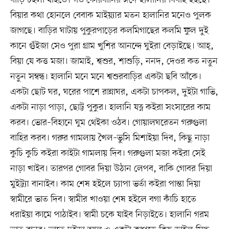
বিয়ার কথা হোনলে বেবাক মাইয়্যার মতন হালানির মনেও পুলক
জাগছে। বাড়ির ঘাটায় পুকুরপাড়ের কলমিগাছের কলমি ফুল দুই
কানে গুঁইজা সেও পুরা গ্রাম খুশির আনন্দে ঘুইরা বেড়াইছে। আহ্,
বিয়া যে কত্ত মজা। জামাই, শ্বশুর, শাশুড়ি, ননদ, দেওর কত নতুন
নতুন সম্বন্ধ। হালানি মনে মনে শ্বশুরবাড়ির একটা ছবি আঁকে।
একটা ছোট ঘর, ঘরের পাশে রান্নাঘর, একটা চাপকল, দুইটা গাভি,
একটা নাড়া পাড়া, ছোট্ট পুকুর। হালানি যত্ন কইরা সংসারের কাম
করব। ভোর–বিহানে ঘুম থেইকা ওঠব। গোয়ালঘরেতন গরুগুলা
বাহির করব। গরুর গামলায় খৈল–ভুসি মিশাইয়া দিব, কিছু নাড়া
কুচি কুচি কইরা কাইটা গামলায় দিব। গরুগুলা মজা কইরা সেই
নাড়া খাইব। তারপর গোবর দিয়া উঠান লেপব, বাকি গোবর দিয়া
মুইট্ট্যা বানাইব। কাম শেষ হইলে চ্যাপা ভর্তা কইরা পান্তা দিয়া
স্বামীরে ভাত দিব। স্বামীর খাওয়া শেষ হইলে বগা কাঁচি হাতে
ধরাইয়া কামে পাঠাইব। স্বামী চকে যাইব নিড়াইতে। হালানি গরম