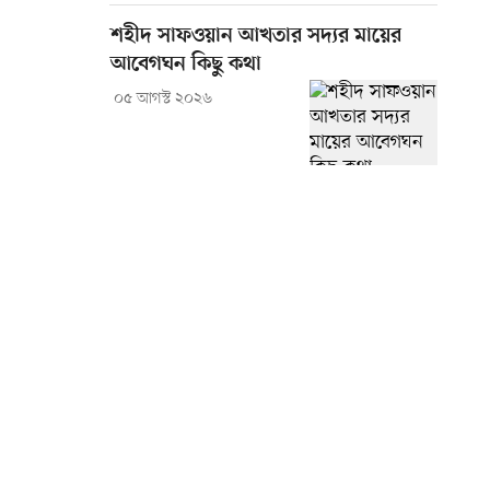
শহীদ সাফওয়ান আখতার সদ্যর মায়ের
আবেগঘন কিছু কথা
০৫ আগস্ট ২০২৬