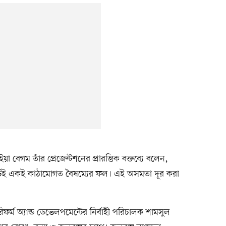
া বেগম তাঁর প্রেজেন্টশনের প্রারম্ভিক বক্তব্যে বলেন,
া—দুটিই একই কাঠামোগত বৈষম্যের ফল। এই অসমতা দূর করা
ফর্ম অ্যান্ড ডেভেলপমেন্টের নির্বাহী পরিচালক শামসুল