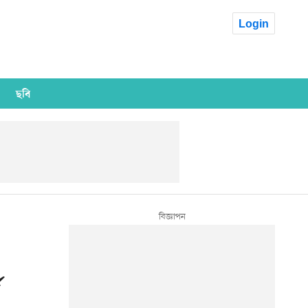
Login
ছবি
য