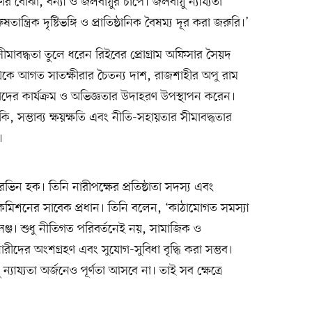
ঋণের বোঝা, বন্যা ও জলবায়ুর চাপে। জলবায়ু ন্যায্যতা
ান্ত্রিক দৃষ্টিভঙ্গি ও প্রাতিষ্ঠানিক বৈষম্য দূর করা জরুরি।’
ত সীমাবদ্ধতা তুলে ধরেন রিইবের প্রোগ্রাম অফিসার সৈয়দ
কে আগত সাতক্ষীরার চৈতন্য দাশ, রাজশাহীর অপু রাম
াঁদের কার্যক্রম ও অভিজ্ঞতার উদাহরণ উপস্থাপন করেন।
ুঁকি, সম্ভাব্য ক্ষয়ক্ষতি এবং নীতি-সহায়তার সীমাবদ্ধতার
।
রভিন হক। তিনি নারীপক্ষের প্রতিষ্ঠাতা সদস্য এবং
কমিশনের সাবেক প্রধান। তিনি বলেন, ‘কাঠামোগত সমস্যা
ঞ্জ। শুধু নীতিগত পরিবর্তনেই নয়, সামাজিক ও
মে নারীদের অংশগ্রহণ এবং সুযোগ-সুবিধা বৃদ্ধি করা সম্ভব।
 ন্যায্যতা অর্জনেও পূর্ণতা আসবে না। তাই সব ক্ষেত্রে