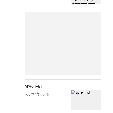
মসলা–চা
০৫ আগস্ট ২০২৬