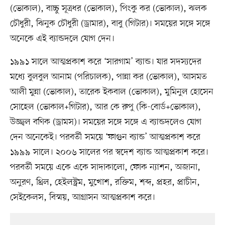
(ভোকাল), বাচ্চু সূত্রধর (ভোকাল), পিংকু কর (ভোকাল), ঝলক
চৌধুরী, ঝিনুক চৌধুরী (ড্রামার), বাবু (গিটার)। সময়ের সঙ্গে সঙ্গে
অনেকে এই ব্যান্ডদলে যোগ দেন।
১৯৯১ সালে আত্মপ্রকাশ করে ‘সারগাম’ ব্যান্ড। যার সদস্যদের
মধ্যে বুলবুল আনাম (পরিচালক), পান্না কর (ভোকাল), আসমত
আলী মুন্না (ভোকাল), তারেক ইকবাল (ভোকাল), মুমিনুল হোসেন
সোহেল (ভোকাল+গিটার), আর কে রুপু (কি-বোর্ড+ভোকাল),
উজ্জ্বল বণিক (ড্রামস)। সময়ের সঙ্গে সঙ্গে এ ব্যান্ডদলেও যোগ
দেন অনেকেই। পরবর্তী সময়ে ‘ফাগুন ব্যান্ড’ আত্মপ্রকাশ করে
১৯৯৯ সালে। ২০০৬ সালের পর স্বদেশ ব্যান্ড আত্মপ্রকাশ করে।
পরবর্তী সময়ে একে একে সাদাকালো, ফোক ন্যাশন, অজানা,
অনুরণ, থ্রিল, হেইলস্ট্রম, মুখোশ, রক্তিম, শব্দ, প্রহর, প্রাচীন,
সেইকেলস, বিস্ময়, আগ্রাসন আত্মপ্রকাশ করে।